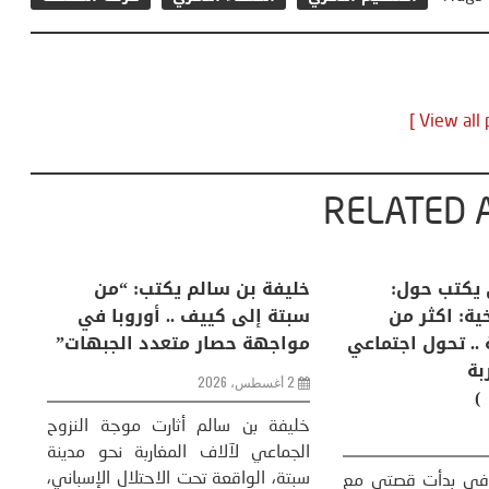
RELATED 
لكبرى .. كيف
منذر بالضيافي يكتب حول:
خل
إنسان والعالم؟
التغيرات المناخية: اكثر من
سب
ظاهرة طبيعية .. تحول اجتماعي
مو
وحضاري ( مقاربة
سوسيولوجية )
ضيافي ** المنعطف
تحول السوسيولوجي،
خل
23 يوليو، 2026
 القوة عالميًا، **
ال
تاريخ...
More
سب
كتب: منذر بالضيافي بدأت قصتي مع