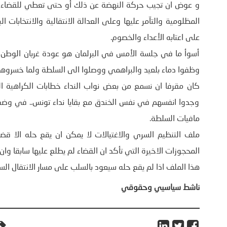
و عوض ان تجيب حركة النهضة عن ذلك أو حتى تعطي للقضاء صل
المظلومية والتآمر عليها وعلى العدالة الانتقالية والانتخابات 
على اعتابه الأعداء والخصوم.
أسوأ ما في جلسة الأمس في البرلمان هو عودة غربان الوطن ال
وظفوا دماء بلعيد والبراهمي ووصلوا الى السلطة ولما خسروها ب
كان مقرفا ان نسمع من بعض نواب النداء خطابات الكراهية ال
وجدوا انفسهم في نفس الخندق مع بقايا نداء تونس.. في وضع
مافيات السلطة.
ملف التنظيم السري والاغتيالات لا يمكن ان يقع حله الا قضا
المحجوزات الاخيرة التي تأكد ان القضاء لم يطلع عليها سابقا وان 
هذا الملف اذا لم يقع حله سيعود بالسلب على مسار الانتقال 
ناشط سياسيي وحقوقي