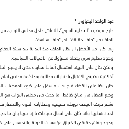
عبد الواحد اليحياوي *
طرح موضوع “التنظيم السري”، للنقاش داخل مجلس النواب، من خل
الملف من “ملف حقيقة” الى “ملف سياسة”.
ربما كان من الأفضل ان يظل الملف منذ البداية بيد هيئة الدفا
وجود تنظيم سري يجعله مسؤولا عن الاغتيالات السياسية.
ولكن كان على الهيئة استعمال ألفاظ محايدة حتى لا يضيع ال
أخلاقية قضيتي الاغتيال باعتبار انه مطالبة بمحاكمة مدنيين امام
كان ايضا على القضاء فتح بحث مستقل على ضوء المعطيات الجد
وضع القضاء في مناخ ضاغط . ما حدث في مجلس النواب هو الق
تشعر حركة النهضة بورطة حقيقية وخطابات القوة والانتصار ت
احد ناشطيها وانه كان على اتصال بقيادات بارزة فيها وان ما حج
وجود وفاق حقيقي لاختراق مؤسسات الدولة والتجسس على خ