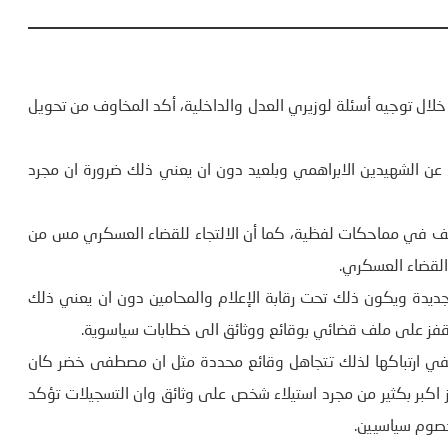
ال توجيه أسئلة لوزيري العدل والداخلية، أكد المخاوف من تحويل
ع عن الشهيدين الابراهمي وبلعيد دون ان يعني ذلك ضرورة ان مجرد
ملف في مماحكات لفظية، كما أن الالتجاء للقضاء العسكري مس من
 القضاء العسكري.
يدة ويكون ذلك تحت رقابة الإعلام والمحامين دون ان يعني ذلك
فز على ملف قضائي بوقائع ووثائق الى خطابات سياسوية.
خفي ارتباكها لذلك تتجاهل وقائع محددة مثل ان مصطفى خضر كان
ز اكبر بكثير من مجرد استيلاء شخص على وثائق وان التسجيلات تؤكد
صوم سياسيين.