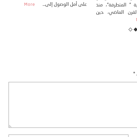
عل
التغييرات المناخية ” المتطرفة”، منذ
نهاية ثمانينات القرن الماضي، حين
أطردنا ...
More
ـ
*