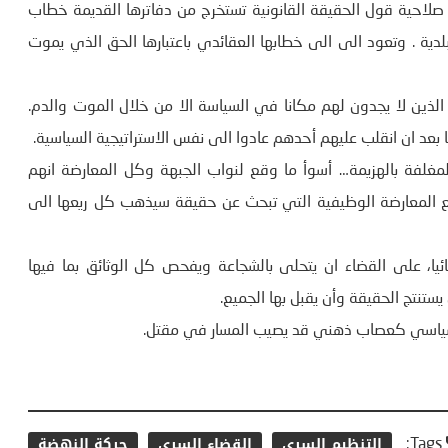
احية قول الحقيقة القانونية تستخرج من دفاترها القديمة خطاب
البلدية . وتعود الى الى خطابها العقائدي باعتبارها الحق الذي يموت
ذين لا يجدون لهم مكانا في السياسة الا من خلال الموت والدم.
عد ان انقلب عليهم أحدهم عادوا الى نفس الاستراتيجية السياسية.
مغلفة بالهزيمة… أسوأ ما وقع لنواب الجبهة وكل المعارضة انهم
 المعارضة الوظيفية التي تبحث عن حقيقة سيذهب كل ريعها الى
ئيا، على القضاء ان يتحلى بالشجاعة ويفحص كل الوثائق بما فيها
يستنتج الحقيقة وأن يقبل بها الجميع.
السياسي كعصاب ذهني قد يصيب المسار في مقتل.
التنظيم السري
القضاء السري
حركة النهضة
Tags: