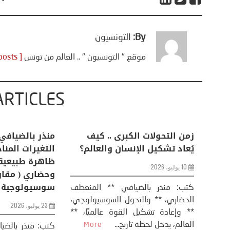
By:
التونسيون
موقع " التونسيون " .. العالم من تونس
[ View all posts ]
ARTICLES
اعات
تحليل اخباري/ أمريكا وايران:
زمن التحولات ا
من
عودة الحرب .. و “هرمز” مربط
يُعاد تشكيل ال
الفرس
10 يوليو، 2026
8 يوليو، 2026
كتب: منذر بال
الحضاري، ** وال
عيد،
تحليل – منذر بالضيافي عاد الرئيس
** وإعادة تشكيل
طلسي
الأمريكي دونالد ترامب إلى قصف
العالم، يدخل لحظة 
أسره،
ايران، وذلك ردا على ما اعتبره الرئيس