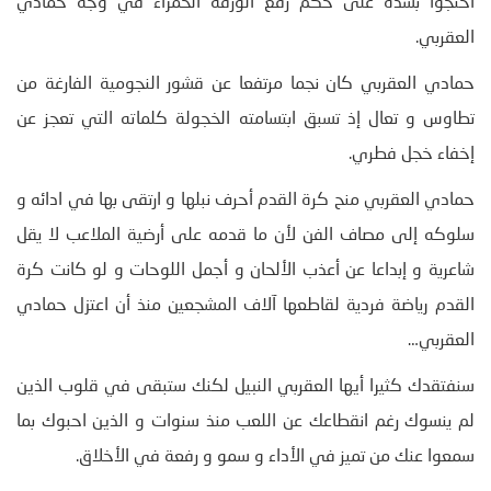
احتجوا بشدة على حكم رفع الورقة الحمراء في وجه حمادي
العقربي.
حمادي العقربي كان نجما مرتفعا عن قشور النجومية الفارغة من
تطاوس و تعال إذ تسبق ابتسامته الخجولة كلماته التي تعجز عن
إخفاء خجل فطري.
حمادي العقربي منح كرة القدم أحرف نبلها و ارتقى بها في ادائه و
سلوكه إلى مصاف الفن لأن ما قدمه على أرضية الملاعب لا يقل
شاعرية و إبداعا عن أعذب الألحان و أجمل اللوحات و لو كانت كرة
القدم رياضة فردية لقاطعها آلاف المشجعين منذ أن اعتزل حمادي
العقربي…
سنفتقدك كثيرا أيها العقربي النبيل لكنك ستبقى في قلوب الذين
لم ينسوك رغم انقطاعك عن اللعب منذ سنوات و الذين احبوك بما
سمعوا عنك من تميز في الأداء و سمو و رفعة في الأخلاق.