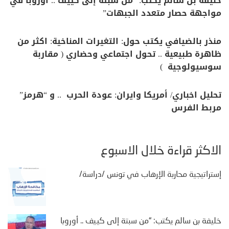
خليفة بن سالم يكتب: “من سبتة إلى كييف .. أوروبا في
مواجهة حصار متعدد الجبهات”
منذر بالضيافي يكتب حول: التغيرات المناخية: اكثر من
ظاهرة طبيعية .. تحول اجتماعي وحضاري ( مقاربة
سوسيولوجية )
تحليل اخباري/ أمريكا وايران: عودة الحرب .. و “هرمز”
مربط الفرس
الأكثر قراءة خلال الأسبوع
إستراتيجية محاربة الإرهاب في تونس /دراسة/
خليفة بن سالم يكتب: “من سبتة إلى كييف .. أوروبا