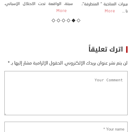
كتب: منذر بالضيافي بدأت قصتي مع التغييرات المناخية ” المتطرفة”،
منذ نهاية ثمانينات القرن الماضي، حين أطردنا ...
More
اترك تعليقاً
لن يتم نشر عنوان بريدك الإلكتروني.
الحقول الإلزامية مشار إليها بـ
*