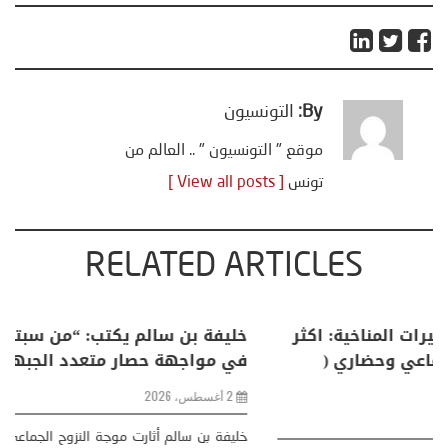
By:
التونسيون
موقع " التونسيون " .. العالم من
تونس
[ View all posts ]
RELATED ARTICLES
منذر بالضيافي يكتب حول: التغيرات المناخية: اكثر
من ظاهرة طبيعية .. تحول اجتماعي وحضاري (
مقاربة سوسيولوجية )
23 يوليو، 2026