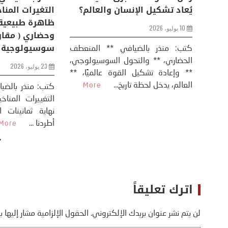
من
عودة الحرب .. و “هرمز” مربط
يُعاد تشكيل ال
الفرس
10 يوليو، 2026
8 يوليو، 2026
كتب: منذر بال
الحضاري، ** وال
عيد،
تحليل – منذر بالضيافي عاد الرئيس
** وإعادة تشكيل
طلسي
الأمريكي دونالد ترامب إلى قصف
العالم، يدخل لحظة 
أسره،
ايران، وذلك ردا على ما اعتبره الرئيس
دونالد ترامب، ...
More
اترك تعليقاً
لن يتم نشر عنوان بريدك الإلكتروني.
الحقول الإلزامية مشار إليها ب