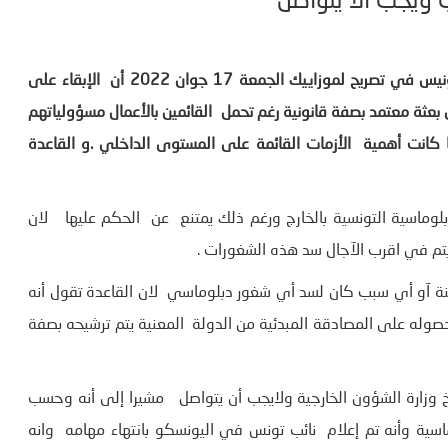
 ويجب ألا يتواصل
من جهة أخرى اعتبر الدبلوماسي ووزير الخارجية السابق أحمد ونيس في تصريح لموزاييك الجمعة 17 جوان 2022 أن الإبقاء على
م دون رئيس بعثة معتمد بصفة قانونية رغم تحمل القائمين بالأعمال مسؤولياتهم
ا كانت أهمية الأزمات القائمة على المستوى الداخلي
.
و القاعدة
وماسية التونسية بالخارج ورغم ذلك يمتنع عن الحكم عليها لان
 يتم في اقرب الآجال سد هذه الشغورات .
نة آو أي سبب كان لسد أي شغور دبلوماسي لان القاعدة تقول أنه
وله على المصادقة المبدئية من الدولة المعنية يتم ترشيحه بصفة
يخ وزارة الشؤون الخارجية ولايجب أن يتواصل مشيرا إلى أنه وحسب
اسية وأنه تم إعلام نائب تونس في اليونسكو بانتهاء مهامه وانه