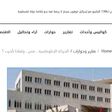
خشى ترامب” .. ردا على انتقادات وجهها له الرئيس الأمريكي
كواليس وأحداث
تقارير
حوارات
آراء وتحاليل
الاقتص
Home
/
تقارير وحوارات
/
الحركة الدبلوماسية .. متى ، ولماذا تأخرت ؟