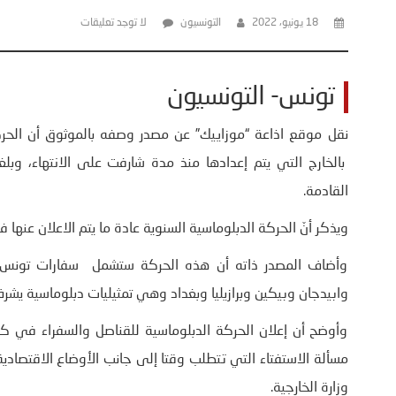
18 يونيو، 2022
التونسيون
لا توجد تعليقات
تونس- التونسيون
نقل موقع اذاعة “موزاييك” عن مصدر وصفه بالموثوق أن الحر
بالخارج التي يتم إعدادها منذ مدة شارفت على الانتهاء، وبلغت
القادمة.
ويذكر أنّ الحركة الدبلوماسية السنوية عادة ما يتم الاعلان عنه
وأضاف المصدر ذاته أن هذه الحركة ستشمل سفارات تونس بالدو
وابيدجان وبيكين وبرازيليا وبغداد وهي تمثيليات دبلوماسية يشرف 
وأوضح أن إعلان الحركة الدبلوماسية للقناصل والسفراء في ك
مسألة الاستفتاء التي تتطلب وقتا إلى جانب الأوضاع الاقتصادية و
وزارة الخارجية.