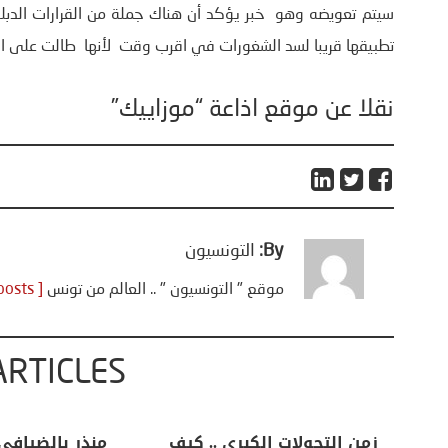
سيتم تعويضه وهو خبر يؤكد أن هناك جملة من القرارات الدبلو
تطبيقها قريبا لسد الشغورات في اقرب وقت لأنها طالت على الم
نقلا عن موقع اذاعة “موزاييك”
By:
التونسيون
موقع " التونسيون " .. العالم من تونس
[ View all posts ]
ARTICLES
اعات
تحليل اخباري/ أمريكا وايران:
زمن التحولات ا