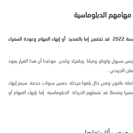
 مهامهم الدبلوماسية
أوضح مصدر موثوق لموزاييك أن الحركة الدبلوماسية السنوية لسنة 2022 قد تتضمن إما بالتمديد أو إنهاء المهام وعودة السفراء
ونس بسيول واوتاو وفيانا وبلغراد ولندن موضحا أن هذا القرار يعود
ان الجرندي .
ناصلة عامّون وفي حال بلغوا مرحلة خمس سنوات خدمة سيتم إنهاء
مهم أو تمديد فترة عمل إضافية مشيرا إلى أن حوالي 11 سفيرا وقنصلا قد تشملهم الحركة الدبلوماسية إما بإنهاء المهام أو