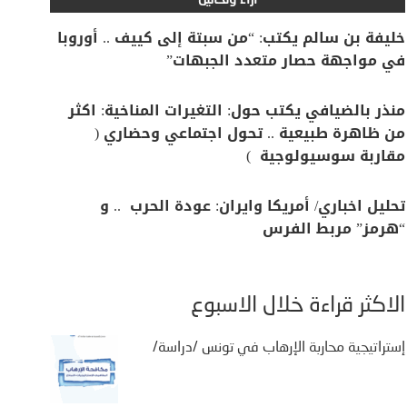
آراء وتحاليل
خليفة بن سالم يكتب: “من سبتة إلى كييف .. أوروبا
في مواجهة حصار متعدد الجبهات”
منذر بالضيافي يكتب حول: التغيرات المناخية: اكثر
من ظاهرة طبيعية .. تحول اجتماعي وحضاري (
مقاربة سوسيولوجية )
تحليل اخباري/ أمريكا وايران: عودة الحرب .. و
“هرمز” مربط الفرس
الأكثر قراءة خلال الأسبوع
إستراتيجية محاربة الإرهاب في تونس /دراسة/