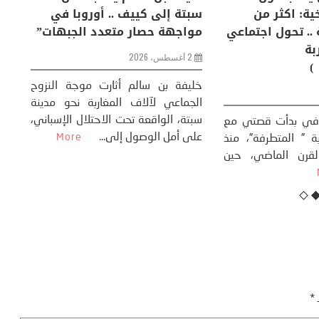
إنسان والعالم؟
التغيرات المناخية: اكثر من
سب
ظاهرة طبيعية .. تحول اجتماعي
مو
وحضاري ( مقاربة
سوسيولوجية )
ضيافي ** المنعطف
تحول السوسيولوجي،
خل
23 يوليو، 2026
 القوة عالميًا، **
ال
تاريخ...
More
سب
كتب: منذر بالضيافي بدأت قصتي مع
عل
التغييرات المناخية ” المتطرفة”، منذ
نهاية ثمانينات القرن الماضي، حين
أطردنا ...
More
ـ
*