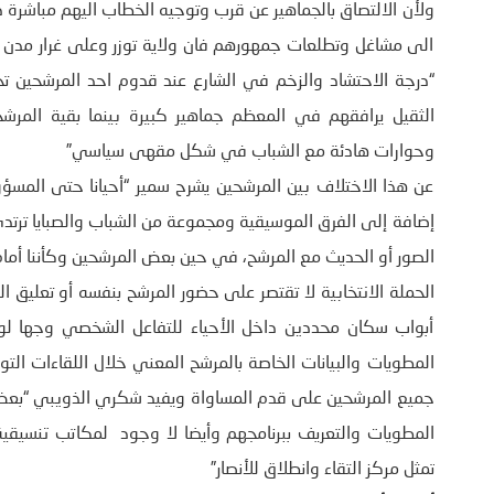
ولأن الالتصاق بالجماهير عن قرب وتوجيه الخطاب اليهم مباشرة 
الى مشاغل وتطلعات جمهورهم فان ولاية توزر وعلى غرار مدن 
“درجة الاحتشاد والزخم في الشارع عند قدوم احد المرشحين ت
الثقيل يرافقهم في المعظم جماهير كبيرة بينما بقية الم
وحوارات هادئة مع الشباب في شكل مقهى سياسي”
عن هذا الاختلاف بين المرشحين يشرح سمير “أحيانا حتى المسؤ
إضافة إلى الفرق الموسيقية ومجموعة من الشباب والصبايا ترتد
الصور أو الحديث مع المرشح، في حين بعض المرشحين وكأننا أمام 
الحملة الانتخابية لا تقتصر على حضور المرشح بنفسه أو تعليق 
أبواب سكان محددين داخل الأحياء للتفاعل الشخصي وجها لوج
المطويات والبيانات الخاصة بالمرشح المعني خلال اللقاءات التو
جميع المرشحين على قدم المساواة ويفيد شكري الذويبي “بعض 
تمثل مركز التقاء وانطلاق للأنصار”