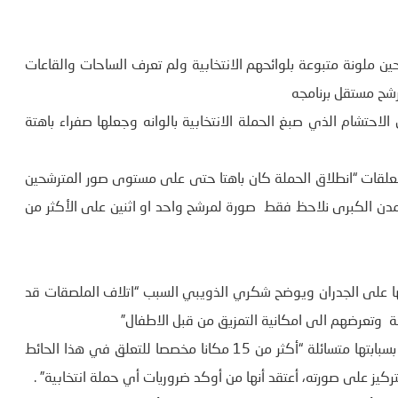
ين ملونة متبوعة بلوائحهم الانتخابية ولم تعرف الساحات والقاعات
رشح مستقل برنامجه
الاحتشام الذي صبغ الحملة الانتخابية بالوانه وجعلها صفراء باهتة
قات “انطلاق الحملة كان باهتا حتى على مستوى صور المترشحين
رشحين، وبعيدا عن مراكز المدن الكبرى نلاحظ فقط صورة لمرشح واحد او اثنين على الأكثر من
انها على الجدران ويوضح شكري الذويبي السبب “اتلاف الملصقات قد
 وتعرضهم الى امكانية التمزيق من قبل الاطفال”
ترفع الشابة هناء رأسها صوب مكان تركيز المعلقات وتشير اليها بسبابتها متسائلة “أكثر من 15 مكانا مخصصا للتعلق في هذا الحائط
ركيز على صورته، أعتقد أنها من أوكد ضروريات أي حملة انتخابية” .