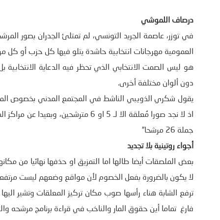
درصاف اللموشي
في توزر، عاصمة الجريد التونسي، لم تمتلئ الجدران بصور المرشح
العمومية مهرجانات انتخابية حاشدة يتلو فيها كل حزب أو كل م
هو ليس الصمت الانتخابي الذي تحظر فيه الدعاية الانتخابية بل 
دون ألوان مختلفة أخرى.
يقول شكري الذويبي الناشط في المجتمع المدني بخصوص المعل
اذ لا نجد صورا مُعلقة الا لـ 5 او 6 مت
جملة 26 مرشحا”
أجواء روتينية بلا تجديد
بعض الملصقات أيضا طالها اما التمزيق او حذفها نهائيا من مك
لا يكون بالضرورة بفعل الخصوم لأن مواقع وضعهم ليست مرتفعة
فارغ تماما أين حقوق المار والناخب في قراءة برنامج مرشحه والت