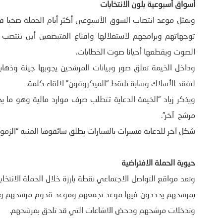
أسواق أسبوعية بلون الانتخابات
ويمثل موعد انتصاب السوق الأسبوعي أكثر أيام الحملة صخبا ف
توجهاتهم وبرامجهم لاستغلالها واقناع المتبضعين أين تنتصب
الصوت ويقطعها أحيانا صوت الخطابات.
وداخل الخيمة تعلق صور وبيانات المرشحين يجوبها جيئة وذهاب
لتفقد الأسلاك وشابة تلتقط “الميكروفون” لالقاء كلمة.
ويذكر زياد “الخيمة الدعاية تتطلب صرف موارد مالية وهو ما
مرشح آخر”.
شكل آخر للدعاية مسيرات بالسيارات يطلق سائقوها المنبه “الزمور
حيوية الحملة الافتراضية
وتعد مواقع التواصل الاجتماعي نقطة بارزة خلال الحملة الانت
بمرشحهم يحددون فيها موعد تجمعهم وموعد قدوم مرشحهم وينش
وتدخلات مرشحهم ودحض الاشاعات التي قد تلحق بمرشحهم.