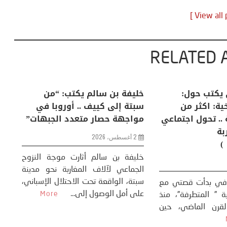
RELATED 
لكبرى .. كيف
منذر بالضيافي يكتب حول:
خل
إنسان والعالم؟
التغيرات المناخية: اكثر من
سب
ظاهرة طبيعية .. تحول اجتماعي
مو
وحضاري ( مقاربة
سوسيولوجية )
ضيافي ** المنعطف
تحول السوسيولوجي،
خل
23 يوليو، 2026
 القوة عالميًا، **
ال
تاريخ...
More
سب
كتب: منذر بالضيافي بدأت قصتي مع
عل
التغييرات المناخية ” المتطرفة”، منذ
نهاية ثمانينات القرن الماضي، حين
أطردنا ...
More