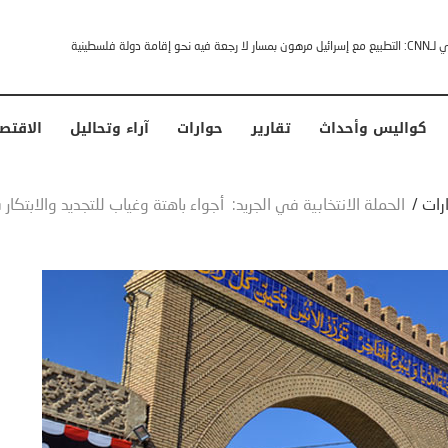
خشى ترامب” .. ردا على انتقادات وجهها له الرئيس الأمريكي
كواليس وأحداث
تقارير
حوارات
آراء وتحاليل
الاقتص
ارات
/
الحملة الانتخابية في الجريد: أجواء باهتة وغياب للتجديد والابتكار