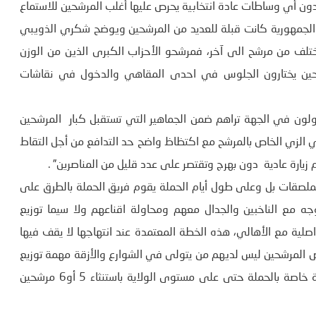
دون أي وساطات عادة انتخابية يحرص عليها أغلب المرشحين للاستماع
الجمهورية كانت قبلة للعديد من المرشحين ويوضح شكري الذويبي
ختلف من مرشح الى آخر، فمرشحو الأحزاب الكبرى الذين من الوزن
رشحين يختارون الجلوس في احدى المقاهي والدخول في نقاشات
ولون في الجهة تراهم ضمن الجماهير التي تستقبل كبار المرشحين
ي الزي الخاص بالمرشح مع اكتظاظ واضح حد التدافع من أجل التقاط
زيارة عادية دون بهرج وتقتصر على عدد قليل من المناصرين” .
الملصقات بل وعلى طول أيام الحملة يقوم فريق الحملة بالطرق على
ه مع الناخبين والجدال معهم ومحاولة اقناعهم ولا سيما توزيع
اصلية مع الأهالي، هذه الخطة المعتمدة عند انتهاجها لا يقف فيها
المرشحين ليس لديهم من يتولى في الشوارع والأزقة مهمة توزيع
المطويات والتعريف ببرنامجهم وأيضا لا وجود لمكاتب تنسيقية خاصة بالحملة حتى على مستوى الولاية باستنثاء 5 أو6 مرشحين