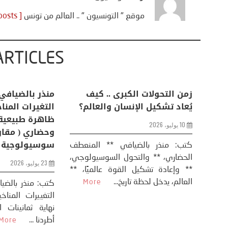
موقع " التونسيون " .. العالم من تونس
[ View all posts ]
ARTICLES
اعات
تحليل اخباري/ أمريكا وايران:
زمن التحولات ا
من
عودة الحرب .. و “هرمز” مربط
يُعاد تشكيل ال
الفرس
10 يوليو، 2026
8 يوليو، 2026
كتب: منذر بال
الحضاري، ** وال
عيد،
تحليل – منذر بالضيافي عاد الرئيس
** وإعادة تشكيل
طلسي
الأمريكي دونالد ترامب إلى قصف
العالم، يدخل لحظة 
أسره،
ايران، وذلك ردا على ما اعتبره الرئيس
دونالد ترامب، ...
More