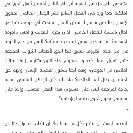
ستقضي على جزء من البشرية أم على الناس أجمعين؟ هل الحق في
الملكية كما ورد في الفصل السابع عشر للإعلان العالمي لحقوق
الإنسان إطلاقي شامل لا يمكن المسّ به تحت أيّ ذريعة، كما هو
الحال بالنسبة للفصل الخامس الذي يحرّم التعذيب والمس بالحرمة
الجسدية؟ أم إنه حق نسبي له حدود معيّنة؟ أليس من حق الدولة
في مثل هذه الظروف تعليق هذا الحق لأصحاب الثروات المجحفة
حتى تموّل -بما كدسوا ويفوق حاجياتهم-مشاريع إنقاذ مئات
الملايين من الجوعى، وهم أيضا ينتمون لفصيلة الإنسان ولهم حق
الحياة إن طال أمد الجائحة؟ ماذا لو كان الإعلان العالمي نفسه
بحاجة لمراجعة ليس على مستوى هذا الفصل فحسب، وإنما على
مستوى فصول أخرى، تنقيحا وإضافة؟
*
القضية ليست أن نكفُر بكل ما عبدنا ولا أن نلطم صدورنا بحثا عن