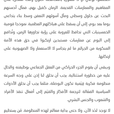
المفاهيم والممارسات القديمة. الزمان كفيل بهم، فمآل أحسنهم
البحث عن حلول وسطى ومآل أسوئهم التعفن وسط بناء يتداعى
يوما بعد يوم، إلى أن يسقط على هياكلهم العظمية. نموذجا قومية
الخمسينيات التي تحافظ للعروبة على رؤية تجاوزها الزمن، وتُدافع
إلى اليوم عن ممارسات مستبدين ارتكبوا في حق هذه الأمة
المنكوبة من الجرائم ما لم يتجاسر لا الاستعمار ولا الصهيونية على
ارتكابها.
ويبقى أن يقوم الجزء الحراكي من العقل الجماعي بوظيفته والحال
عليه من خطورة استثنائية. يجب أن نخلق لنا إذن على وجه السرعة
منظومة فكرية قِيَمية تكون البوصلة، مثلما يجب أن نخلق الأدوات
السياسية الفعّالة لترجمة الأفكار والقيَم إلى أفعال تنقذ الأفراد
والشعوب والجنس البشري.
لا توجد لحّد الآن، ولا حتى بداية معالم لهذه المنظومة. مَن يستطيع