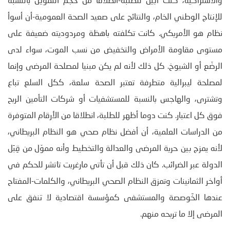
والاشتراكية، كنت أبيّن للطلبة-انطلاقا من حجم التمويل بالنسبة
للإنتاج الوطني الخام، والنتائج على صعيد الصحة العمومية-أن أسوأ
نظام هو الأمريكي. كانت تكلفته باهظة ومردوديته ضعيفة على
مستوى مقاومة الأمراض والتخفيض من نسب الموت، سواء لدى
الرضّع أو الشيوخ. كل ذلك لأنه لم يكن مبنيا لمصلحة المرضى وإنما
لمصلحة ليبرالية متطرفة تعتبر الصحة سلعة، ككل السلع تباع
وتشترى، والهاجس بالنسبة للمستشفيات أو شركات التأمين الربح
فوق كل اعتبار. كنت دوما أظهر للطلبة، انطلاقا من الأرقام المتوفرة
من الدراسات العلمية، أن أفضل نظام صحي هو النظام البريطاني،
لأنه يمزج بين حرية المرضى والعدالة والتخطيط وأنه مموّل من قِبَل
الدولة عبر الضرائب. كان ذلك قبل أن تأتي مارغريت تاتشر للحكم في
أواخر الثمانينات وتمزق النظام الصحي البريطاني، والكلمات-المفتاح
عندها الخَوصصة والمستشفى كمؤسسة اقتصادية لا تنفق على
المرضى إلا ما تربحه منهم.