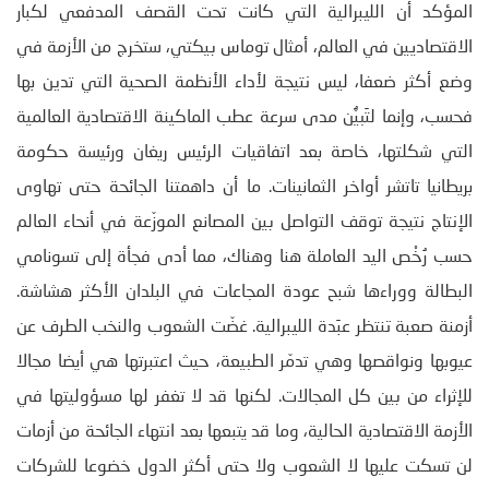
المؤكد أن الليبرالية التي كانت تحت القصف المدفعي لكبار
الاقتصاديين في العالم، أمثال توماس بيكتي، ستخرج من الأزمة في
وضع أكثر ضعفا، ليس نتيجة لأداء الأنظمة الصحية التي تدين بها
فحسب، وإنما لتَبيُّن مدى سرعة عطب الماكينة الاقتصادية العالمية
التي شكلتها، خاصة بعد اتفاقيات الرئيس ريغان ورئيسة حكومة
بريطانيا تاتشر أواخر الثمانينات. ما أن داهمتنا الجائحة حتى تهاوى
الإنتاج نتيجة توقف التواصل بين المصانع الموزّعة في أنحاء العالم
حسب رُخْص اليد العاملة هنا وهناك، مما أدى فجأة إلى تسونامي
البطالة ووراءها شبح عودة المجاعات في البلدان الأكثر هشاشة.
أزمنة صعبة تنتظر عبَدة الليبرالية. غضّت الشعوب والنخب الطرف عن
عيوبها ونواقصها وهي تدمّر الطبيعة، حيث اعتبرتها هي أيضا مجالا
للإثراء من بين كل المجالات. لكنها قد لا تغفر لها مسؤوليتها في
الأزمة الاقتصادية الحالية، وما قد يتبعها بعد انتهاء الجائحة من أزمات
لن تسكت عليها لا الشعوب ولا حتى أكثر الدول خضوعا للشركات