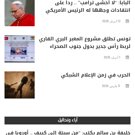
البابا: “لا أخشى ترامب” .. ردا على
انتقادات وجهها له الرئيس الأمريكي
13 أبريل، 2026
تونس تطلق مشروع المعبر البري القاري
لربط رأس جدير بدول جنوب الصحراء
1 أبريل، 2026
الحرب في زمن الإعلام الشبكي
17 مارس، 2026
آراء وتحاليل
خليفة بن سالم يكتب: “من سبتة إلى كييف .. أوروبا في