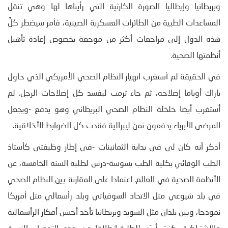
وبريطانيا وإيطاليا الصورة الكارثية التي رأيناها لها وهي تنقل
المساعدات الطبية من الطائرات العسكرية الصينية، فأمر سيضطر كلَّ
هذه الدول إلى مراجعات أكثر من موجعة بخصوص إعادة تأهيل
أنظمتها الصحية.
في الحقيقة لم أستغرب انهيار النظام الصحي الأمريكي الذي حاول
باراك أوباما إصلاحه، ثم جاء ترمب ليفسد كل إصلاحات الرجل. لم
أستغرب أيضا خلخلة النظام الصحي البريطاني وهو يدفع -ويجعل
المرضى الأبرياء يدفعون-ثمن ليبرالية فقدت كل الضوابط الأخلاقية.
أذكر أنه كان لي في بداية الثمانينات -في إطار وظيفتي كأستاذ
الطب الوقائي بكلية الطب بسوسة-درس لطلبة السنة الخامسة، عن
الأنظمة الصحية في العالم. اعتمادا على المقارنة بين النظام الصحي
في بلد شيوعي مثل الاتحاد السوفياتي وبلد رأسمالي مثل أمريكا
نموذجا، وبين بلدان مثل السويد وبريطانيا تأخذ أحسن أفكار الرأسمالية