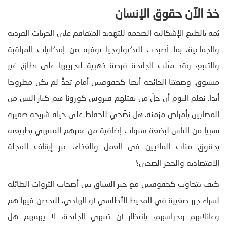
خذ الآن حقوق الإنسان
ثمة بالطبع الإشكالية الضخمة للتهديد المتفاقم على الحريات الفردية
والجماعية، بما أصبحت التكنولوجيا توفره من إمكانيات المراقبة
والتتبع، وقد مثّلت الجائحة فرصة ذهبية لتجريبها على نطاق غير
مسبوق. وضعتنا الجائحة أيضا كحقوقيين أمام تحدٍّ لم يكن مطروحا
أبدا. نعلم اليوم أن جلّ من يقتلهم فيروس كورونا هم كبار السن من
المصابين بأمراض مزمنة. هل نضَحي للحفاظ على حياة شريحة صغيرة
نسبيا من الناس لبضعة سنوات إضافية من عمرهم المنتهي بطبيعته
بحقوق مئات الملايين في العمل والغذاء، عبر إيقاف العجلة
الاقتصادية والحجر الصحي؟
كيف نتجاوب كحقوقيين مع خبر السباق بين أصحاب الثروات الطائلة
لشراء جزر صغيرة في المحيط الأطلسي أو الهادي، للتحصن فيها هم
وعائلاتهم وحراسهم، بانتظار أن تنتهي الجائحة، لا يهمهم هل