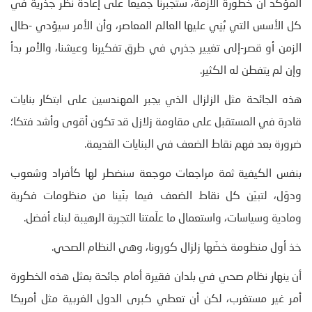
المؤكد أن خطورة الأزمة، ستجبرنا جميعا على إعادة نظر جذرية في
كل الأسس التي بُنِي عليها العالم المعاصر، وأن الأمر سيؤدي -طال
الزمن أو قصر-إلى تغيير جذري في طرق تفكيرنا وعيشنا، والأمر بدأ
وإن لم يتفطن له الكثير.
هذه الجائحة مثل الزلزال الذي يجبر المهندسين على ابتكار بنايات
قادرة في المستقبل على مقاومة زلازل قد تكون أقوى وأشد فتكا؛
ضرورة بعد فهم نقاط الضعف في البنايات القديمة.
بنفس الكيفية ثمة مراجعات موجعة سنضطر لها كأفراد وشعوب
ودوَل، لتبيّن كل نقاط الضعف فيما بنَينا من منظومات فكرية
ومادية وسياسات، واستعمال ما علّمتنا التجربة الرهيبة لبناء أفضل.
خذ أول منظومة خضّها زلزال كورونا، وهي النظام الصحي.
أن ينهار نظام صحي في بلدان فقيرة أمام جائحة بمثل هذه الخطورة
أمر غير مستغرب، لكن أن تعطي كبرى الدول الغربية مثل أمريكا