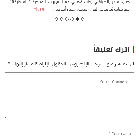
كتب: منذر بالضيافي بدأت قصتي مع التغييرات المناخية ” المتطرفة”،
منذ نهاية ثمانينات القرن الماضي، حين أطردنا ...
More
اترك تعليقاً
لن يتم نشر عنوان بريدك الإلكتروني.
الحقول الإلزامية مشار إليها بـ
*