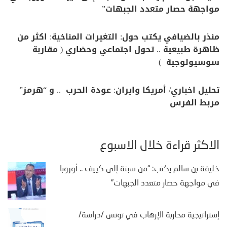
مواجهة حصار متعدد الجبهات”
منذر بالضيافي يكتب حول: التغيرات المناخية: اكثر من
ظاهرة طبيعية .. تحول اجتماعي وحضاري ( مقاربة
سوسيولوجية )
تحليل اخباري/ أمريكا وايران: عودة الحرب .. و “هرمز”
مربط الفرس
الأكثر قراءة خلال الأسبوع
خليفة بن سالم يكتب: “من سبتة إلى كييف .. أوروبا
في مواجهة حصار متعدد الجبهات”
إستراتيجية محاربة الإرهاب في تونس /دراسة/