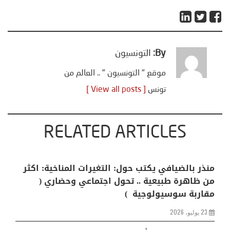
By:
التونسيون
موقع " التونسيون " .. العالم من
تونس
[ View all posts ]
RELATED ARTICLES
منذر بالضيافي يكتب حول: التغيرات المناخية: اكثر
من ظاهرة طبيعية .. تحول اجتماعي وحضاري (
مقاربة سوسيولوجية )
23 يوليو، 2026