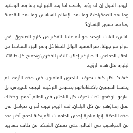
اليوم، القول إن له رؤية واضحة لما بعد الليبرالية وما بعد الوطنية
وما بعد الديمقراطية وما بعد الإسلام السياسي وما بعد التقدمية
وما بعد حقوق الإنسان؟
الشيء الثابت الوحيد هو أنه علينا التفكير من خارج الصندوق، في
صراع مع جهلنا، مع التعقيد الهائل للمشاكل ومع الجزء المحافظ من
العقل الجماعي. لا خيار غير إعلان “النفير الفكري“وتجميع كل طاقاتنا
لبلورة مثل هذه الرؤية.
كيف؟ انظر كيف تصرف الباحثون العلميون في هذه الأزمة. لم
يحتفظ الصينيون باكتشافاتهم بخصوص التركيبة الجينية للفيروس، بل
سارعوا لوضعها تحت تصرف كل الباحثين في العالم أجمع. وكذلك
فعل زملاؤهم من كل البلدان. ثمة اليوم تجربة أخرى تتواصل في
هذه اللحظة. إنها مبادرة إحدى الجامعات الأمريكية لجمع أكبر عدد
من الحواسيب في العالم، حتى تتمكن الشبكة من طاقة حسابية