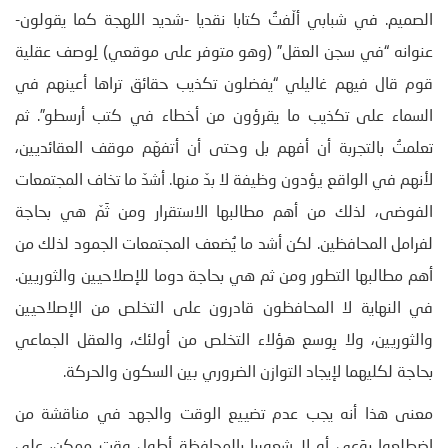
الصميم. في شبابي ألّفتُ كتابا نقديا -شديد اللهجة كما يقولون-
عنوانه “في سجن العقل” (وهو متوفر على موقعي) لِوصف عقلية
قوم قال فيهم غاليلي “يفضلون تكذيب حقائق تراها أعينهم في
السماء على تكذيب ما يقرؤون من أخطاء في كتب أرسطو”. ثم
تعلمتُ بالتجربة أن أفهم بل وحتى أن أتفهّم موقف العقائديين،
لأنهم في الواقع يؤدون وظيفة لا بدّ منها. أشدّ ما تخاف المجتمعات
الفوضى، لذلك من أهم مطالبها الاستقرار ومن ثَمّ هي بحاجة
لفرامل المحافظين. لكن أشد ما يُضعف المجتمعات الجمود لذلك من
أهم مطالبها التطور ومن ثم هي بحاجة دوما للإصلاحيين والثوريين.
في النهاية لا المحافظون قادرون على التخلص من الإصلاحيين
والثوريين، ولا بِوسع هؤلاء التخلص من أولئك، والعقل الجماعي
بحاجة لكليهما لإيجاد التوازن الضروري بين السكون والحركة.
معنى هذا أنه يجب عدم تضييع الوقت والجهد في مناقشة من
اضطلعوا بوَعي أو لا شعوريا بالمحافظة أطول وقت ممكن، على