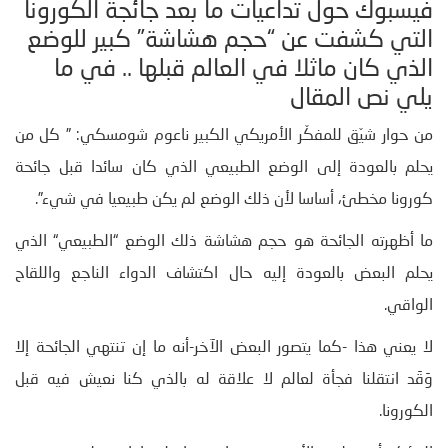
فيسبوك حول تداعيات ما بعد جائجة الكورونا
التي كشفت عن “حجم هشاشة” كبير للوضع
الذي كان ماثلا في العالم قبلها .. في ما
يلي نص المقال
من حوار شيّق للمفكّر الأمريكي الكبير ناعوم شومسكي: ” كل من
يحلم بالعودة إلى الوضع الطبيعي الذي كان سائدا قبل جائحة
كورونا مخطئ، أساسا لأن ذلك الوضع لم يكن طبيعيا في شيء”.
ما أظهرته الجائحة هو حجم هشاشة ذلك الوضع “الطبيعي“ الذي
يحلم البعض بالعودة إليه حال اكتشاف الدواء الناجع واللقاح
الواقي.
لا يعني هذا -كما يتصور البعض الآخر-أنه ما إن تنتهي الجائحة إلا
وَقَد انتقلنا فجأة لعالم لا علاقة له بالذي كنا نعيش فيه قبل
الكورونا.