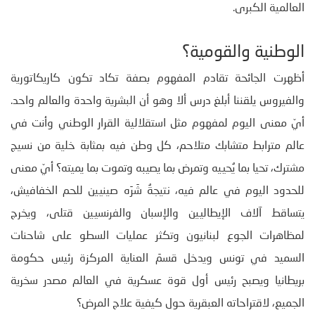
العالمية الكبرى.
الوطنية والقومية؟
أظهرت الجائحة تقادم المفهوم بصفة تكاد تكون كاريكاتورية
والفيروس يلقننا أبلغ درس ألا وهو أن البشرية واحدة والعالم واحد.
أيّ معنى اليوم لمفهوم مثل استقلالية القرار الوطني وأنت في
عالم مترابط متشابك متلاحم، كل وطن فيه بمثابة خلية من نسيج
مشترك، تحيا بما يُحييه وتمرض بما يصيبه وتموت بما يميته؟ أيّ معنى
للحدود اليوم في عالم فيه، نتيجةُ شَرَه صينيين للحم الخفافيش،
يتساقط آلاف الإيطاليين والإسبان والفرنسيين قتلى، ويخرج
لمظاهرات الجوع لبنانيون وتكثر عمليات السطو على شاحنات
السميد في تونس ويدخل قسمَ العناية المركزة رئيس حكومة
بريطانيا ويصبح رئيس أول قوة عسكرية في العالم مصدر سخرية
الجميع، لاقتراحاته العبقرية حول كيفية علاج المرض؟