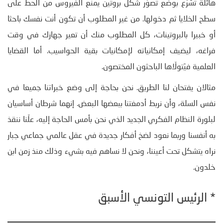
هائلة تسَرّع بوضع تصوّر شكل بروتين يمنع الفيروس من الحطّ على
سطح الخلايا ثم دخولها. من غير المطلوب أن تكون أنت نفسك باحثا
أو خبيرا بالبروتينات، كل المطلوب منك أن تعير جهازك في وقت
فراغه، ليضيف إمكانياته لإمكانيات بقية الحواسيب. أما القضايا
العلمية فيَتولّاها الباحثون المختصون.
مثالان يفتحان لنا الطريق. نحن بحاجة إلى وضع خبراتنا جميعا في
نفس السلة، وأن نربط أدمغتنا ببعضها البعض. إنهما شرطان أساسيان
لبلورة النظام الفكري الجديد الذي نحن بأمس الحاجة إليه، علّنا ننقذ
به أنفسنا وربما نعود لضخ أفكار جديدة في عقل عالمي جماعي جبار
نراه يتشكل تحت أعيننا، ونحن لا نساهم فيه بشيء وذلك منذ زمن ابن
خلدون.
* الرئيس التونسي الأسبق