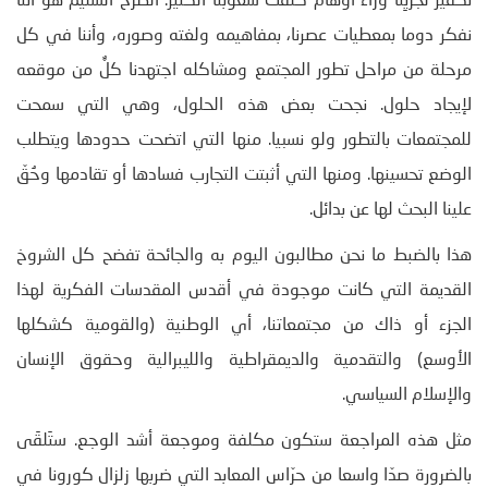
تكفير لجريِنا وراء أوهام كلفت شعوبنا الكثير. الطرح السليم هو أننا
نفكر دوما بمعطيات عصرنا، بمفاهيمه ولغته وصوره، وأننا في كل
مرحلة من مراحل تطور المجتمع ومشاكله اجتهدنا كلٌّ من موقعه
لإيجاد حلول. نجحت بعض هذه الحلول، وهي التي سمحت
للمجتمعات بالتطور ولو نسبيا. منها التي اتضحت حدودها ويتطلب
الوضع تحسينها. ومنها التي أثبتت التجارب فسادها أو تقادمها وحُقّ
علينا البحث لها عن بدائل.
هذا بالضبط ما نحن مطالبون اليوم به والجائحة تفضح كل الشروخ
القديمة التي كانت موجودة في أقدس المقدسات الفكرية لهذا
الجزء أو ذاك من مجتمعاتنا، أي الوطنية (والقومية كشكلها
الأوسع) والتقدمية والديمقراطية والليبرالية وحقوق الإنسان
والإسلام السياسي.
مثل هذه المراجعة ستكون مكلفة وموجعة أشد الوجع. ستَلقَى
بالضرورة صدّا واسعا من حرّاس المعابد التي ضربها زلزال كورونا في