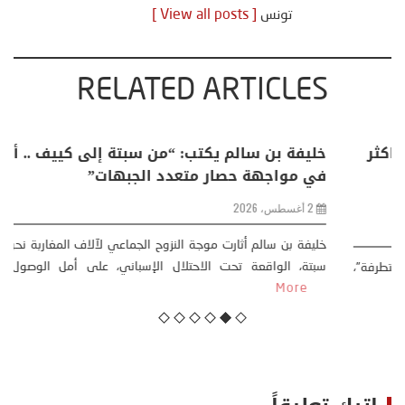
تونس
[ View all posts ]
RELATED ARTICLES
منذر بالضيافي يكتب حول: التغيرات المناخية: اكثر
من ظاهرة طبيعية .. تحول اجتماعي وحضاري (
مقاربة سوسيولوجية )
23 يوليو، 2026
كتب: منذر بالضيافي بدأت قصتي مع التغييرات المناخية ” المتطرفة”،
منذ نهاية ثمانينات القرن الماضي، حين أطردنا ...
More