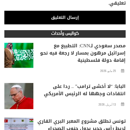
تعليقي.
كواليس وأحداث
مصدر سعودي لـCNN: التطبيع مع
إسرائيل مرهون بمسار لا رجعة فيه نحو
إقامة دولة فلسطينية
25 مايو، 2026
البابا: “لا أخشى ترامب” .. ردا على
انتقادات وجهها له الرئيس الأمريكي
13 أبريل، 2026
تونس تطلق مشروع المعبر البري القاري
لربط رأس جدير بدول جنوب الصحراء