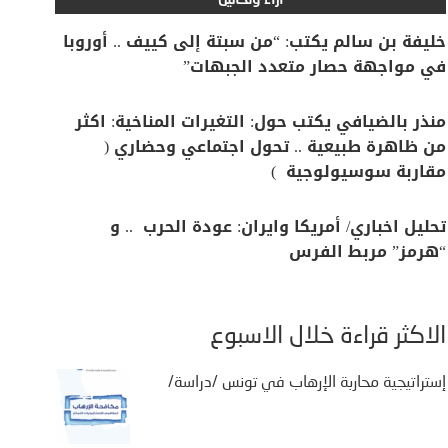
آراء وتحاليل
خليفة بن سالم يكتب: “من سبتة إلى كييف .. أوروبا
في مواجهة حصار متعدد الجبهات”
منذر بالضيافي يكتب حول: التغيرات المناخية: اكثر
من ظاهرة طبيعية .. تحول اجتماعي وحضاري (
مقاربة سوسيولوجية )
تحليل اخباري/ أمريكا وايران: عودة الحرب .. و
“هرمز” مربط الفرس
الأكثر قراءة خلال الأسبوع
إستراتيجية محاربة الإرهاب في تونس /دراسة/