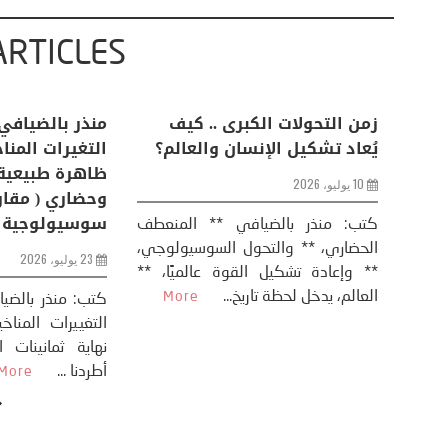
ARTICLES
اعات
تحليل اخباري/ أمريكا وايران:
زمن التحولات ا
من
عودة الحرب .. و “هرمز” مربط
يُعاد تشكيل ال
الفرس
10 يوليو، 2026
8 يوليو، 2026
كتب: منذر بال
الحضاري، ** وال
عيد،
تحليل – منذر بالضيافي عاد الرئيس
** وإعادة تشكيل
طلسي
الأمريكي دونالد ترامب إلى قصف
العالم، يدخل لحظة 
أسره،
ايران، وذلك ردا على ما اعتبره الرئيس
دونالد ترامب، ...
More