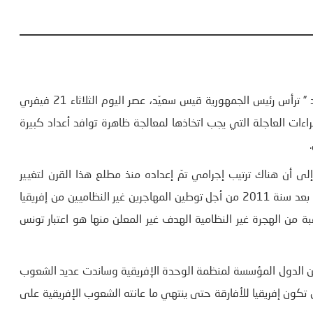
وفق بلاغ للرئاسة، نشر على صفحتها على موقع “فيسبوك” فقد ” ترأس رئيس الجمهورية قيس سعيّد، عصر اليوم الثلاثاء 21 فيفري
راءات العاجلة التي يجب اتخاذها لمعالجة ظاهرة توافد أعداد كبيرة
ى أن هناك ترتيب إجرامي تمّ إعداده منذ مطلع هذا القرن لتغيير
التركيبة الديمغرافية لتونس وأن هناك جهات تلقت أموالا طائلة بعد سنة 2011 من أجل توطين المهاجرين غير النظاميين من إفريقيا
من الهجرة غير النظامية الهدف غير المعلن منها هو اعتبار تونس
 من الدول المؤسسة لمنظمة الوحدة الإفريقية وساندت عديد الشعوب
 تكون إفريقيا للأفارقة حتى ينتهي ما عانته الشعوب الإفريقية على