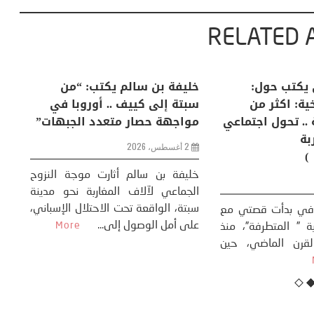
RELATED 
لكبرى .. كيف
منذر بالضيافي يكتب حول:
خل
إنسان والعالم؟
التغيرات المناخية: اكثر من
سب
ظاهرة طبيعية .. تحول اجتماعي
مو
وحضاري ( مقاربة
سوسيولوجية )
ضيافي ** المنعطف
تحول السوسيولوجي،
خل
23 يوليو، 2026
 القوة عالميًا، **
ال
تاريخ...
More
سب
كتب: منذر بالضيافي بدأت قصتي مع
عل
التغييرات المناخية ” المتطرفة”، منذ
نهاية ثمانينات القرن الماضي، حين
أطردنا ...
More