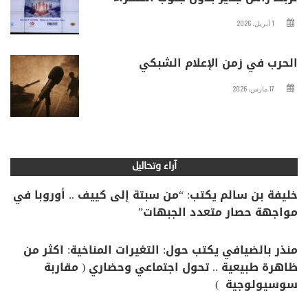
1 أبريل، 2026
الحرب في زمن الإعلام الشبكي
17 مارس، 2026
آراء وتحاليل
خليفة بن سالم يكتب: “من سبتة إلى كييف .. أوروبا في
مواجهة حصار متعدد الجبهات”
منذر بالضيافي يكتب حول: التغيرات المناخية: اكثر من
ظاهرة طبيعية .. تحول اجتماعي وحضاري ( مقاربة
سوسيولوجية )