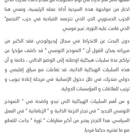
أهمها نتائج سبر الآراء في نوايا التصويت، تبرز تقدم لافت للحزب الذي
اختار من مواجهة هذه السردية أداة عمله الرئيسية، ونعني هنا
الحزب الدستوري الحر، الذي تتزعمه القيادية في حزب “التجمع”
الذي قامت عليه الثورة، عبير موسي.
دون البحث عن الانخراط في سجال إيديولوجي فقد الكثير من
مبرراته يمكن القول أن ” النموذج التونسي ” قد كشف مؤخرا عن
تراكم عدة سلبيات هيكلية اوصلته إلى الوضع الحالي ، خاصة و أن
هذه السلبيات الهيكلية الذاتية، قد تفاعلت مع سياق إقليمي و
دولي متحرك، في ظل دخول الإنسانية في مرحلة إعادة تبويب و
ترتيب للعلاقات و المؤسسات الدولية.
و من أهم السلبيات الهيكلية التي تبدو واضحة في ” النموذج
التونسي الجديد ” في تجذر النزعة الذاتية و ” الزعاماتية ” في العمل
السياسي. هذا التجذر يعتبر من أكبر مفارقات ” ثورة ” جاءت للقطع
مع ما تعتبره حكما فرديا.