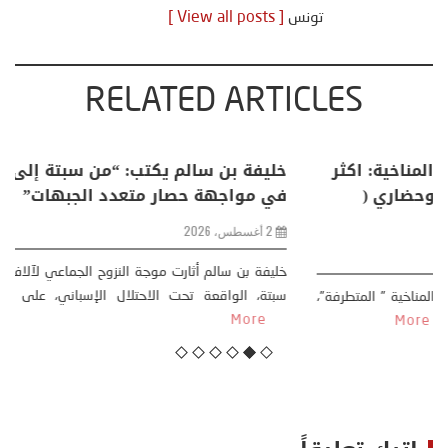
تونس
[ View all posts ]
RELATED ARTICLES
منذر بالضيافي يكتب حول: التغيرات المناخية: اكثر
من ظاهرة طبيعية .. تحول اجتماعي وحضاري (
مقاربة سوسيولوجية )
23 يوليو، 2026
كتب: منذر بالضيافي بدأت قصتي مع التغييرات المناخية ” المتطرفة”،
منذ نهاية ثمانينات القرن الماضي، حين أطردنا ...
More