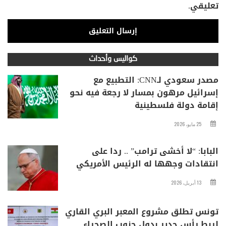
تعليقي.
كواليس وأحداث
مصدر سعودي لـCNN: التطبيع مع
إسرائيل مرهون بمسار لا رجعة فيه نحو
إقامة دولة فلسطينية
25 مايو، 2026
البابا: “لا أخشى ترامب” .. ردا على
انتقادات وجهها له الرئيس الأمريكي
13 أبريل، 2026
تونس تطلق مشروع المعبر البري القاري
لربط رأس جدير بدول جنوب الصحراء