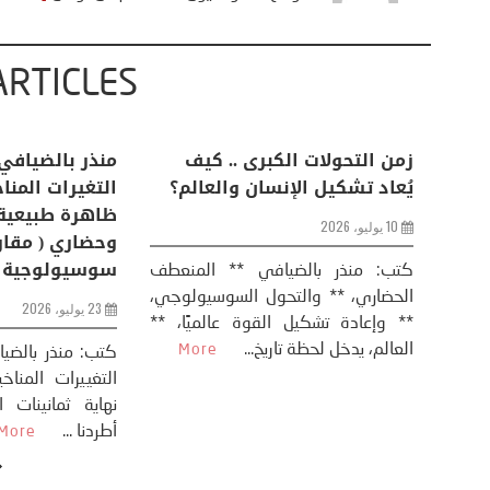
ARTICLES
اعات
تحليل اخباري/ أمريكا وايران:
زمن التحولات ا
من
عودة الحرب .. و “هرمز” مربط
يُعاد تشكيل ال
الفرس
10 يوليو، 2026
8 يوليو، 2026
كتب: منذر بال
الحضاري، ** وال
عيد،
تحليل – منذر بالضيافي عاد الرئيس
** وإعادة تشكيل
طلسي
الأمريكي دونالد ترامب إلى قصف
العالم، يدخل لحظة 
أسره،
ايران، وذلك ردا على ما اعتبره الرئيس
دونالد ترامب، ...
More