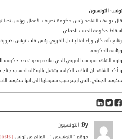
تونس- التونسيون
قال يوسف الشاهد رئيس حكومة تصريف الأعمال ورئيس تحيا تون
اسقاط حكومة الحبيب الجملي .
وتابع بأنه كان وراء اقناع نبيل القروي رئيس قلب تونس بضرور
ورئاسة الحكومة.
ونوه الشاهد بموقف القروي الذي سانده وصوت ضد حكومة الشاه
و أكد الشاهد ان ائتلاف الكرامة يشتغل بالوكالة لحساب جنا
حكومة الجملي، التي ارجع سبب سقوطها الى انها حكومة الاس
By:
التونسيون
موقع " التونسيون " .. العالم من تونس
[ View all posts ]