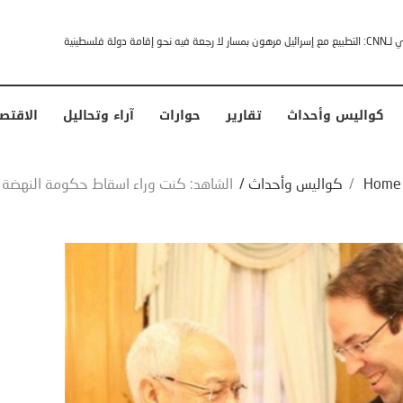
خشى ترامب” .. ردا على انتقادات وجهها له الرئيس الأمريكي
كواليس وأحداث
تقارير
حوارات
آراء وتحاليل
الاقتص
Home
/
كواليس وأحداث
/
الشاهد: كنت وراء اسقاط حكومة النهضة