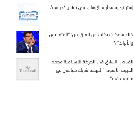
إستراتيجية محاربة الإرهاب في تونس /دراسة/
خالد شوكات يكتب عن الفرق بين: “العثمانيون
يفة بن سالم يكتب: “من
والأتراك” ؟
تة إلى كييف .. أوروبا في
اجهة حصار متعدد الجبهات”
القيادي السابق في الحركة الاسلامية محمد
2 أغسطس، 2026
الحبيب الأسود: "النهضة شريك سياسي غير
مرغوب فيه"
يفة بن سالم أثارت موجة النزوح
جماعي لآلاف المغاربة نحو مدينة
تة، الواقعة تحت الاحتلال الإسباني،
ى أمل الوصول إلى...
More