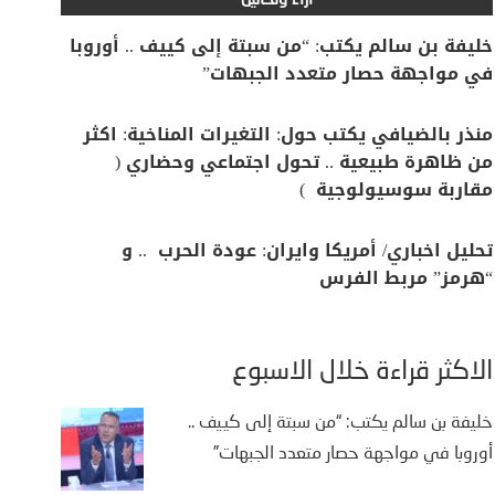
آراء وتحاليل
خليفة بن سالم يكتب: “من سبتة إلى كييف .. أوروبا
في مواجهة حصار متعدد الجبهات”
منذر بالضيافي يكتب حول: التغيرات المناخية: اكثر
من ظاهرة طبيعية .. تحول اجتماعي وحضاري (
مقاربة سوسيولوجية )
تحليل اخباري/ أمريكا وايران: عودة الحرب .. و
“هرمز” مربط الفرس
الأكثر قراءة خلال الأسبوع
خليفة بن سالم يكتب: “من سبتة إلى كييف ..
أوروبا في مواجهة حصار متعدد الجبهات”