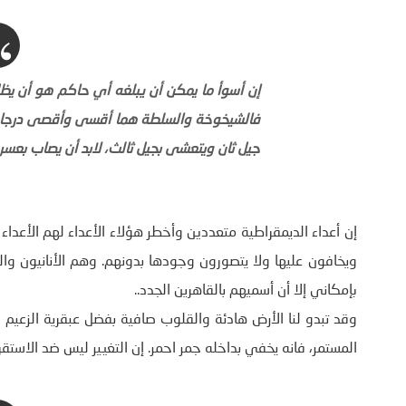
إن أسوأ ما يمكن أن يبلغه أي حاكم هو أن يظ
فالشيخوخة والسلطة هما أقسى وأقصى درجات ا
جيل ثان ويتعشى بجيل ثالث، لابد أن يصاب بعس
إن أعداء الديمقراطية متعددين وأخطر هؤلاء الأعداء لهم الأعدا
ويخافون عليها ولا يتصورون وجودها بدونهم. وهم الأنانيون 
بإمكاني إلا أن أسميهم بالقاهرين الجدد..
وقد تبدو لنا الأرض هادئة والقلوب صافية بفضل عبقرية الزعيم ك
المستمر، فانه يخفي بداخله جمر احمر. إن التغيير ليس ضد الاستقرار