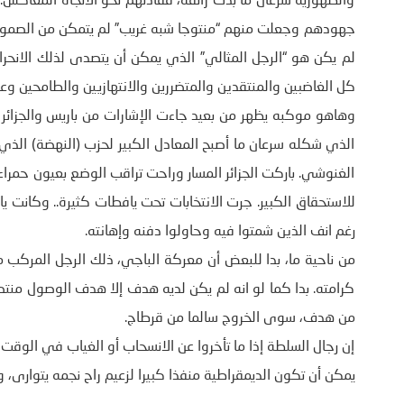
والطهورية سرعان ما بدت زائفة، فقادتهم نحو الاتجاه المعاكس..
جهودهم وجعلت منهم “منتوجا شبه غريب” لم يتمكن من الصمود ر
لم يكن هو “الرجل المثالي” الذي يمكن أن يتصدى لذلك الانحراف ا
كل الغاضبين والمنتقدين والمتضررين والانتهازيين والطامحين وع
وهاهو موكبه يظهر من بعيد جاءت الإشارات من باريس والجزائر 
الذي شكله سرعان ما أصبح المعادل الكبير لحزب (النهضة) الذي
الغنوشي. باركت الجزائر المسار وراحت تراقب الوضع بعيون حمراء
للاستحقاق الكبير. جرت الانتخابات تحت يافطات كثيرة.. وكانت 
رغم انف الذين شمتوا فيه وحاولوا دفنه وإهانته.
من ناحية ما، بدا للبعض أن معركة الباجي، ذلك الرجل المركب 
كرامته. بدا كما لو انه لم يكن لديه هدف إلا هدف الوصول منتص
من هدف، سوى الخروج سالما من قرطاج.
إن رجال السلطة إذا ما تأخروا عن الانسحاب أو الغياب في الوقت
يمكن أن تكون الديمقراطية منفذا كبيرا لزعيم راح نجمه يتوارى، 