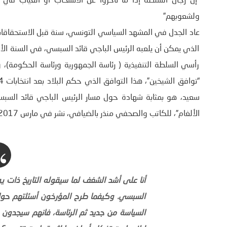
“إن رجال السلطة إذا ما تأخروا عن الانسحاب أو الغياب في
ولشعوبهم”
الذي يمكن أن يلعبه الرئيس الباجي قائد السبسي، في السنة الأخي
رأسي السلطة التنفيذية ( رئاسة الجمهورية ورئاسة الحكومة)، و
سعيد، هو بمثابة شهادة حول مسار الرئيس الباجي قائد السب
الألغام”، للكاتب والصحفي منذر بالضيافي، نشر في مارس 2017، عن دار ورقة للنشر.
أنا على أشد الشغف لما سيقوله التاريخ ذات يو
السبسي. وكيفما طرح المؤرخون أسئلتهم حول
السياسة من جديد ثم الرئاسة، فانهم سيجدون ص