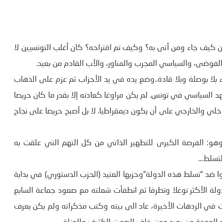
كيف جاء ومن أتى به؟ وكيف تم اقتراحه؟ كان أغلب التونسيين لا
من الفوضى، والسياسي المجرب والمناور، والأب القادم من بعيد.
 بلا بوصلة وبلا قادة..وضع يده في يد الأحزاب ثم عزم على الذهاب
د السياسي في تونس. لم يكن مراوغا كعادته إلا بقدر ما كان حريصا
خلي والخارجي على أن يكون ديمقراطيا. لا بل أصبح حريصا على نجاح
هو: الفرصة الكبرى للتطهير الذاتي من كل التهم التي علقت به
التسلط…
ا ضد “تسلط هذه الدولة”وحزبها العتيد (الحزب الدستوري) في بداية
دولة الأكثر توغلا وتطرفا ثم انطفأت شعلته مع صعود جماعة السابع
ت في الردهات الأخيرة، عاد الى بيته وكتب مذكراته ولم يكن يعرف