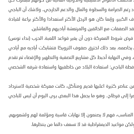
 تلاطمت الأمواج الاقليمية والدولية العالية من حولهم فبعثرت كل
غم الصرامة والسطوة والمال والدعم الخارجي.. ولاشك أن الباجي
لكبير، وإنما كان هو الرجل الأكثر استعدادا والأكثر براعة لقيادة
قد الصفقات مع الخائفين والمرتعشة أياديهم والفاشلين.
فرض شروط المعركة دون أن يغير قواعد اللعبة. الحزب (نداء تونس)
 يخاصمه. بعد ذلك اخترق صفوف الترويكا فتشابكت أياديه مع أيادي
. وفي النهاية أحبط كل مشاريع التصفية والتطهير والإقصاء ثم تقدم
يافطة الباجي: استعادة البلاد من خاطفيها واستعادة شرفه الشخصي
من عناصر كثيرة اغلبها قديم ومتآكل، كانت معركة شخصية لاسترداد
را إلى قرطاج.. وهو ما يجعل هذا البعض يرى اليوم أن ليس للباجي
 المناسب، فهم لا يصنعون إلا نهايات قاسية ومؤلمة لهم ولشعوبهم.
ولكن مواعيد الديمقراطية قد لا تسعف دائما من ينتظرها.