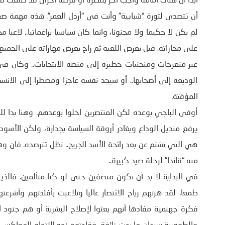
أبدا أن هناك أمامه واجب آخر ينتظره أو فرصة أخرى قد صنعت ل
أن تتصدى لثورة “شبابية” وأنت في “أرذل العمر”. هذه مهمة صعبة
لم يكن لا حكيما ولا مجنونا، وانما كان سياسيا براغماتيا.. لاعب
على مجاراته. قبل بعرض اللعبة ثم راح يعرض مهاراته على الجميع
عبر منعرجات ومنحنيات خطيرة إلى منصة الانتخابات.. وكان ف
الوديعة إلى أصحابها.. أو سيجد نفسه عاجزا ومضطرا إلى الانسحا
المؤقتة.
أوفى الباجي بوعده لكن المنتصرين اخلوا بوعدهم. وهنا بدا لل
يرفع منديل الوداع ويغادر أروقة السياسة بجدارة، ولكن الأسود 
هي التي تشتم عن بعد رائحة الأسد الجريح.. تظل تترصده. فان و
منه “قائدا” لرحلة صيد كبيرة..
في البداية لا بد أن نكون منصفين حتى لو كنا متألمين. فالذ
طمعا. لقد هزتهم رياح الانتصار عاليا وتلاعبت بأفئدتهم وأشر
فكرة جهنمية مفادها أنهم بعثوا لإصلاح البشرية أو هم جنود الله