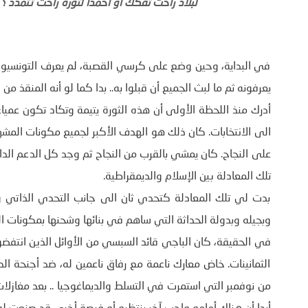
لبلاد راحت تفكك أو اخمدا لثورة راحت تتمدد ؟
في البداية، وحين وضع على كرسي القصبة، لم يعرف التونسيون 
يعرفونه ثم ما لبث الجميع أن قبلوا به.. بدا كما لو أنه المنقذ 
أدرك منذ اللحظة الأولى أن هذه الثورة يتيمة وتكاد تكون عمياء
الى الانتخابات. كان ذلك هو الهدف الأكبر لجميع مكونات المشه
على النجاح. كان يمشي بالقرب من النجاح ثم وجد كل الدعم الدا
تلك المعادلة بين الإسلام والديمقراطية.
بدت لي تلك المعادلة كتحدي ثان الى جانب التحدي الذاتي و
وبجيله وبدولة الحداثة التي ساهم في بنائها وشحنها بمكونات 
في الحقيقة، كان الباجي قائد السبسي من الأوائل الذين انتفضو
الثمانينات. خاض معارك ناعمة مع رفاق ناعمين له، ضد أجنحة ال
من نوفمبر التي استمرت في التسلط والديماغوجيا .. بعد مغازلا