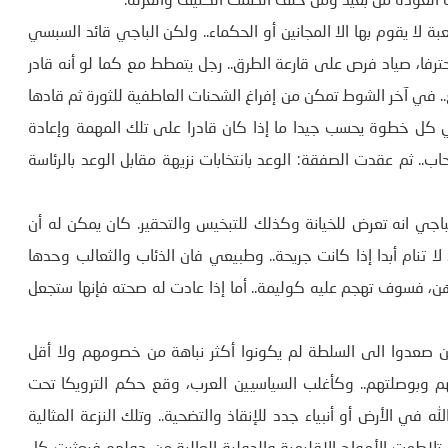
ه العودة من بعيد ومن خلف الصمت الكثيف والعزلة.
 لا يقوم بها الا المجانين أو الحكماء.. ولكن الباجي قائد السبسي
ا محترفا، صياد فرص على قارعة الطرق.. رجل يتمطط مع كما لو أنه قادر
.. في آخر الشوط تمكن من إفراغ الشحنات العاطفية للثورة ثم قادها
ي كل خطوة يحسب جيدا ما إذا كان قادرا على تلك المهمة وإعادة
ب.. ثم عقدت الصفقة: الوعد بانتخابات نزيهة مقابل الوعد بالرئاسة
باجي انه تعرض للخيانة وكذلك للتبخيس والتحقير. كان يمكن له أن
لا تنام أبدا إذا كانت جريحة.. وطبيعي فان الذئاب والثعالب وحدها
هن، فسوف تهجم عليه كوليمة.. أما إذا عادت له صحته فإنها ستجعل
ين صعدوا الى السلطة لم يكونوا أكثر نباهة من خصومهم ولا أقل
عتهم وبوصلتهم.. وكأغلب السياسيين العرب، وقع حكم الترويكا تحت
 في الأرض أو أنبياء جدد للإنقاذ والتضحية.. وتلك النزعة المثالية