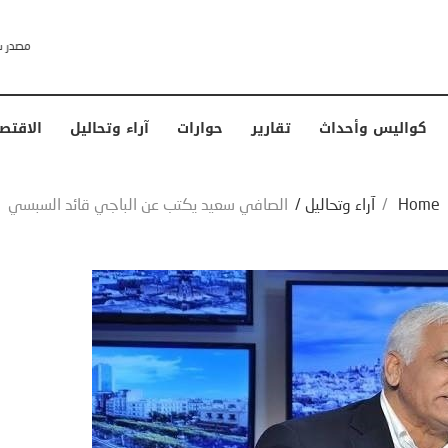
خشى ترامب” .. ردا على انتقادات وجهها له الرئيس الأمريكي
كواليس وأحداث
تقارير
حوارات
آراء وتحاليل
الاقتص
Home
/
آراء وتحاليل
/
الصافي سعيد يكتب عن الباجي قائد السبسي