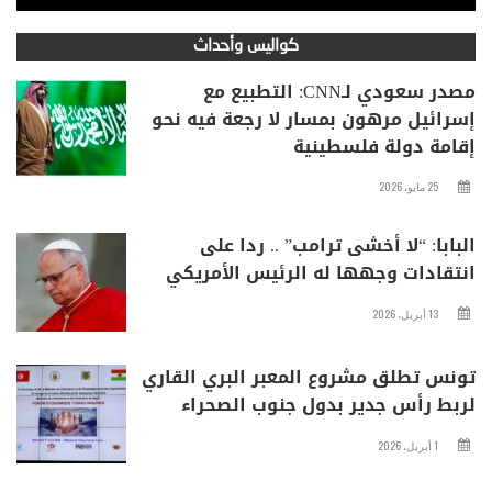
كواليس وأحداث
مصدر سعودي لـCNN: التطبيع مع
إسرائيل مرهون بمسار لا رجعة فيه نحو
إقامة دولة فلسطينية
25 مايو، 2026
البابا: “لا أخشى ترامب” .. ردا على
انتقادات وجهها له الرئيس الأمريكي
13 أبريل، 2026
تونس تطلق مشروع المعبر البري القاري
لربط رأس جدير بدول جنوب الصحراء
1 أبريل، 2026