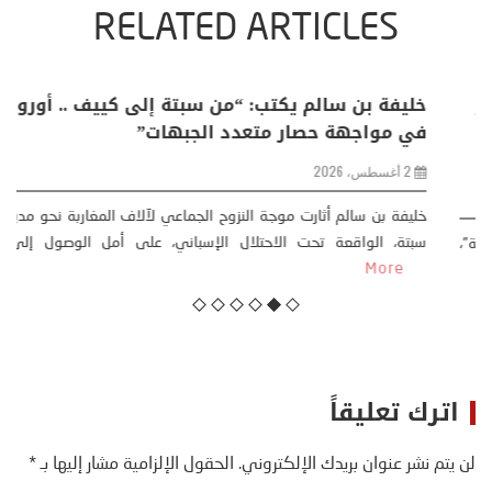
RELATED ARTICLES
منذر بالضيافي يكتب حول: التغيرات المناخية: اكثر
من ظاهرة طبيعية .. تحول اجتماعي وحضاري (
مقاربة سوسيولوجية )
23 يوليو، 2026
كتب: منذر بالضيافي بدأت قصتي مع التغييرات المناخية ” المتطرفة”،
منذ نهاية ثمانينات القرن الماضي، حين أطردنا ...
More
اترك تعليقاً
لن يتم نشر عنوان بريدك الإلكتروني.
الحقول الإلزامية مشار إليها بـ
*