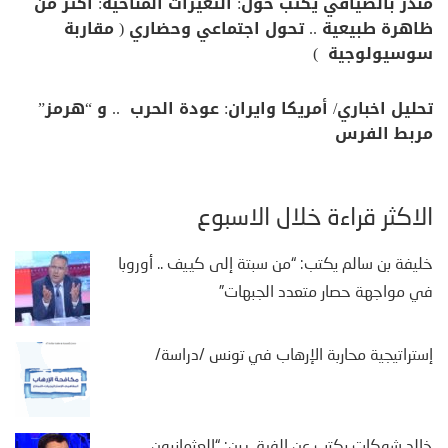
منذر بالضيافي يكتب حول: التغيرات المناخية: اكثر من
ظاهرة طبيعية .. تحول اجتماعي وحضاري ( مقاربة
سوسيولوجية )
تحليل اخباري/ أمريكا وايران: عودة الحرب .. و “هرمز”
مربط الفرس
الأكثر قراءة خلال الأسبوع
خليفة بن سالم يكتب: “من سبتة إلى كييف .. أوروبا
في مواجهة حصار متعدد الجبهات”
إستراتيجية محاربة الإرهاب في تونس /دراسة/
خالد شوكات يكتب عن الفرق بين: “العثمانيون