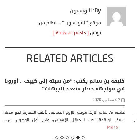
By:
التونسيون
موقع " التونسيون " .. العالم من
تونس
[ View all posts ]
RELATED ARTICLES
منذر بالضيافي يكتب حول: التغيرات المناخية: اكثر
من ظاهرة طبيعية .. تحول اجتماعي وحضاري (
مقاربة سوسيولوجية )
23 يوليو، 2026
كتب: منذر بالضيافي بدأت قصتي مع التغييرات المناخية ” المتطرفة”،
منذ نهاية ثمانينات القرن الماضي، حين أطردنا ...
More