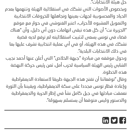
حل هيئة الانتخابات”.
وبخصوص الأصوات التي تشكك في استقلالية الهيئة وتتهمها بعدم
الحياد والمحسوبية لجهات بعينها وتجاهلها للخروقات الانتخابية
والتمويل المشبوه للأحزاب، اعتبر الغنوشي في حوار مع موقع
“الجزيرة نت” أن كل هذه تبقى اتهامات دون أي دليل، وأن “هناك
قضاء في تونس يسعى لتثبيت استقلاليته لم ترفع لديه قضية
تشكك في هذه الهيئة، أو في أي عملية انتخابية تشرف عليها بما
في ذلك الانتخابات البلدية”.
وحول موقفه من مبادرة “جبهة الخلاص” التي أعلن عنها أحمد نجيب
الشابي رئيس الهيئة السياسية لحزب أمل، ثمن رئيس حركة النهضة
هذه الخطوة.
وقال “توقعاتنا أن تفتح هذه الجبهة طريقا لاستعادة الديمقراطية
وإعادة قطار تونس مجددا على سكة الديمقراطية، ويقيننا بأن الثورة
تعمقت مبادئها في جيل كامل نشأ في إطار الحرية والديمقراطية
والدستور وليس متوقعا أن يستسلم بسهولة”.