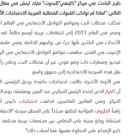
التالي: “لماذا لم تواكب القنوات الفضائية العربية الاحتجاجات الأخي
شكّلت محطات البث ومواقع التواصل الاجتماعي في العالم ا
ومصر في العام 2011 إلى انتفاضات عربية أوسع
الأحداث في البلدَين بأنها جزءٌ من روايتهم الخاصة. وفي مايتعلق
الإنترنت في المدن، ساهمت مواقع التواصل الاجتماعي في الر
فيديو وشعارات ذات وقع قوي. غير أن محطات البث، وعلى رأسها ق
نقل هذه السردية الاحتجاجية إلى جمهور واسع.
في الآونة الأخيرة، طالبت احتجاجات حاشدة برحيل الرئيسَين ا
أن
القرار
الذي اتخذه الرئيس الجزائري عبد العزيز بوتفليقة، يوم 
الجزائر. وفي العامَين الماضيين، اندلعت
احتجاجات
كبرى أيضا
راهناً
الظروف
المؤاتية لتطفو مجدّداً على السطح سردية “الانتفاض
استنباط روايةٍ مبنيّة على التضامن بين مجتمعات عربية مختلفة. 
كبير الإقدام على الخطوة نفسها. فما أسباب ذلك؟