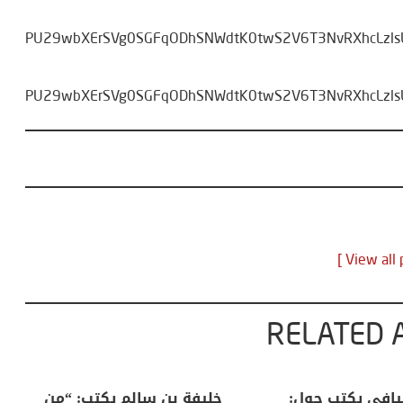
XlYUzFPU29wbXErSVg0SGFqODhSNWdtK0twS2V6T3NvRXhcLzl
XlYUzFPU29wbXErSVg0SGFqODhSNWdtK0twS2V6T3NvRXhcLzl
RELATED 
لكبرى .. كيف
منذر بالضيافي يكتب حول:
خل