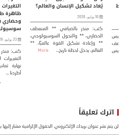
من
عودة الحرب .. و “هرمز” مربط
يُعاد تشكيل ال
الفرس
10 يوليو، 2026
8 يوليو، 2026
كتب: منذر بال
الحضاري، ** وال
عيد،
تحليل – منذر بالضيافي عاد الرئيس
** وإعادة تشكيل
طلسي
الأمريكي دونالد ترامب إلى قصف
العالم، يدخل لحظة 
أسره،
ايران، وذلك ردا على ما اعتبره الرئيس
دونالد ترامب، ...
More
اترك تعليقاً
لن يتم نشر عنوان بريدك الإلكتروني.
الحقول الإلزامية مشار إليها ب