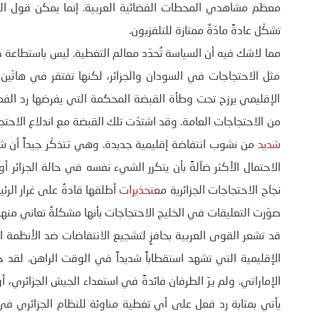
تشكّل عادةً مادّةٌ ممتازة للتلفزيون.
مما لاشك فيه أن السياسة تُحدّد معالم التغطية. ليس باستطاعة 
مثل الاحتجاجات في السودان والجزائر، لكنها تفتقر في هاتَين 
الإقليمي يرزح تحت وطأة القبضة المحكمة التي يفرضها رد ال
من الاحتجاجات العامة. وقد اشتدّت تلك القبضة مع اندلاع الاحت
شديد
من نشوب انتفاضة إقليمية جديدة. وهي تتذكّر جيداً أن ش
الاحتمال الأكثر ضآلةً بأن يتكرر الشيء نفسه في حالة الجزائر أ
نجاح الاحتجاجات الجزائرية مع
تحذيرات
أطلقها قادةٌ على غرار الرئ
صوّرت التعليقات في الخليج الاحتجاجات بأنها مشكلةٌ تعاني منه
قد تشعر القوى العربية بحافزٍ لتشجيع الانتفاضات ضد الأنظمة ال
الإقليمية التي تشهد استقطاباً شديداً في الوقت الراهن. لقد
الإماراتي. ولم يرَ الطرفان فائدةً في استعداء الجيش الجزائري، 
يأتي بمثابة رد فعل على أي تغطية مناوئة للنظام الجزائري في 