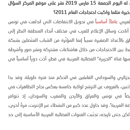
طرح الباحث في مركز “كارنغي”للبحوث” مارك لينش في مقال له اليوم الجمعة 15 مارس 2019 نشر على موقع المركز السؤال
رة مثلما واكبت احتجاجات العام 2011؟
لعربي
عاملاً أساسياً
في تحويل الانتفاضات التي اندلعت في تونس
 نطاقاً. لقد أتاحت وسائل الإعلام للعرب في مختلف أنحاء المنطقة النظر إلى
 بالأعداد الصغيرة نسبياً إنما المؤثِّرة من الشباب المتّصلين بشبكة
بط بين الاحتجاجات من خلال هاشتاغات مشتركة ونشر صور وأشرطة
ناة “الجزيرة” الفضائية العربية في قطر، أدّت دوراً أساسياً في
لجزائري والسوداني القابعَين في الحكم منذ فترة طويلة. وقد بدا
الاثنين، بالعزوف عن الترشح لولاية خامسة يعكس نجاح التظاهرات في
ً في تونس والعراق والأردن والمغرب والسودان، إذ تتوافر
ة العربية”. وقد حاول عدد كبير من النشطاء عبر الإنترنت، مرةً أخرى،
لكن حتى تاريخه، تجنّبت القنوات الفضائية العربية الأساسية إلى حد