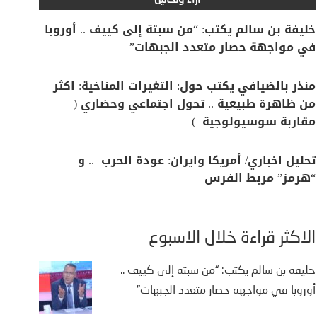
آراء وتحاليل
خليفة بن سالم يكتب: “من سبتة إلى كييف .. أوروبا
في مواجهة حصار متعدد الجبهات”
منذر بالضيافي يكتب حول: التغيرات المناخية: اكثر
من ظاهرة طبيعية .. تحول اجتماعي وحضاري (
مقاربة سوسيولوجية )
تحليل اخباري/ أمريكا وايران: عودة الحرب .. و
“هرمز” مربط الفرس
الأكثر قراءة خلال الأسبوع
خليفة بن سالم يكتب: “من سبتة إلى كييف ..
أوروبا في مواجهة حصار متعدد الجبهات”