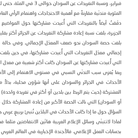
فبراير، ونسبة التغريدات عن 
المئوية متدنّية مقارنةً مع أهمية الاحتجاجات واهتمام الرأي العام 
دقّقتُ أيضاً بالتغريدات التي أُعيدت مشاركتها حول المواضيع 
الجزيرة، بلغت نسبة إعادة مشاركة التغريدات عن الجزائر أكثر بق
التي أُعيدت مشاركتها عن السودان كانت أكثر شعبية من معدل الت
ربما يُعزى سبب التدنّي النسبي في مستوى الاهتمام إلى الأس
الأحداث في الجزائر والسودان على أنها شؤون محلية، بدلاً من 
المشتركة (حيث يتم الربط بين بلدين أو أكثر في تغريدة واحدة) 
أو السودان) التي نالت الحصة الأكبر من إعادة المشاركة خلال
السؤال حول ما إذا كانت الأحداث في البلدَين تُنبئ بربيعٍ عربي ج
بحسابات العمل الإعلامي. فالأجندة الإخبارية في العالم العربي 