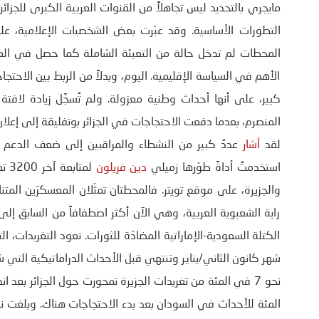
مايجري بالتحديد ليس تجاهلاً من القنوات العربية الكبرى للجزائ
التطورات الأساسية. وقد عبّرت بعض الشخصيات الإعلامية، عل
الأهم في السياسة الإقليمية. اليوم، وبدلاً من الربط بين الاحتجا
كبير، على أنها أحداث وطنية معزولة. ولم تُسجَّل زيادة لاف
المنصرم، بعدما دفعت الاحتجاجات في الجزائر بوتفليقة إلى إعلان
لقد
أشار
عددٌ كبير من النشطاء والمراقبين إلى ضعف الدعم الع
استخدمتُ أداةً طوّرها زميلي
دين فريلون
لمت
والجزيرة، على موقع تويتر. فالمحطتان تمثّلان المعسكرَين المتن
راية الشعبوية العربية، وهي الآن أكثر اصطفافاً من السابق إلى
الكتلة السعودية-الإماراتية المضادّة للثورات. تعود التغريدات
شهر كانون الثاني/يناير وتنتهي قبل الأحداث الدراماتيكية التي شه