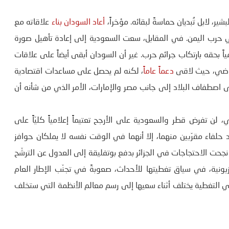
ر، لابل تُبديان حماسةً لبقائه. مؤخراً،
أعاد السودان بناء
علاقاته مع
ي حرب اليمن. في المقابل، سعت السعودية إلى إعادة تأهيل صورة
امياً بحقه بارتكاب جرائم حرب. غير أن السودان أبقى أيضاً على علاقات
لماضي، حيث لاقى
دعماً عاماً
، لكنه لم يحصل على مساعدات اقتصادية
اصطفاف البلاد إلى جانب مصر والإمارات، الأمر الذي من شأنه أن
 لن تفرض قطر والسعودية على الأرجح تعتيماً إعلامياً كليّاً على
حلفاء مقرّبين منهما، إلا أنهما في الوقت نفسه لا يملكان حوافز
نجحت الاحتجاجات في الجزائر بدفع بوتفليقة إلى العدول عن الترشّح
زيونية، في سياق تغطيتها للأحداث، صعوبةً في تجنّب الإطار العام
ا في التغطية يختلف أثناء سعيها إلى رسم معالم الأنظمة التي ستخلف