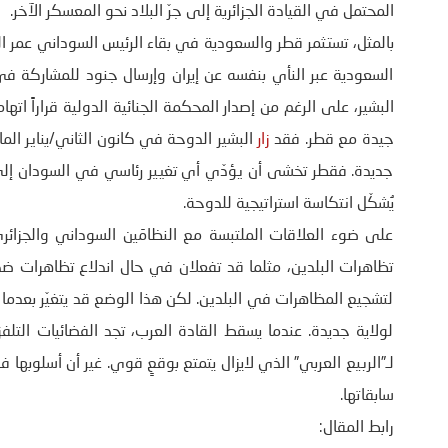
المحتمل في القيادة الجزائرية إلى جرّ البلاد نحو المعسكر الآخر.
بالمثل، تستثمر قطر والسعودية في بقاء الرئيس السوداني عمر البشي
السعودية عبر النأي بنفسه عن إيران وإرسال جنود للمشاركة ف
البشير، على الرغم من إصدار المحكمة الجنائية الدولية قراراً اته
جيدة مع قطر. فقد
زار
البشير الدوحة في كانون الثاني/يناير ا
جديدة. فقطر تخشى أن يؤدّي أي تغيير رئاسي في السودان إلى 
يُشكّل انتكاسة استراتيجية للدوحة.
على ضوء العلاقات الملتبسة مع النظامَين السوداني والجزائري،
تظاهرات البلدين، مثلما قد تفعلان في حال اندلاع تظاهرات ضد 
لتشجيع المظاهرات في البلدين. لكن هذا الوضع قد يتغيّر بعدما 
لولاية جديدة. عندما يسقط القادة العرب، تجد الفضائيات التلف
لـ”الربيع العربي” الذي لايزال يتمتع بوقعٍ قوي. غير أن أسلوبه
سابقاتها.
رابط المقال: