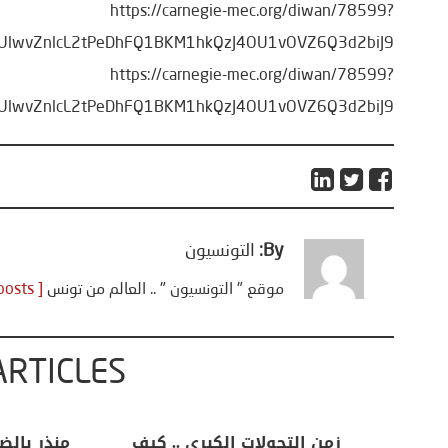
https://carnegie-mec.org/diwan/78599?
sUlwvZnlcL2tPeDhFQ1BKM1hkQzJ4OU1vOVZ6Q3d2biJ9
https://carnegie-mec.org/diwan/78599?
sUlwvZnlcL2tPeDhFQ1BKM1hkQzJ4OU1vOVZ6Q3d2biJ9
By:
التونسيون
موقع " التونسيون " .. العالم من تونس
[ View all posts ]
ARTICLES
اعات
تحليل اخباري/ أمريكا وايران:
زمن التحولات ا