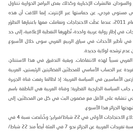
ر والسودان. فالنشرات الإخبارية وكذلك بعض البرامج الحوارية تتناول
ى مستوى فردي، عن حماستها عبر الإنترنت. إنما اللافت أن هذه
المحطات لم تدخل حالة من التعبئة الشاملة كما حصل في العام 2011، عندما غطّت الاحتجاجات وتعاملت معها باعتبارها التطوّر
جات في إطار رواية عربية واحدة، تُظهِرها التغطية الإعلامية، إلى حد
تة في تأطير الأحداث في سياق الربيع العربي سوى خلال الأسبوع
 عدم ترشحه لولاية جديدة.
ربي نسبياً لهذه الانتفاضات. وبغية التدقيق في هذا الاستنتاج،
ابعة آخر 3200 تغريدة عبر الحساب الأساسي للمحطتَين الفضائيتين الرئيستين، العربية
ازعين الأساسيين في السياسة العربية: إذ لطالما رفعت قناة الجزيرة
 جانب السياسة الخارجية القطرية؛ وقناة العربية هي الناطقة باسم
، التي تتشابه على الأقل مع مضمون البث في كل من المحطتَين، إلى
دتها الجزائر هذا الأسبوع.
نحو 7 في المئة من تغريدات الجزيرة تمحورت حول الجزائر بعد اندلاع الاحتجاجات الأولى في 22 شباط/فبراير؛ وخُصِّصت نسبة 4 في
المئة للأحداث في السودان بعد بدء الاحتجاجات هناك. وبلغت نسبة تغريدات العربية عن الجزائر نحو 7 في المئة أيضاً منذ 22 شباط/