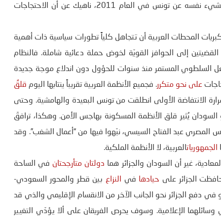
معظم مشاهدي المحطات الفضائية العربية. إنما يمكن قول الشيء نفسه عن تونس في العام 2011، ناهيك عن أن الاحتجاجات
كبريات المحطات العربية أن تتجاهل كلياً تطورات سياسية ذات أهمية
القضيتين إلى الحوافز القويّة لخوض حملة دعائية شاملة. فالنظام
فعل السلطوي المستمر منذ سنوات للحؤول دون اندلاع موجة جديدة
جاجات
على نحو متكرر
. فجميع الأنظمة العربية تقريباً ينتابها اليوم
قلقٌ
رارة الانتفاضة الأولى انطلقت من تونس البعيدة والهامشية. وحتى
و السودان يُثير قلق الأنظمة المسكونة بهاجس الأمن. وهكذا، ترافقَ
يس المصري عبد الفتاح السيسي، نبّهوا فيها من “أعمال الشغب”. وقد
ا
الجمهوريات
العربية، لا الأنظمة الملكية.
معادية، غير أن السودان والجزائر هما
دولتان متأرجحتان
في الساحة
 حافظت الجزائر على
حيادها
في
النزاع
بين قطر والمحور السعودي-
أو في دفع الجزائر نحو الجانب الآخر من الانقسام الإقليمي والذي قد
وسائلهما الإعلامية. وسوف يحرص الفريقان على ألا يؤدّي التغيير