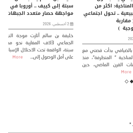
إنسان والعالم؟
التغيرات المناخية: اكثر من
سب
ظاهرة طبيعية .. تحول اجتماعي
مو
وحضاري ( مقاربة
سوسيولوجية )
ضيافي ** المنعطف
تحول السوسيولوجي،
خل
23 يوليو، 2026
 القوة عالميًا، **
ال
تاريخ...
More
سب
كتب: منذر بالضيافي بدأت قصتي مع
عل
التغييرات المناخية ” المتطرفة”، منذ
نهاية ثمانينات القرن الماضي، حين
أطردنا ...
More
ـ
*