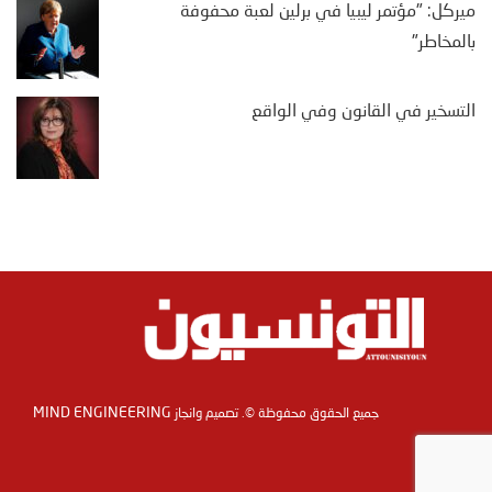
ميركل: "مؤتمر ليبيا في برلين لعبة محفوفة
بالمخاطر"
التسخير في القانون وفي الواقع
MIND ENGINEERING
جميع الحقوق محفوظة ©. تصميم وانجاز