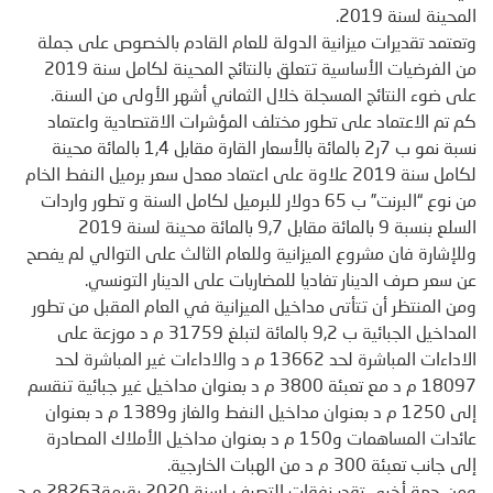
المحينة لسنة 2019.
وتعتمد تقديرات ميزانية الدولة للعام القادم بالخصوص على جملة
من الفرضيات الأساسية تتعلق بالنتائج المحينة لكامل سنة 2019
على ضوء النتائج المسجلة خلال الثماني أشهر الأولى من السنة.
كم تم الاعتماد على تطور مختلف المؤشرات الاقتصادية واعتماد
نسبة نمو ب 7ر2 بالمائة بالأسعار القارة مقابل 1,4 بالمائة محينة
لكامل سنة 2019 علاوة على اعتماد معدل سعر برميل النفط الخام
من نوع “البرنت” ب 65 دولار للبرميل لكامل السنة و تطور واردات
السلع بنسبة 9 بالمائة مقابل 9,7 بالمائة محينة لسنة 2019
وللإشارة فان مشروع الميزانية وللعام الثالث على التوالي لم يفصح
عن سعر صرف الدينار تفاديا للمضاربات على الدينار التونسي.
ومن المنتظر أن تتأتى مداخيل الميزانية في العام المقبل من تطور
المداخيل الجبائية ب 9,2 بالمائة لتبلغ 31759 م د موزعة على
الاداءات المباشرة لحد 13662 م د والاداءات غير المباشرة لحد
18097 م د مع تعبئة 3800 م د بعنوان مداخيل غير جبائية تنقسم
إلى 1250 م د بعنوان مداخيل النفط والغاز و1389 م د بعنوان
عائدات المساهمات و150 م د بعنوان مداخيل الأملاك المصادرة
إلى جانب تعبئة 300 م د من الهبات الخارجية.