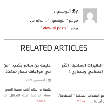
By:
التونسيون
موقع " التونسيون " .. العالم من
تونس
[ View all posts ]
RELATED ARTICLES
منذر بالضيافي يكتب حول: التغيرات المناخية: اكثر
من ظاهرة طبيعية .. تحول اجتماعي وحضاري (
مقاربة سوسيولوجية )
23 يوليو، 2026
كتب: منذر بالضيافي بدأت قصتي مع التغييرات المناخية ” المتطرفة”،
منذ نهاية ثمانينات القرن الماضي، حين أطردنا ...
More