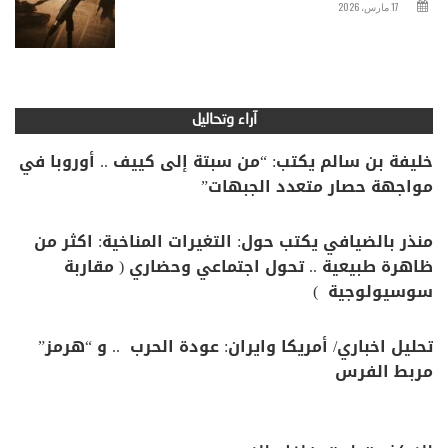
17 مارس، 2026
آراء وتحاليل
خليفة بن سالم يكتب: “من سبتة إلى كييف .. أوروبا في
مواجهة حصار متعدد الجبهات”
منذر بالضيافي يكتب حول: التغيرات المناخية: اكثر من
ظاهرة طبيعية .. تحول اجتماعي وحضاري ( مقاربة
سوسيولوجية )
تحليل اخباري/ أمريكا وايران: عودة الحرب .. و “هرمز”
مربط الفرس