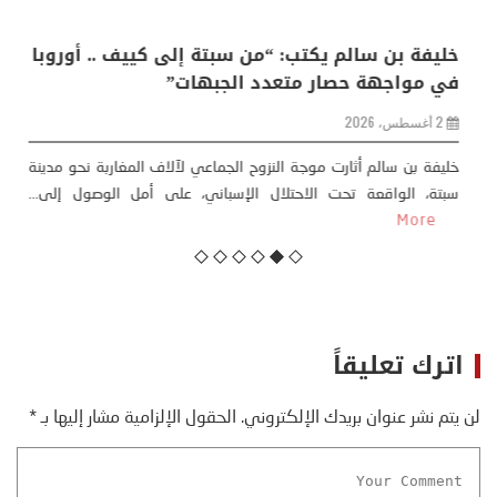
منذر بالضيافي يكتب حول: التغيرات المناخية: اكثر
من ظاهرة طبيعية .. تحول اجتماعي وحضاري (
مقاربة سوسيولوجية )
23 يوليو، 2026
كتب: منذر بالضيافي بدأت قصتي مع التغييرات المناخية ” المتطرفة”،
منذ نهاية ثمانينات القرن الماضي، حين أطردنا ...
More
اترك تعليقاً
لن يتم نشر عنوان بريدك الإلكتروني.
الحقول الإلزامية مشار إليها بـ
*