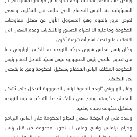
ورفض ذات المصدر امكانية تراجع الحركة عن موقفها مشيرا الى أن
المسؤولية عند الياس الفخفاخ الذي خالف نص التكليف وسعى
لفرض مرور بالقوة وهو المسؤول الأول عن تعطل مفاوضات
الحكومة وما عليه الا احترام الدستور والانتخابات وعدم السعي الى
الانقلاب عليها تحت اسم أية شرعية أخرى.
وكان رئيس مجلس شورى حركة النهضة عبد الكريم الهاروني دعا
في تصريح اعلامي رئيس الجمهورية قيس سعيّد للتدخل لاقناع رئيس
الحكومة المكلف الياس الفخفاخ بتشكيل الحكومة وفق ما يقتضي
نص التكليف.
وقال الهاروني “اوجه الدعوة لرئيس الجمهورية للتدخل حتى يُشكل
الفخفاخ حكومته وينجح في ذلك”، مُجددا التذكير بدعوة النهضة
بتشكيل حكومة وحدة وطنية.
وشدد على ان النهضة تسعى لانجاح الحكومة على أساس البرنامج
وحزام برلماني واسع وعلى ان تكون مدعومة من قبل رئيس