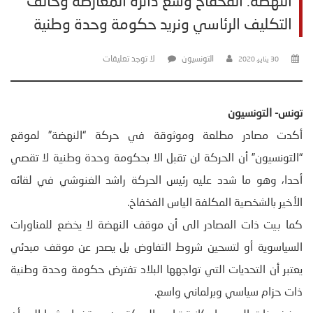
النهضة: الفخفاخ وسع دائرة المعارضة وخالف
التكليف الرئاسي ونريد حكومة وحدة وطنية
التونسيون
لا توجد تعليقات
30 يناير، 2020
تونس- التونسيون
أكدت مصادر مطلعة وموثوقة في حركة “النهضة” لموقع
“التونسيون” أن الحركة لن تقبل الا بحكومة وحدة وطنية لا تقصي
أحدا، وهو ما شدد عليه رئيس الحركة راشد الغنوشي في لقائه
الأخير بالشخصية المكلفة الياس الفخفاخ.
كما بيت ذات المصادر الى أن موقف النهضة لا يخضع للمناورات
السياسوية أو لتسحين شروط التفاوض بل يصدر عن موقف مبدئي
يعتبر أن التحديات التي تواجهها البلاد تفترض حكومة وحدة وطنية
ذات حزام سياسي وبرلماني واسع.