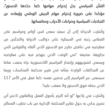
الشأن السياسي بدل إحترام مهامها كما حدّدها الدستور”،
مؤكدا على ضرورة إحترام مهام الجيش الوطني وإبعاده عن
التجاذبات السياسية وصراعات الأحزاب ومنافساتها.
وأشارت الحركة إلى أنّ سعيّد سعى لسن أوامر ومراسيم على
المقاس رغبة في السيطرة على دواليب الدولة والتخلّص من
معارضيه في تناقض صارخ مع الدستور الذي ألغاه والقوانين التي
تجاوزها، مضيفة “في الوقت الذي يتهجّم فيه على معارضيه
ويسعى لتشويههم وإصدار المراسيم اللادستورية نراه يصمت تماما
عن المخالفات الواردة بشأنه في تقرير محكمة المحاسبات وربما
سيسعى عبر المراسيم إلى تحصين نفسه كما فعل في الأمر 117
الذي جعله فوق الدستور ولا معقب عليه”.
وأشارت في بلاغها “لو أنه التزم بأصول العمل وبالقانون لاعتبر أي
تصريح يدلي به حول تقارير المحكمة الإدارية من باب تضارب المصالح