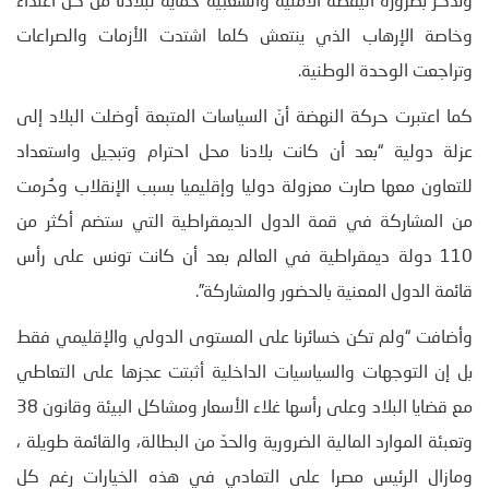
وتذكر بضرورة اليقظة الأمنية والشعبية حماية لبلادنا من كل اعتداء
وخاصة الإرهاب الذي ينتعش كلما اشتدت الأزمات والصراعات
وتراجعت الوحدة الوطنية.
كما اعتبرت حركة النهضة أنّ السياسات المتبعة أوضلت البلاد إلى
عزلة دولية “بعد أن كانت بلادنا محل احترام وتبجيل واستعداد
للتعاون معها صارت معزولة دوليا وإقليميا بسبب الإنقلاب وحُرمت
من المشاركة في قمة الدول الديمقراطية التي ستضم أكثر من
110 دولة ديمقراطية في العالم بعد أن كانت تونس على رأس
قائمة الدول المعنية بالحضور والمشاركة”.
وأضافت “ولم تكن خسائرنا على المستوى الدولي والإقليمي فقط
بل إن التوجهات والسياسيات الداخلية أثبتت عجزها على التعاطي
مع قضايا البلاد وعلى رأسها غلاء الأسعار ومشاكل البيئة وقانون 38
وتعبئة الموارد المالية الضرورية والحدّ من البطالة، والقائمة طويلة ،
ومازال الرئيس مصرا على التمادي في هذه الخيارات رغم كل