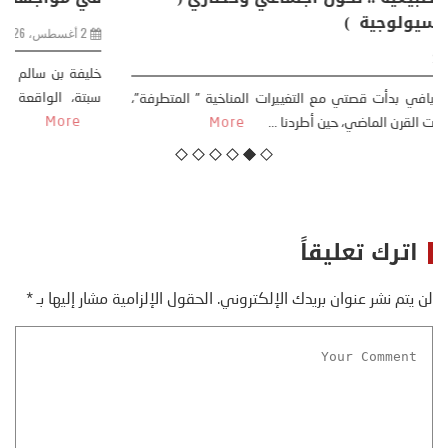
مقاربة سوسيولوجية )
23 يوليو، 2026
كتب: منذر بالضيافي بدأت قصتي مع التغييرات المناخية ” المتطرفة”،
منذ نهاية ثمانينات القرن الماضي، حين أطردنا ...
More
اترك تعليقاً
لن يتم نشر عنوان بريدك الإلكتروني.
الحقول الإلزامية مشار إليها بـ
*