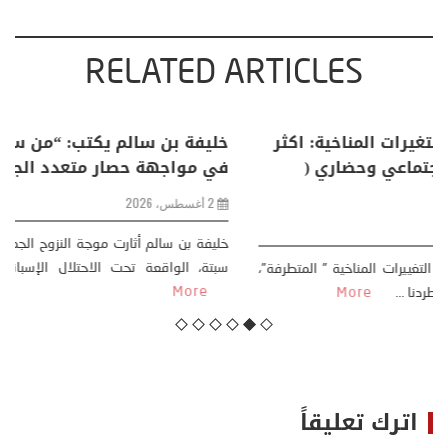
RELATED ARTICLES
منذر بالضيافي يكتب حول: التغيرات المناخية: اكثر
من ظاهرة طبيعية .. تحول اجتماعي وحضاري (
مقاربة سوسيولوجية )
23 يوليو، 2026
كتب: منذر بالضيافي بدأت قصتي مع التغييرات المناخية ” المتطرفة”،
منذ نهاية ثمانينات القرن الماضي، حين أطردنا ...
More
اترك تعليقاً