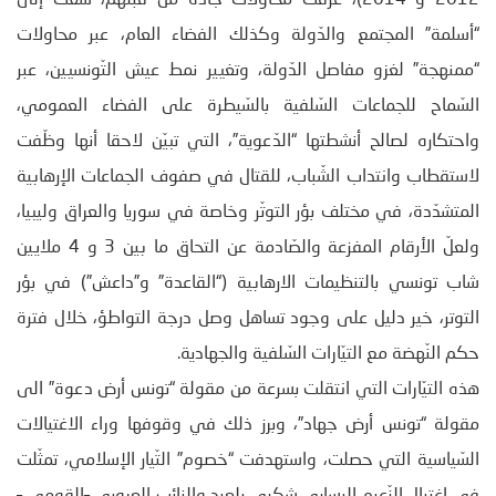
“أسلمة” المجتمع والدّولة وكذلك الفضاء العام، عبر محاولات
“ممنهجة” لغزو مفاصل الدّولة، وتغيير نمط عيش التّونسيين، عبر
السّماح للجماعات السّلفية بالسّيطرة على الفضاء العمومي،
واحتكاره لصالح أنشطتها “الدّعوية”، التي تبيّن لاحقا أنها وظّفت
لاستقطاب وانتداب الشّباب، للقتال في صفوف الجماعات الإرهابية
المتشدّدة، في مختلف بؤر التوتّر وخاصة في سوريا والعراق وليبيا،
ولعلّ الأرقام المفزعة والصّادمة عن التحاق ما بين 3 و 4 ملايين
شاب تونسي بالتنظيمات الارهابية (“القاعدة” و”داعش”) في بؤر
التوتر، خير دليل على وجود تساهل وصل درجة التواطؤ، خلال فترة
حكم النّهضة مع التيّارات السّلفية والجهادية.
هذه التيّارات التي انتقلت بسرعة من مقولة “تونس أرض دعوة” الى
مقولة “تونس أرض جهاد”، وبرز ذلك في وقوفها وراء الاغتيالات
السّياسية التي حصلت، واستهدفت “خصوم” التّيار الإسلامي، تمثّلت
في اغتيال الزّعيم اليساري شكري بلعيد والنائب العروبي –القومي –