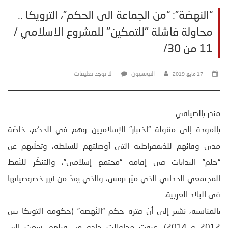
“النهضة”: “من الجماعة الى الحكم”، الترويكا ..
محاولة فاشلة "للتمكين" للمشروع الاسلامي /
11 من 30/
التونسيون
لا توجد تعليقات
17 مايو، 2019
منذر بالضيافي
بالعودة إلى مقولة “اختبار” الإسلاميين وهم في الحكم، خاصّة
مدى وفائهم للدّيمقراطية التي أوصلتهم للسلطة، وتخلّيهم عن
“حلم” البدايات في إقامة “مجتمع إسلامي”، والتنكّر للنّمط
المجتمعي الحداثي الذي ميّز تونس، والذي يعدّ من أبرز خصوصياتها
في البلاد العربية.
بالمناسبة، نشير إلى أنّ فترة حكم “النّهضة” )حكومة التويكا بين
2012 و 2014)، عرفت محاولات جادة من قبلهم، سعت إلى