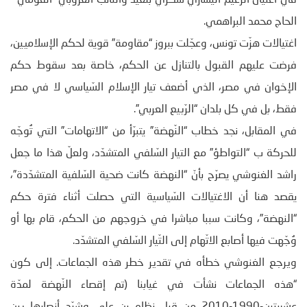
الحاج محمد البراهمي.
اغتيالات هزّت تونس، وعجّلت ببروز “مقاومة” قوية لحكم الإسلاميين،
فرضت عليهم القبول بالتنازل عن الحكم، خاصة بعد سقوط حكم
الإخوان في مصر، الذي أضعف تيار الإسلام السّياسي لا في مصر
فقط، بل في كل بلدان “الرّبيع العربي”.
في المقابل، نجد خطاب “النّهضة” يتبرّأ من “الاتهامات” التي تُوجّه
للحركة ب “التواطؤ” مع التيار السّلفي المتشدّد، ولعلّ هذا ما جعل
راشد الغنوشي يصرّح بأنّ “النهضة كانت ضحية السّلفية المتشدّدة”،
يقصد هنا أن الاغتيالات السّياسية التي حصلت أثناء فترة حكم
“النهضة”، وكانت سببا مباشرا في خروجهم من الحكم، قام بها أو
وُجّهت فيها أصابع الاتّهام إلى التّيار السّلفي المتشدّد.
ويرجع الغنوشي خطأه في تقدير خطر هذه الجماعات. إلى كون
“هذه الجماعات نشأت في غيابنا (تم إقصاء النّهضة لمدّة
عشريتين-1990-2010 من قبل نظام بن علي وشرّد أنصارها بين