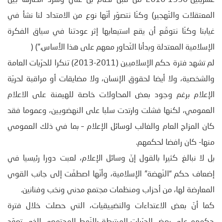
المعتقلات والتّهجير) وكنّا نتصوّر أنّها نوع من الامتداد لنا نشأ في
غيابنا وكنّا نتوقّع أن يقع استيعابها إثر عودتنا في سياق الفكرة
الإسلامية المعتدلة وبدأنا التّحاور معهم على هذا الأساس.”) (
لم تشهد فترة حكم الإسلاميين (2011-2013) تنكرا للحرّيات العامة
والشخصية، ولا أيضا لحقوق الإنسان، ولا مضايقات أو مراقبة لحريّة
الإعلام برغم وجود بعض المحاولات خاصة للهيمنة على الاعلام
العمومي، لكنها فشلت وارتدت سلبا على النهضويين، وعموما فقد
كان المزاج العام والغالب لوسائل الإعلام – بما في ذلك العمومي
منها- كان رافضا لحكمهم.
بل لا نبالغ كثيرا بالقول إنّ وسائل الإعلام، لعبت دورا رئيسيا في
إضعاف حكم “النّهضة” الإسلامية، وأنّها اصطفّت إلى جانب القوي
المعارضة لها، من أحزاب ومنظمات مجتمع مدني ونخب وفنانين.
كما أنّ بعض الاعتداءات والتضييقيات، التي حصلت خلال فترة
حكمهم على بعض الحرّيات المرتبطة بالنّمط المجتمعي الذي تعوّد