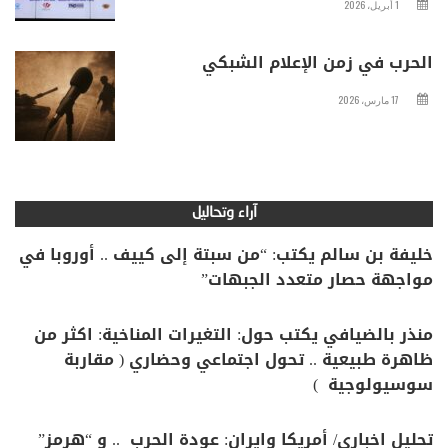
1 أبريل، 2026
الحرب في زمن الإعلام الشبكي
17 مارس، 2026
آراء وتحاليل
خليفة بن سالم يكتب: “من سبتة إلى كييف .. أوروبا في
مواجهة حصار متعدد الجبهات”
منذر بالضيافي يكتب حول: التغيرات المناخية: اكثر من
ظاهرة طبيعية .. تحول اجتماعي وحضاري ( مقاربة
سوسيولوجية )
تحليل اخباري/ أمريكا وايران: عودة الحرب .. و “هرمز”