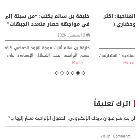
منذر بالضيافي يكتب حول: التغيرات المناخية: اكثر
من ظاهرة طبيعية .. تحول اجتماعي وحضاري (
مقاربة سوسيولوجية )
23 يوليو، 2026
كتب: منذر بالضيافي بدأت قصتي مع التغييرات المناخية ” المتطرفة”،
منذ نهاية ثمانينات القرن الماضي، حين أطردنا ...
More
اترك تعليقاً
لن يتم نشر عنوان بريدك الإلكتروني.
الحقول الإلزامية مشار إليها بـ
*