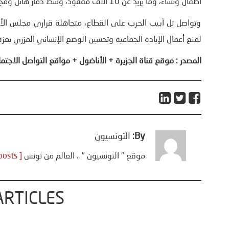
أطفال ونساء، وما يزيد عن 10 آلاف مفقود، وسط دمار هائل ومجاعة قاتلة.
وتواصل تل أبيب الحرب على القطاع، متجاهلة قراري مجلس الأمن 
لمنع أعمال الإبادة الجماعية وتحسين الوضع الإنساني المزري بغزة
المصدر
:
موقع قناة الجزيرة + الأناضول
+
مواقع التواصل الاجتم
By:
التونسيون
موقع " التونسيون " .. العالم من تونس
[ View all posts ]
ARTICLES