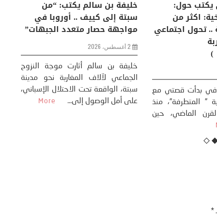
لكبرى .. كيف
منذر بالضيافي يكتب حول:
خل
إنسان والعالم؟
التغيرات المناخية: اكثر من
سب
ظاهرة طبيعية .. تحول اجتماعي
مو
وحضاري ( مقاربة
سوسيولوجية )
ضيافي ** المنعطف
تحول السوسيولوجي،
خل
23 يوليو، 2026
 القوة عالميًا، **
ال
تاريخ...
More
سب
كتب: منذر بالضيافي بدأت قصتي مع
عل
التغييرات المناخية ” المتطرفة”، منذ
نهاية ثمانينات القرن الماضي، حين
أطردنا ...
More
ـ
*