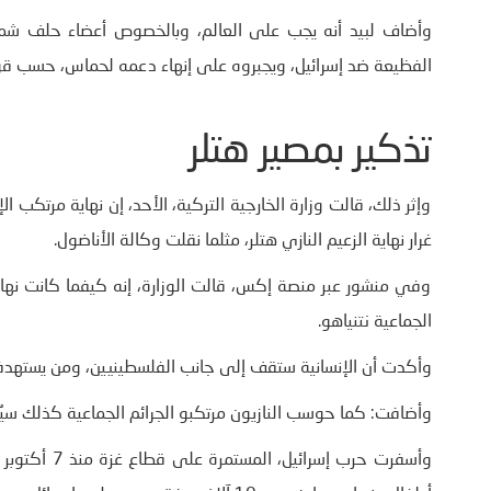
وأضاف لبيد أنه يجب على العالم، وبالخصوص أعضاء حلف شمال 
الفظيعة ضد إسرائيل، ويجبروه على إنهاء دعمه لحماس، حسب قو
تذكير بمصير هتلر
وإثر ذلك، قالت وزارة الخارجية التركية، الأحد، إن نهاية مرتكب ال
غرار نهاية الزعيم النازي هتلر، مثلما نقلت وكالة الأناضول.
وفي منشور عبر منصة إكس، قالت الوزارة، إنه كيفما كانت نهاية
الجماعية نتنياهو.
وأكدت أن الإنسانية ستقف إلى جانب الفلسطينيين، ومن يستهدف
وأضافت: كما حوسب النازيون مرتكبو الجرائم الجماعية كذلك سيُ