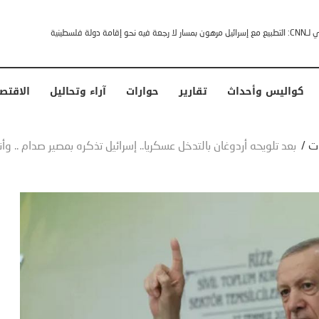
خشى ترامب” .. ردا على انتقادات وجهها له الرئيس الأمريكي
كواليس وأحداث
تقارير
حوارات
آراء وتحاليل
الاقتص
ات
/
بعد تلويحه أردوغان بالتدخل عسكريا.. إسرائيل تذكره بمصير صدام .. وأن