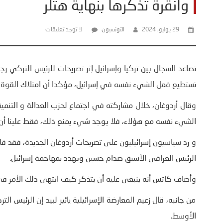
وأنقرة تذكرها بنهاية هتلر
29 يوليو، 2024
التونسيون
لا توجد تعليقات
تصاعد السجال بين تركيا وإسرائيل إثر تصريحات للرئيس التركي ر
تستطيع فعل الشيء نفسه في إسرائيل، مؤكدا أن امتلاك القوة ك
وقال أردوغان، خلال مشاركته في اجتماع لحزب العدالة و التنمية بو
الشيء نفسه مع هؤلاء، فلا يوجد شيء يمنع ذلك، فقط علينا أن
و رد سياسيون إسرائيليون على تصريحات أردوغان الجديدة، فقد قا
الرئيس العراقي الأسبق صدام حسين ويهدد بمهاجمة إسرائيل.
وأضاف كاتس أنه ينبغي عليه أن يتذكر كيف انتهى ذلك الأمر في
من جانبه، قال زعيم المعارضة الإسرائيلية يائير لبيد إن الرئيس
الأوسط.