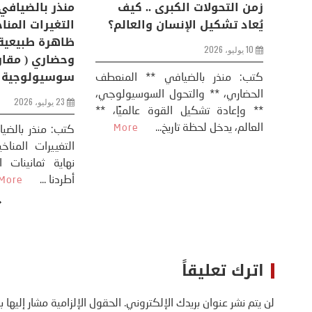
اعات
تحليل اخباري/ أمريكا وايران:
زمن التحولات ا
من
عودة الحرب .. و “هرمز” مربط
يُعاد تشكيل ال
الفرس
10 يوليو، 2026
8 يوليو، 2026
كتب: منذر بال
الحضاري، ** وال
عيد،
تحليل – منذر بالضيافي عاد الرئيس
** وإعادة تشكيل
طلسي
الأمريكي دونالد ترامب إلى قصف
العالم، يدخل لحظة 
أسره،
ايران، وذلك ردا على ما اعتبره الرئيس
دونالد ترامب، ...
More
اترك تعليقاً
لن يتم نشر عنوان بريدك الإلكتروني.
الحقول الإلزامية مشار إليها ب