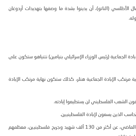
الأطلسي (الناتو)، أن يدينوا بشدة ما وصفها بتهديدات أردوغان
له.
إبادة الجماعية (رئيس الوزراء الإسرائيلي بنيامين) نتنياهو ستكون على
 مرتكب الإبادة الجماعية هتلر، كذلك ستكون نهاية مرتكب الإبادة
ون الشعب الفلسطيني لن يستطيعوا إبادته.
حاسب الذين يسعون لإبادة الفلسطينيين.
وأسفرت حرب إسرائيل، المستمرة على قطاع غزة منذ 7 أكتوبر الماضي، عن أكثر من 130 ألف شهيد وجريح فلسطينيين، معظمهم