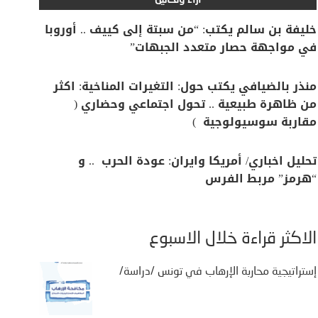
آراء وتحاليل
خليفة بن سالم يكتب: “من سبتة إلى كييف .. أوروبا
في مواجهة حصار متعدد الجبهات”
منذر بالضيافي يكتب حول: التغيرات المناخية: اكثر
من ظاهرة طبيعية .. تحول اجتماعي وحضاري (
مقاربة سوسيولوجية )
تحليل اخباري/ أمريكا وايران: عودة الحرب .. و
“هرمز” مربط الفرس
الأكثر قراءة خلال الأسبوع
إستراتيجية محاربة الإرهاب في تونس /دراسة/