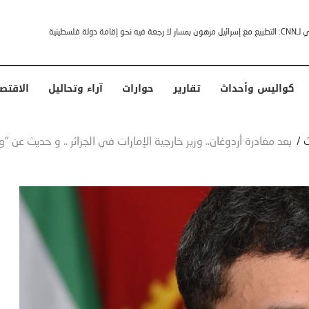
خشى ترامب” .. ردا على انتقادات وجهها له الرئيس الأمريكي
كواليس وأحداث
تقارير
حوارات
آراء وتحاليل
الاقتص
/
بعد مغادرة أردوغان.. وزير خارجية الإمارات في الجزائر .. و حديث عن "و