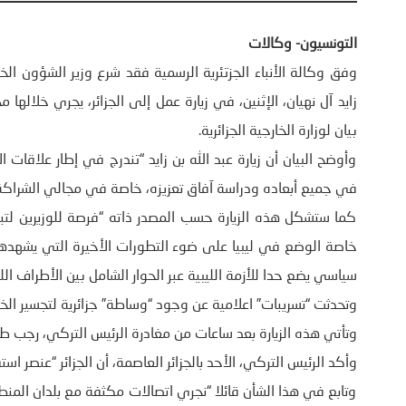
التونسيون- وكالات
وفق وكالة الأنباء الجزتئرية الرسمية فقد شرع وزير الشؤون الخا
زايد آل نهيان، الإثنين، في زيارة عمل إلى الجزائر، يجري خلاله
بيان لوزارة الخارجية الجزائرية.
وأوضح البيان أن زيارة عبد الله بن زايد “تندرج في إطار علاقات 
في جميع أبعاده ودراسة آفاق تعزيزه، خاصة في مجالي الشراكة و
كما ستشكل هذه الزيارة حسب المصدر ذاته “فرصة للوزيرين لتبا
خاصة الوضع في ليبيا على ضوء التطورات الأخيرة التي يشهدها هذ
سياسي يضع حدا للأزمة الليبية عبر الحوار الشامل بين الأطراف الل
وتحدثت “تسريبات” اعلامية عن وجود “وساطة” جزائرية لتجسير الخ
وتأتي هذه الزيارة بعد ساعات من مغادرة الرئيس التركي، رجب طيب 
وأكد الرئيس التركي، الأحد بالجزائر العاصمة، أن الجزائر “عنصر اس
وتابع في هذا الشأن قائلا “نجري اتصالات مكثفة مع بلدان المنط