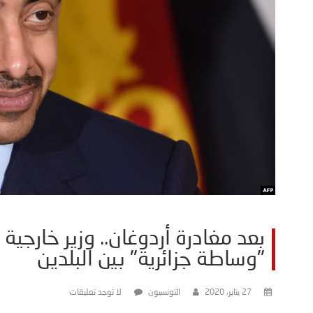
بعد مغادرة أردوغان.. وزير خارجية 
"وساطة جزائرية" بين البلدين
27 يناير، 2020
التونسيون
لا توجد تعليقات