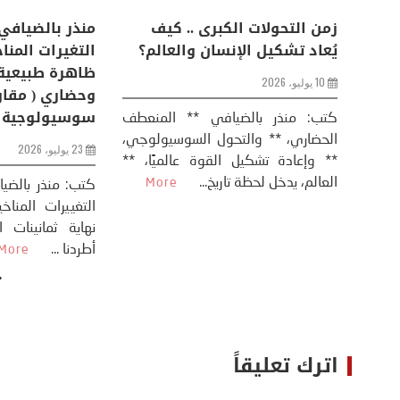
اعات
تحليل اخباري/ أمريكا وايران:
زمن التحولات ا
من
عودة الحرب .. و “هرمز” مربط
يُعاد تشكيل ال
الفرس
10 يوليو، 2026
8 يوليو، 2026
كتب: منذر بال
الحضاري، ** وال
عيد،
تحليل – منذر بالضيافي عاد الرئيس
** وإعادة تشكيل
طلسي
الأمريكي دونالد ترامب إلى قصف
العالم، يدخل لحظة 
أسره،
ايران، وذلك ردا على ما اعتبره الرئيس
دونالد ترامب، ...
More
اترك تعليقاً