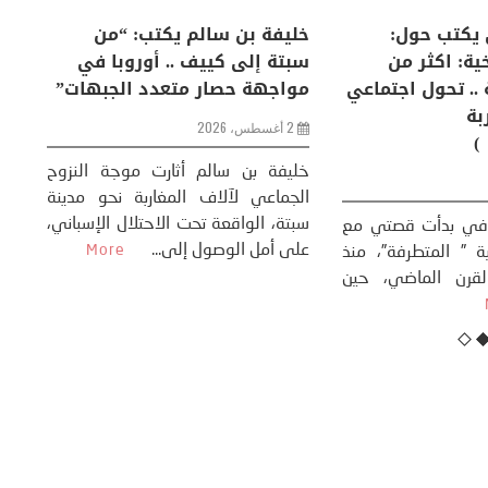
لكبرى .. كيف
منذر بالضيافي يكتب حول:
خل
إنسان والعالم؟
التغيرات المناخية: اكثر من
سب
ظاهرة طبيعية .. تحول اجتماعي
مو
وحضاري ( مقاربة
سوسيولوجية )
ضيافي ** المنعطف
تحول السوسيولوجي،
خل
23 يوليو، 2026
 القوة عالميًا، **
ال
تاريخ...
More
سب
كتب: منذر بالضيافي بدأت قصتي مع
عل
التغييرات المناخية ” المتطرفة”، منذ
نهاية ثمانينات القرن الماضي، حين
أطردنا ...
More