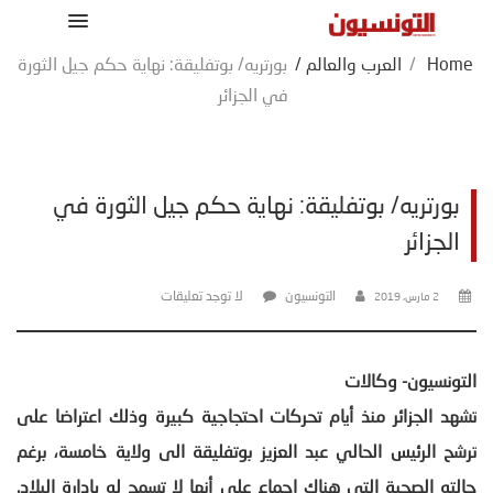
Home
/
العرب والعالم
/
بورتريه/ بوتفليقة: نهاية حكم جيل الثورة
في الجزائر
بورتريه/ بوتفليقة: نهاية حكم جيل الثورة في
الجزائر
التونسيون
لا توجد تعليقات
2 مارس، 2019
التونسيون- وكالات
تشهد الجزائر منذ أيام تحركات احتجاجية كبيرة وذلك اعتراضا على
ترشح الرئيس الحالي عبد العزيز بوتفليقة الى ولاية خامسة، برغم
حالته الصحية التي هناك اجماع على أنها لا تسمح له بإدارة البلاد.