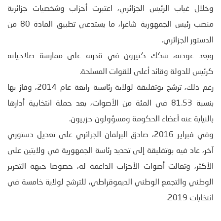
وخلال غياب الرئيس الجزائري، اعتبرت أحزاب وشخصيات جزائرية
منصب رئيس الجمهورية شاغرا، ما يستدعي تطبيق المادة 80 من
الدستور الجزائري.
وبعد عودته، شكك كثيرون في قدرته على ممارسة صلاحياته
كرئيس للدولة وقائد أعلى للقوات المسلحة.
رغم ذلك، ترشح بوتفليقة لولاية رئاسية رابعة عام 2014، وفاز بها
بنسبة 81.53 في المئة من الأصوات، بعد حملة انتخابية أدارها
بالنيابة عنه أعضاء الحكومة ومسؤولون حزبيون.
وفي فبراير 2016، صادق البرلمان الجزائري على تعديل دستوري
آخر، عاد فيه بوتفليقة إلى تحديد رئاسة الجمهورية في ولايتين على
الأكثر، وتعالت أصوات الأحزاب الداعمة له، خصوصا جبهة التحرير
الوطني والتجمع الوطني الديموقراطي، للترشح لولاية خامسة في
انتخابات 2019.