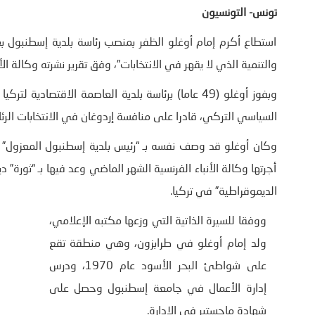
تونس- التونسيون
استطاع أكرم إمام أوغلو الظفر بمنصب رئاسة بلدية إسطنبول 
والتنمية الذي لا يقهر في الانتخابات”، وفق تقرير نشرته وكالة الأن
السياسي التركي، قادرا على منافسة إردوغان في الانتخابات الرئاسية 
وكان أوغلو قد وصف نفسه بـ “رئيس بلدية إسطنبول المعزول” بع
أجرتها وكالة الأنباء الفرنسية الشهر الماضي وعد فيها بـ “ثورة
الديموقراطية” في تركيا.
ووفقا للسيرة الذاتية التي وزعها مكتبه الإعلامي،
ولد إمام أوغلو في طرابزون، وهي منطقة تقع
على شواطئ البحر الأسود عام 1970، ودرس
إدارة الأعمال في جامعة إسطنبول وحصل على
شهادة ماجستير في الإدارة.