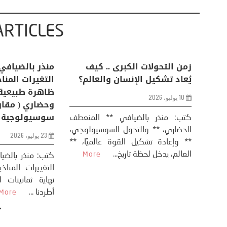
ARTICLES
اعات
تحليل اخباري/ أمريكا وايران:
زمن التحولات ا
من
عودة الحرب .. و “هرمز” مربط
يُعاد تشكيل ال
الفرس
10 يوليو، 2026
8 يوليو، 2026
كتب: منذر بال
الحضاري، ** وال
عيد،
تحليل – منذر بالضيافي عاد الرئيس
** وإعادة تشكيل
طلسي
الأمريكي دونالد ترامب إلى قصف
العالم، يدخل لحظة 
أسره،
ايران، وذلك ردا على ما اعتبره الرئيس
دونالد ترامب، ...
More