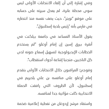
وفي إشارة إلى أن إلغاء الانتخابات الأولى ليس
سوى محطة عابرة، لم يعدل سيرته على حسابه
على موقع “تويتر”، حيث يصف نفسه منذ انتصاره
في مارس بأنه “رئيس بلدية إسطنبول”.
يقول الأستاذ المساعد في جامعة بيلكنت في
أنقرة بيرق إسين إن إمام أوغلو “لم يستخدم
الخطابات الإيديولوجية لتسهيل إسماع صوته لدى
كل الناخبين، متجنبا إشاعة أجواء استقطاب”.
وفوجئ المراقبون خلال الانتخابات الأولى بتقدم
إمام أوغلو على منافسه بن علي يلديريم في
إسطنبول، لأن الظروف التي رافقت الحملة
الانتخابية كانت مؤاتية جدا لمنافسه.
واستفاد مرشح إردوغان من تغطية إعلامية ضخمة