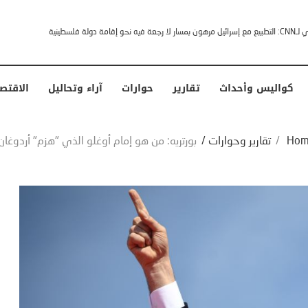
خشى ترامب” .. ردا على انتقادات وجهها له الرئيس الأمريكي
كواليس وأحداث
تقارير
حوارات
آراء وتحاليل
الاقتص
Hom
/
تقارير وحوارات
/
بورتريه: من هو إمام أوغلو الذي "هزم" أردوغان