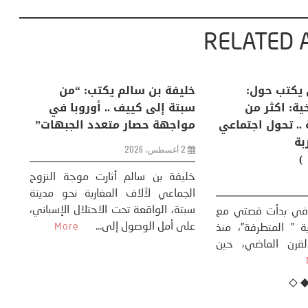
RELATED 
لكبرى .. كيف
منذر بالضيافي يكتب حول:
خل
إنسان والعالم؟
التغيرات المناخية: اكثر من
سب
ظاهرة طبيعية .. تحول اجتماعي
مو
وحضاري ( مقاربة
سوسيولوجية )
ضيافي ** المنعطف
تحول السوسيولوجي،
خل
23 يوليو، 2026
 القوة عالميًا، **
ال
تاريخ...
More
سب
كتب: منذر بالضيافي بدأت قصتي مع
عل
التغييرات المناخية ” المتطرفة”، منذ
نهاية ثمانينات القرن الماضي، حين
أطردنا ...
More