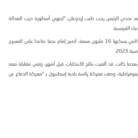
بعد تحدي الرئيس رجب طيب إردوغان، “لينهي أسطورة حزب العدالة
باء الفرنسية.
وبفوز أوغلو (49 عاما) برئاسة بلدية العاصمة الاقتصادية لتركيا التي يسكنها 16 مليون نسمة، أصبح إمام نجما صاعدا على المسرح
2023.
دما كانت قد ألغيت نتائج الانتخابات قبل أشهر، وفي مقابلة معه
” ديموقراطية، وصف معركة رئاسة بلدية إسطنبول بـ “معركة الدفاع عن