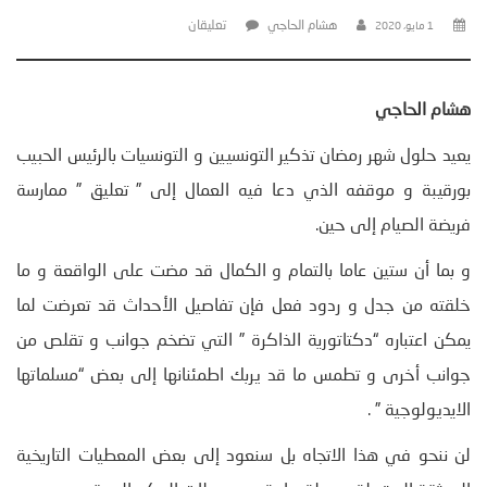
هشام الحاجي
تعليقان
1 مايو، 2020
هشام الحاجي
يعيد حلول شهر رمضان تذكير التونسيين و التونسيات بالرئيس الحبيب
بورقيبة و موقفه الذي دعا فيه العمال إلى ” تعليق ” ممارسة
فريضة الصيام إلى حين.
و بما أن ستين عاما بالتمام و الكمال قد مضت على الواقعة و ما
خلقته من جدل و ردود فعل فإن تفاصيل الأحداث قد تعرضت لما
يمكن اعتباره “دكتاتورية الذاكرة ” التي تضخم جوانب و تقلص من
جوانب أخرى و تطمس ما قد يربك اطمئنانها إلى بعض “مسلماتها
الايديولوجية ” .
لن ننحو في هذا الاتجاه بل سنعود إلى بعض المعطيات التاريخية