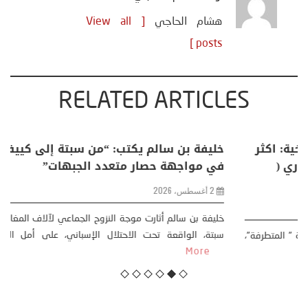
هشام الحاجي
[ View all
posts ]
RELATED ARTICLES
منذر بالضيافي يكتب حول: التغيرات المناخية: اكثر
من ظاهرة طبيعية .. تحول اجتماعي وحضاري (
مقاربة سوسيولوجية )
23 يوليو، 2026
كتب: منذر بالضيافي بدأت قصتي مع التغييرات المناخية ” المتطرفة”،
منذ نهاية ثمانينات القرن الماضي، حين أطردنا ...
More