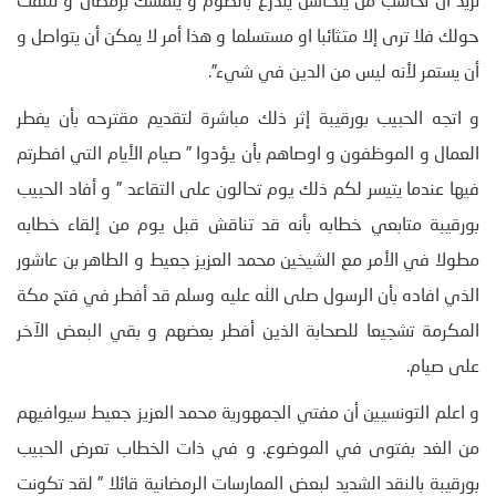
تريد أن تحاسب من يتكاسل يتذرع بالصوم و يتمسك برمضان و تلتفت
حولك فلا ترى إلا متثائبا او مستسلما و هذا أمر لا يمكن أن يتواصل و
أن يستمر لأنه ليس من الدين في شيء”.
و اتجه الحبيب بورقيبة إثر ذلك مباشرة لتقديم مقترحه بأن يفطر
العمال و الموظفون و اوصاهم بأن يؤدوا ” صيام الأيام التي افطرتم
فيها عندما يتيسر لكم ذلك يوم تحالون على التقاعد ” و أفاد الحبيب
بورقيبة متابعي خطابه بأنه قد تناقش قبل يوم من إلقاء خطابه
مطولا في الأمر مع الشيخين محمد العزيز جعيط و الطاهر بن عاشور
الذي افاده بأن الرسول صلى الله عليه وسلم قد أفطر في فتح مكة
المكرمة تشجيعا للصحابة الذين أفطر بعضهم و بقي البعض الآخر
على صيام.
و اعلم التونسيين أن مفتي الجمهورية محمد العزيز جعيط سيوافيهم
من الغد بفتوى في الموضوع. و في ذات الخطاب تعرض الحبيب
بورقيبة بالنقد الشديد لبعض الممارسات الرمضانية قائلا ” لقد تكونت