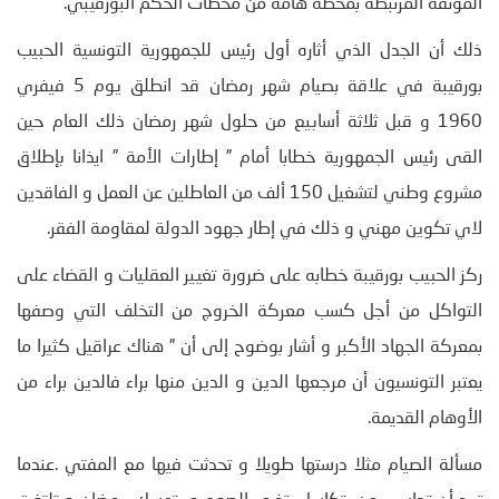
الموثقة المرتبطة بمحطة هامة من محطات الحكم البورقيبي.
ذلك أن الجدل الذي أثاره أول رئيس للجمهورية التونسية الحبيب
بورقيبة في علاقة بصيام شهر رمضان قد انطلق يوم 5 فيفري
1960 و قبل ثلاثة أسابيع من حلول شهر رمضان ذلك العام حين
القى رئيس الجمهورية خطابا أمام ” إطارات الأمة ” ايذانا بإطلاق
مشروع وطني لتشغيل 150 ألف من العاطلين عن العمل و الفاقدين
لاي تكوين مهني و ذلك في إطار جهود الدولة لمقاومة الفقر.
ركز الحبيب بورقيبة خطابه على ضرورة تغيير العقليات و القضاء على
التواكل من أجل كسب معركة الخروج من التخلف التي وصفها
بمعركة الجهاد الأكبر و أشار بوضوح إلى أن ” هناك عراقيل كثيرا ما
يعتبر التونسيون أن مرجعها الدين و الدين منها براء فالدين براء من
الأوهام القديمة.
مسألة الصيام مثلا درستها طويلا و تحدثت فيها مع المفتي .عندما