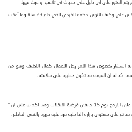
م يتم العثور على اي دليل على حدوث أي تلاعب أو عبث فيها.
واشار الى ان تسجيلات اللحظات الاخيرة تظهر كيف انهارت سلطة بن علي وكيف انتهى حكمه الفردي الذي دام 23 سنة وما أعقب
نه استشار بخصوص هذا الامر رجل الاعمال كمال اللطيف وهو من
 فقد اكد له ان العودة قد تكون خطيرة على سلامته .
طرح قريرة خلال الاتصال الهاتفي الذي جمعه مع بن علي وهو على الارجح يوم 15 جانفي فرضية الانقلاب وهنا اكد بن علي ان ”
قد تم على مستوى وزارة الداخلية فرد عليه قريرة بالنفي القاطع .