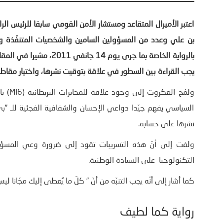
اعتبر الأميرال المتقاعد ومستشار الأمن القومي سابقا للرئيس ال
بن علي وعدد من المسؤولين السامين والشخصيات المتنفّذة 
بالرواية الخاصة بما جرى ي
يجب القراءة بين السطور في علاقة بتوقيت نشرها، واختيار مقاطع
ولمّح 
السياسي يفهم جيّدا دواعي الإحسان والشفافية الفجئية للـ ”
نشرها على حسابه.
ولفت إلى أنّ هذه التسريبات تقود إلى ضرورة وعي المسؤول
التكنولوجيا على السيادة الوطنية.
كما أشار إلى أنّه يجب التنبّه من أنّ ” كلّ ما يُعطى إليك مجّانا
رواية كما لطيف