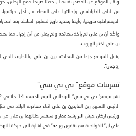
ونقل الموقع عن المصدر نفسه أنّ حديثا صريحا جمع الرجلين، حول 
من ليلى الطرابلسي وإحالتها على القضاء من أجل جرائمها. ك
الديمقراطية تدريجيا، وأيضا بتحديد تاريخ لتسليم السلطة بعد انتخ
بن علي اختار الهروب.
ونقل الموقع جزءا من المحادثة بين بن علي واللطيف الذي لام
زوجتي”.
تسريبات موقع” بي بي سي”
ورئيس اركان جيش البر رشيد عمار واستفسر خلالهما بن علي عن ت
علي ان” الخوانجية هم يقفون وراءه” في اشارة الى حركة النهض