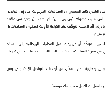
راحل الباجي قايد السبسي أنّ المكالمات المزعومة بين زين العابدين
والتي نشرت محتواها ”بي بي سي”، لم تضف أيّ جديد في علاقة
وم 14 جانفي 2011، مشيرا في المقابل إلى أنّه لا يجب التوقّف عند القراءة الأولية لمحتوى المحادثات بل
 بعينها.
العكروت إلى وجود علاقة للمخابرات البريطانية (MI6) بالتسريب، مؤكّدا أنّ من يعرف ميل المخابرات البريطانية إلى الإسلام
بي بي سي” المملوكة للحكومة البريطانية، وفق ما جاء في تدوينة
ين بخطورة عدم التمكّن من أبجديات التواصل الإلكتروني ومن
 ليس بالفعل كذلك بل يجعل منك فريسة”.