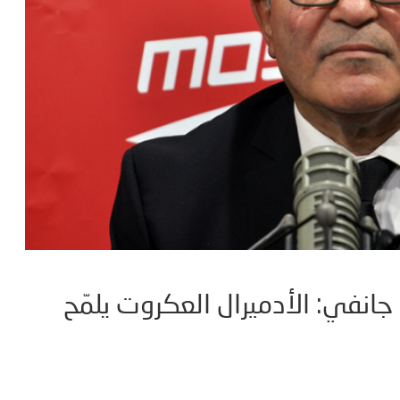
تسريب محادثات لبن علي يوم 14 جانفي: الأدميرال العكروت يلمّح