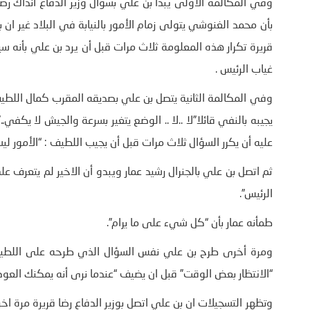
وفي المكالمة الاولى يبدا بن علي بسؤال وزير الدفاع انذاك ر
بأن محمد الغنوشي يتولى زمام الأمور بالنيابة في البلاد غير ان
قريرة تكرار هذه المعلومة ثلاث مرات قبل أن يرد بن علي بأنه
غياب الرئيس .
وفي المكالمة الثانية يتصل بن علي بصديقه المقرب كمال اللطيف 
يجيبه بالنفي قائلا”لا ..لا .. الوضع يتغير بسرعة والجيش لا يكف
عليه أن يكرر السؤال ثلاث مرات قبل أن يجيب اللطيف : “الأمور لي
ثم اتصل بن علي بالجنرال رشيد عمار ويبدو أن الاخير لم يتعرف 
الرئيس”.
طمأنه عمار بأن “كل شيء على ما يرام”.
ومرة أخرى طرح بن علي نفس السؤال الذي طرحه على اللطيف: 
“الانتظار بعض الوقت” قبل ان يضيف “عندما نرى أنه يمكنك العو
وتظهر التسجيلات ان بن علي اتصل بوزير الدفاع رضا قريرة مرة ا