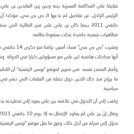
تعليقا على المكالمة المسرّبة بينه وبين زين العابدين بن ع
جانفي 2011 بينما كان بن علي على متن الطائرة ال
مظاهرات شعبية حاشدة عجّلت بسقوط نظامه.
ونشرت ”بي بي 
أنّها محادثات هاتفية لبن علي مع مسؤولين كبارا في الدولة 
ما يروّج منذ ذلك الحين حول جملة من الملفات التي تنشر في ال
سياسية.
ولفت إلى أنّ التحوّل في علاقته ببن علي يعود إلى مصارحته بخط
تحوّل إلى منزله من أجل ذلك، وفق ما نقل موقع “تونس الرقميّة”