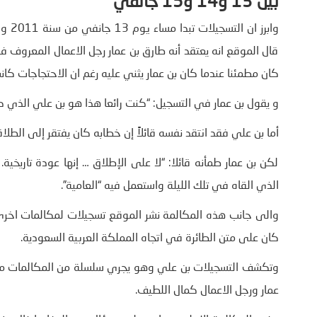
بين 13 و14 و15 جانفي
وابر
قال الموقع انه يعتقد أنه طارق بن عمار رجل الاعمال المعروف ف
كان مطمئنا عندما كان بن عمار يثني عليه رغم ان الاحتجاجات كا
و يقول بن عمار في التسجيل: “كنت رائعا هذا هو بن علي الذي كن
أما بن علي فقد انتقد نفسه قائلاً إن خطابه كان يفتقر إلى الطلاق
لكن بن عمار طمأنه قائلا: “لا على الإطلاق … إنها عودة تاريخ
الذي القاه في تلك الليلة واستعمل فيه “العامية”.
كان على متن الطائرة في اتجاه المملكة العربية السعودية.
وتكشف التسجيلات بن علي وهو يجري سلسلة من المكالمات مع ث
عمار ورجل الاعمال كمال اللطيف.