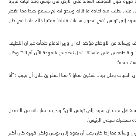
ضا قريرة حول الموقف السائد على الأرض في تونس وقد اجابه قريرة
 بن علي يطلب منه اعادة ما قاله ويبدو انه لم يستمع جيدا مما اضطر
 سيعود إلى تونس “في غضون ساعات قليلة” معتبرا ذلك عاديا في ظل
ويسأله عن الاوضاع مؤكدا له ان وزير الدفاع طمأنه غير ان اللطيف
ي..” ويقاطعه بن علي متسائلا” “هل تنصحني بالعودة الآن أم لا؟” وكان
ست جيدة”.
على الصوت وظل يردد شكون معايا ؟ مما اضطر بن علي أن يجيب : “أنا
هل يجب أن يعود إلى تونس الآن؟ ويجيبه عمار بانه من الافضل
دة سنخبرك سيدي الرئيس”.
خرى وسأله عما إذا كان يجب أن يعود إلى تونس ولكن قريرة كان أكثر