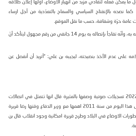
ما يمكن فعله لتفادي مزيد من انهيار الأوضاع، أوّلها إعلان طلاقه
ما نصحه بالإنفتاح السياسي والسماح بالتعدّدية من أجل ارساء
ابات عامة حرّة وشفافة، حسب ما نقل الموقع.
وأكّد أنّ بن علي لم يأخذ بنصائحه ولم يعلن عن أيّ إجراء مما نصحه به، وأنّه تفاجأ بإتصاله به يوم 14 جانفي من رقم مجهول ليتأكد أنّ
ه على عدم الأخذ بنصيحته، ليجيبه بن علي: ”أتريد أن أنفصل عن
نشر موقع” بي بي سي” البريطاني اليوم الجمعة 14 جانفي 2022 تسجيلات صوتية وصفها بالمثيرة قال انها تتمثل في اتصالات
الرئيس الاسبق زين العابدين بن علي اثناء مغادرته البلاد في مثل هذا اليوم من سنة 2011 اهمها مع وزير الدفاع وقتها رضا قريرة
طورات الاوضاع في البلاد وطرح قريرة امكانية وجود انقلاب قال بن
ة.