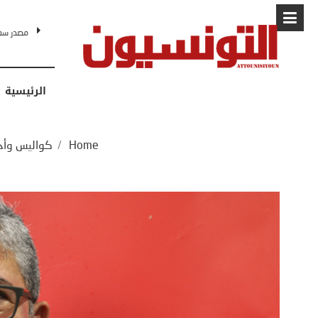
البابا: “لا أ
الرئيسية
Home
/
كواليس وأح