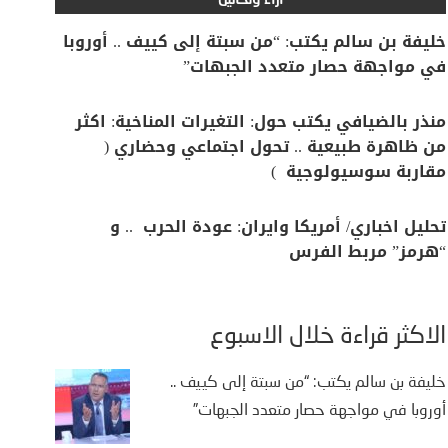
آراء وتحاليل
خليفة بن سالم يكتب: “من سبتة إلى كييف .. أوروبا
في مواجهة حصار متعدد الجبهات”
منذر بالضيافي يكتب حول: التغيرات المناخية: اكثر
من ظاهرة طبيعية .. تحول اجتماعي وحضاري (
مقاربة سوسيولوجية )
تحليل اخباري/ أمريكا وايران: عودة الحرب .. و
“هرمز” مربط الفرس
الأكثر قراءة خلال الأسبوع
خليفة بن سالم يكتب: “من سبتة إلى كييف ..
أوروبا في مواجهة حصار متعدد الجبهات”