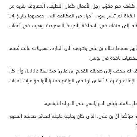
لي، كشف مدر مقرّب رجل الأعمال كمال اللطيف، المعروف بقربه من
الرئيس الراحل، عن تفاصيل لم تذعها الـ بي بي سي، مؤكدا أنّ القناة لم تنشر سوى أجزاء من المكالمة التي جمعتهما بتاريخ 14
تي ستقلّه إلى منفاه في المملكة العربية السعودية وهربه في أعقاب
سي” مساء أمس، تزامنا مع ذكرى 14 جانفي تاريخ سقوط نظام بن علي وهروبه إلى الخارج، تسجيلات قالت يُعتقد
وشخصيات نافذة في تونس.
وأشار المصدر نفسه في تصريح لموقع ”تونس الرقميّة” أنّ اللطيف لم يتحدّث إلى صديقه القديم (بن علي) منذ سنة 1992، وأنّ كلّ
إعلام وغيره لا أساس لها في الواقع معتبرا أنّها مؤامرات لغايات
ر علاقته بليلى الطرابلسي على الدولة التونسية.
وقال إنّ بن علي لم يعاود الإتصال به إلا يوم 10 جانفي 2011، مؤكّدا أنّ بن علي، الذي كان بحاجة عاجلة لنصائح صديقه القديم،
.