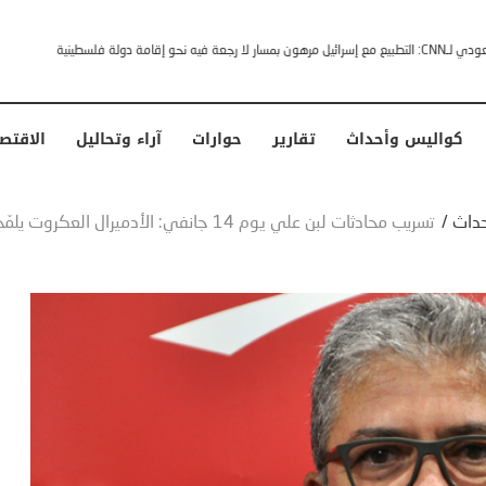
خشى ترامب” .. ردا على انتقادات وجهها له الرئيس الأمريكي
كواليس وأحداث
تقارير
حوارات
آراء وتحاليل
الاقتص
داث
/
تسريب محادثات لبن علي يوم 14 جانفي: الأدميرال العكروت يلمّح إلى بصمات مخابراتية