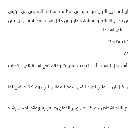
ز ان التسجيلات تبدا مساء يوم 13 جانفي من سنة 2011 وان التسجيل الاول هو عبارة عن مكالمة مع أحد المقربين من الرئيس
ي مجال الاعلام والسينما. ويظهر من خلال هذه المكالمة ان بن علي
نت على اشدها.
ا ننتظره!”
ة.
ية. أنت رجل الشعب أنت تتحدث لغتهم”. وذلك في اشارة الى الخطاب
والى جانب هذه المكالمة نشر الموقع تسجيلات لمكالمات اخرى قال ان بن علي اجراها في اليوم الموالي اي يوم 14 جانفي لما
لاثة اشخاص هم كل من وزير الدفاع رضا قريرة وقائد الجيش رشيد