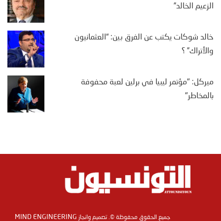
الزعيم الخالد”
خالد شوكات يكتب عن الفرق بين: “العثمانيون
والأتراك” ؟
ميركل: "مؤتمر ليبيا في برلين لعبة محفوفة
بالمخاطر"
MIND ENGINEERING
جميع الحقوق محفوظة ©. تصميم وانجاز