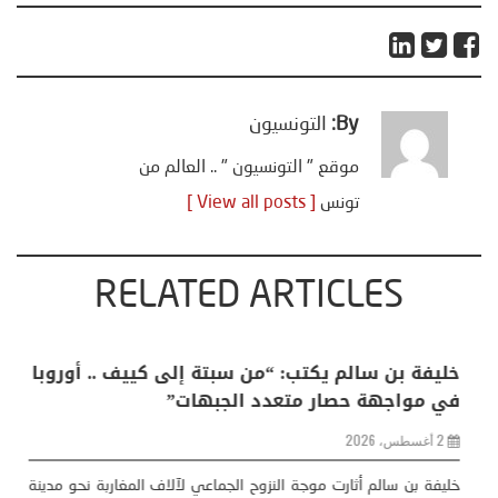
By:
التونسيون
موقع " التونسيون " .. العالم من
تونس
[ View all posts ]
RELATED ARTICLES
منذر بالضيافي يكتب حول: التغيرات المناخية: اكثر
من ظاهرة طبيعية .. تحول اجتماعي وحضاري (
مقاربة سوسيولوجية )
23 يوليو، 2026