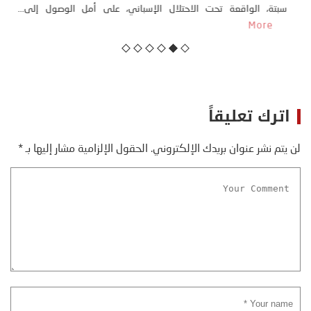
كتب: منذر بالضيافي بدأت قصتي مع التغييرات المناخية ” المتطرفة”،
منذ نهاية ثمانينات القرن الماضي، حين أطردنا ...
More
اترك تعليقاً
لن يتم نشر عنوان بريدك الإلكتروني.
الحقول الإلزامية مشار إليها بـ
*