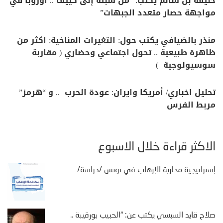
خليفة بن سالم يكتب: “من سبتة إلى كييف .. أوروبا في
مواجهة حصار متعدد الجبهات”
منذر بالضيافي يكتب حول: التغيرات المناخية: اكثر من
ظاهرة طبيعية .. تحول اجتماعي وحضاري ( مقاربة
سوسيولوجية )
تحليل اخباري/ أمريكا وايران: عودة الحرب .. و “هرمز”
مربط الفرس
الأكثر قراءة خلال الأسبوع
إستراتيجية محاربة الإرهاب في تونس /دراسة/
صلاح قايد السبسي يكتب عن: “الحبيب بورقيبة ..