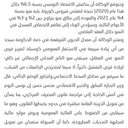
وتتوقع الوكالة أن ينكمش الاقتصاد التونسي بنسبة 6.5% خلال
هذا عام (2020) نتيجة لتفشي فيروس كورونا، يليه نمو بنسبة
4% عام 2021 والعودة إلى نطاق نمو يتراوح بين 2% و 3% في
الأعوام التالية. وسيؤدي الوباء إلى تفاقم الانخفاض المسجل في
النمو خلال العقد الماضي.
وتعتبر الوكالة أن معدل الديون المرتفعة في ذمة الحكومة سيحد
من أي زيادة سريعة في الاستثمار العمومي كوسيلة لتعزيز فرص
النمو. في المقابل، سيبقى نمو الناتج المحلي الإجمالي غير كافٍ
لزيادة فرص التشغيل كثيراً، لا سيما لمتخرّجي الجامعات من الشباب،
ما سيرفع من مخاطر السخط الاجتماعي.ولتجاوز الوضع الحالي، قال
وزير التجارة السابق والخبير الاقتصادي محسن حسن إن تونس اليوم
في أمسّ الحاجة إلى مراجعة قانون المصرف المركزي، بما يمكّن
من تمويل الخزينة العامة مباشرة في حدود يضبطها القانون، وهو ما
سيقلص من الضغوط على المالية العمومية ويوفر موارد مالية
لمجابهة التحديات المطروحة. كما أن السيولة ستمكن من تمويل