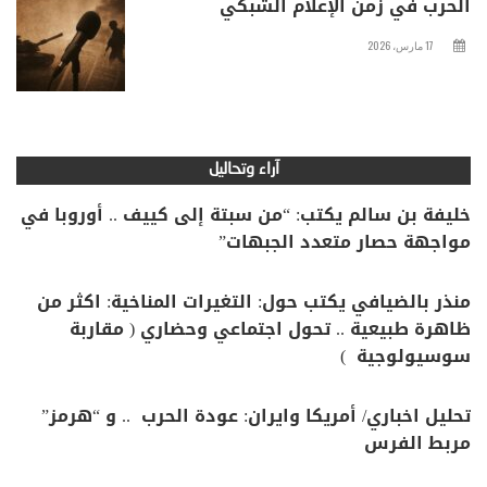
الحرب في زمن الإعلام الشبكي
17 مارس، 2026
آراء وتحاليل
خليفة بن سالم يكتب: “من سبتة إلى كييف .. أوروبا في
مواجهة حصار متعدد الجبهات”
منذر بالضيافي يكتب حول: التغيرات المناخية: اكثر من
ظاهرة طبيعية .. تحول اجتماعي وحضاري ( مقاربة
سوسيولوجية )
تحليل اخباري/ أمريكا وايران: عودة الحرب .. و “هرمز”
مربط الفرس