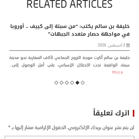
RELATED ARTICLES
منذر بالضيافي يكتب حول: التغيرات المناخية: اكثر
من ظاهرة طبيعية .. تحول اجتماعي وحضاري (
مقاربة سوسيولوجية )
23 يوليو، 2026
كتب: منذر بالضيافي بدأت قصتي مع التغييرات المناخية ” المتطرفة”،
منذ نهاية ثمانينات القرن الماضي، حين أطردنا ...
More
اترك تعليقاً
لن يتم نشر عنوان بريدك الإلكتروني.
الحقول الإلزامية مشار إليها بـ
*