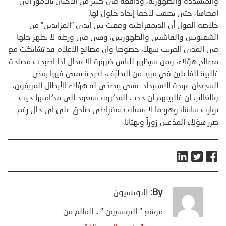
والمتشددة والطهورية، ودافعة في كثير من الأحيان بالامور الى
اقصاها، حتى يصعب لاحقا إيجاد حلول لها.
خلاصة القول أن الديمقراطية وقعت بين ايدي “المزايدين” من
الشعبويين والفاشيين والطهوريين، وهي في ورطة لا يظهر حلها
في المدى القريب سهلا، خصوصا وان مصالح الاعلام قد تشابكت مع
مصالح هؤلاء، ومن سيظهر للناس ضرورة الاعتدال اذا اصبحت مصلحة
غالبية الفاعلين في مزيد من التطرّف، لدرجة تمنى فيها بعض
الشجعان عودة الاستبداد عسى يتصدّى له هؤلاء الأبطال المزيفون،
والغالب ان غالبيتهم ان حدث المكروه ستعود الى مكامنها حيث
توارت سابقا، وهو ما لا يتمناه ديمقراطي صادق على اي حال رغم
ضرر هؤلاء المدّعين زوراً وبهتانا.
By:
التونسيون
موقع " التونسيون " .. العالم من