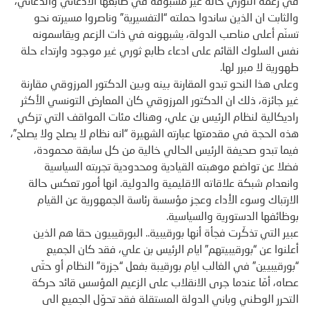
في زعمه الثوري حالة غير مسبوقة في طابعها الادعائي والدعائي،
والثابت ان الذين ساندوا حملته “التفسيرية” وناصروا مسيرته نحو
تسنّم أعلى مناصب الدولة، يشبهونه في ذات الزعم ويقاسمونه
نفس السلوك القائم على ادعاء طابع ثوري غير موجود وارتداء حلة
طهورية لا مبرر لها.
وعلى هذا النحو تبدو المقارنة بينه وبين الدكتور المرزوقي مقارنة
غير جائزة، ذلك ان الدكتور المرزوقي كان المعارض التونسي الأكثر
راديكالية لنظام الرئيس بن علي، وهناك مئات المواقف التي تزكي
هذه الحجة في مقدمتها عبارته الشهيرة “انه نظام لا يصلح ولا يصلح”،
فيما تبدو صحيفة الرئيس الحالي خالية من كل سابقة محمودة،
فضلا عن تواضع موهبته القيادية ومحدودية تجربته السياسية
وانعدام شبكة علاقاته الاقليمية والدولية. انها أمور تعكس حالة
الارتباك وسوء الأداء وعجز مؤسسة رئاسة الجمهورية عن القيام
بوظائفها الدستورية والسياسية.
عبير التي تذكّرت فجأة أنها بورقيبية.. البورقيبيون حقا هم الذين
أعلنوا عن “بورقيبيتهم” ايام الرئيس بن علي، فقد كان الجميع
“بورقيبيين” في الغالب ايام بورقيبة بفعل “جزرة” النظام أو حتّى
عصاه، أمّا عندما جرى الانقلاب على الزعيم المؤسس قائد حركة
التحرر الوطني وباني الدولة المستقلة فقد تحوّل الجميع الى