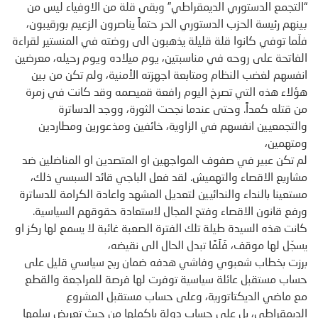
“التجمع الدستوري الديمقراطي” وبقي قلة من الاوفياء ليس من
بينهم رئيسة الحزب الدستوري الحر حتماً يناصرون الزعيم بورقيبون،
فلّما توفي كانوا قلة قليلة يذهبون الى روضته في المنستير لقراءة
الفاتحة على روحه في مناسبتين، يوم ميلاده ويوم رحيله، معرضين
انفسهم لغضب النظام ومتابعة اجهزته الأمنية، ولم تكن من بين
هؤلاء هذه التي تصرخ اليوم رافعة قميصمه وقد كانت في زمرة
من قتله كمداً. وحتى عندما نجحت الثورة، ووجد الدساترة
والتجمعيين انفسهم في الزاوية، خائفين ومذعورين ومطاردين
ومتهمين،
لم تكن عبير في صفوف المواجهين او المتصدين او المناضلين ضد
مشاريع الاقصاء والتهميش. لقد فعل الباجي قائد السبسي ذلك،
مستعينا بالنداء والندائيين لتعديل المشهد واعادة الكرامة للدساترة
ورفع قانون الاقصاء وفتح المجال لاستعادة حقوقهم السياسية.
كانت هذه السيدة طيلة تلك الفترة الصعبة غائبة لا يسمع لها ركز او
يسجّل لها موقف، فَلَمَّا تبدل الحال الى نقيضه،
برزت بخطاب شعبوي وفاشي هدفه ضمان ربح سياسي قليل على
حساب مستقبل عائلة سياسية توفرت لها فرصة للمراجعة والقطع
مع ماضي الديكتاتورية، وعلى حساب مستقبل المشروع
الديمقراطي، بل على حساب دولة باكملها من حيث تعريض سلمها