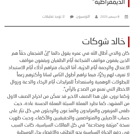
الديمقراطية”
التونسيون
لا توجد تعليقات
8 ديسمبر، 2020
خالد شوكات
كان والدي أطال الله في عمره يقول دائما “إنَّ الشجعان حقّاً هم
الذين يقفون مواقف الشجاعة أيّام الطغيان ويقفون مواقف
الاعتدال والرحمة أيّام الحرّية، أمّا الجبناء فتراهم أذلّاء أيّام الاستبداد
لا تعرف لهم ركزًا، فيما تراهم أطول النّاس لسانا وأكثرهم زعماً
للبطولات الوهمية واستعداداً للمزايدات أيّام الرخاء والدعة وزوال
الاخطار التي تمنع من الصدع بالرأي”.
وَكما ترون، فإن هذا الصنف الاخير قد تمكّن من اخراج الصنف الاول
من المشهد، كما تطرد العملة السيئة العملة الحسنة عادة، حيث
طغى المزيفون والمزايدون والمدّعون والرديئون في كل تيّار على
حساب الأصيلين والمتواضعين والحقيقيين والأكفاء، وحيث ظهرت
نسخة “مزيّفة ومخادعة” في كل العائلات السياسية، كانت السبب
في دفع الحياة السياسية نحو التطرّف والاقصاء بدل الوسطية