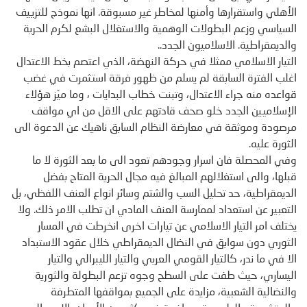
الأهلي واستقرارها وأمنها لمخاطر غير مسبوقة. انها نموذج للتزييف
السياسي وزعم البطولات الوهمية والاستغلال البشع لكرم الحرية
والديمقراطية. الاسلاميون الجدد..
التيار الاسلامي ممثلا في حركة النهضة، الذي اعتصم بخط الاعتدال
اغلب الفترة السابقة لم يسلم من ظهور فرقة استثمرت في غضب
قواعده منه جراء الاعتدال، وتبنت خطاب البدايات ، وما ميّز هؤلاء
الإسلاميين الجدد خلو صحف قادتهم على الاقل من اي مواقف
مرصودة وموثقة في معارضة النظام السابق ناهيك عن الدعوة الى
الثورة عليه.
وفي المحصلة فان اسرار وجودهم تعود الى ما بعد الثورة لا ما
قبلها، والى استغلالهم المبالغ فيه مجال الحرية المتاح بفضل
الديمقراطية، حد تحليل السب والشتم وسائر انواع العنف اللفظي، بل
التعبير عن استعداد لممارسة العنف المادي ان تطلب الامر ذلك. ولا
يختلف امر التيار الاسلامي عن تيارات اخرى انخرطت في المسار
الثوري دون سوابق في النضال الديمقراطي خلال عقود الاستبداد
الا في ما ندر، كالتيار القومي العربي والتيار الليبرالي والتيار
اليساري، حيث طفت على السطح وجوه تزعم البطولة والثورية
والنضالية الشعبية، مزايدة على الجميع بمواقفها المتطرفة