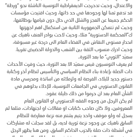
والاعتدال، وحيث تدحرجت الديمقراطية التونسية الناشئة نحو “ورطة”
قد تدفع ثمنا لها وجودها في حد ذاتها، وحيث اقتيدت مؤسسات
الحكم جميعا عن العجز والشلل الذي حال دون قيامها بوظائفها،
وحيث لم تتمكن الجمهورية الثانية من استكمال اهم اجهزتها
ك”المحكمة الدستورية” مثلا، وحيث لاحت بوادر العنف ناهيك عن
انحدار مستوى النقاش في الفضاء العام الى درجة غير مسبوقة،
وحيث ادرك منسوب الثقة بين الشعب والدولة الحضيض تقريبا.
سعيّد “الثوري” ما بعد الثورة..
لم يعرف التونسيون قيس سعيّد الا بعد الثورة، حيث وفرت الأحداث
ذات الصلة بإعادة بناء النظام السياسي والتأسيس لنظام آخر وكتابة
دستور جديد للبلاد، الفرصة له ولزملائه من اساتذة ومدرسي مادة
القانون الدستوري في الجامعات التونسية، للإدلاء بدلوهم في
الشأن العام بعد ان حرموا من ذلك طيلة عقود.
لم يكن الرجل من وجوه الفقه الدستوري او القانون العام
المعروفين، ولا كان صاحب كتابات او مقالات او اجتهادات، مثلما لم
يسجل له ولو موقف واحد يتيم يشتم منه نزعة معارضة للنظام
السابق ناهيك عن وجود نزعة ثورية لديه، بل لقد سجلت له مشاركات
في أنشطة ذات صلة بالحزب الحاكم السابق، ومن هنا يظهر الرجل