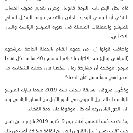
قام بكل الإجراءات اللازمة قانونيا، وجرى تقديم معرف الحساب
البنكي أو البريدي الوحيد الخاص والتصريح بهوية الوكيل المالي
للمترشح والمعلقات المتمثلة في صورة المترشح الرئاسية والبيان
الانتخابي.
وأضافت قولها “إن من حقهم القيام بالحملة الخاصة بمرشحهم
(العياشي زمال) مع الالتزام بالاعلام المسبق بـ48 ساعة لكل نشاط
مبرمج، موضحة أن مشاركة زمال شخصيا في حملته الانتخابية من
عدمها هي مسألة من شأن القضاء”.
وذكّرت عبروقي بسابقة سجلت سنة 2019 عندما شارك المترشح
للرئاسية آنذاك نبيل القروي في الدور الأول من السباق الرئاسي ومر
الى الدور الثاني رغم أنه كان موقوفا على ذمة القضاء.
وكانت محكمة التعقيب أذنت يوم 9 أكتوبر 2019 بالإفراج عن رئيس
حزب “قلب تونس” نبيل القروي الذي تم إيقافة منذ 23 أوت من تلك