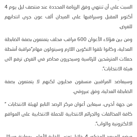
السبت على أن تنتهي وفق الرزنامة المحددة عند منتصف ليل يوم 4
أكتوبر المقبل وسيراقبها على الميدان ألف عون جرى انتدابهم
للغرض.
ومن بين هؤلاء الأعوان 600 مراقب محلف يتمتعون بصفة الضابطة
العدلية، وكانوا تلقوا التكوين اللازم وسيتولون مهام”مراقبة أنشطة
حملات المترشحين للرئاسية وسيحررون محاضر في الغرض ترفع الى
هيئة الانتخابات”.
وسيعاضد المراقبين منسقون محليون لكنهم لا يتمتعون بصفة
الضابطة العدلية، وفق عبروقي.
من جهة أخرى، سيعاين أعوان مركز الرصد التابع لهيئة الانتخابات ”
كافة المخالفات والجرائم الانتخابية للحملة الانتخابية على المواقع
الالكترونية والواب”.
ويضم المرصد المذكور 4 خلايا، تعنى الخلية الأولى بمعاينة وسائل