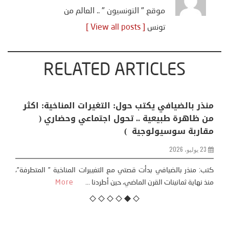
موقع " التونسيون " .. العالم من
تونس
[ View all posts ]
RELATED ARTICLES
منذر بالضيافي يكتب حول: التغيرات المناخية: اكثر
من ظاهرة طبيعية .. تحول اجتماعي وحضاري (
مقاربة سوسيولوجية )
23 يوليو، 2026
كتب: منذر بالضيافي بدأت قصتي مع التغييرات المناخية ” المتطرفة”،
منذ نهاية ثمانينات القرن الماضي، حين أطردنا ...
More