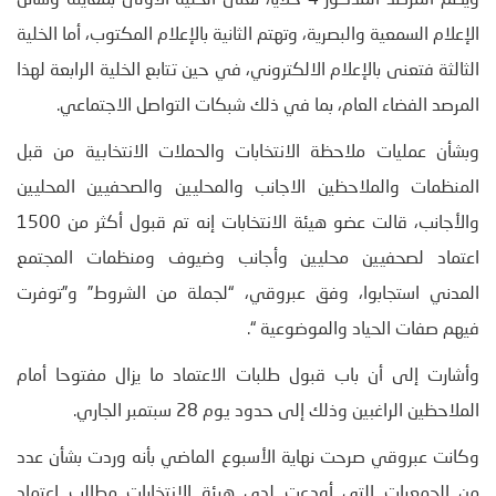
الإعلام السمعية والبصرية، وتهتم الثانية بالإعلام المكتوب، أما الخلية
الثالثة فتعنى بالإعلام الالكتروني، في حين تتابع الخلية الرابعة لهذا
المرصد الفضاء العام، بما في ذلك شبكات التواصل الاجتماعي.
وبشأن عمليات ملاحظة الانتخابات والحملات الانتخابية من قبل
المنظمات والملاحظين الاجانب والمحليين والصحفيين المحليين
والأجانب، قالت عضو هيئة الانتخابات إنه تم قبول أكثر من 1500
اعتماد لصحفيين محليين وأجانب وضيوف ومنظمات المجتمع
المدني استجابوا، وفق عبروقي، “لجملة من الشروط” و”توفرت
فيهم صفات الحياد والموضوعية “.
وأشارت إلى أن باب قبول طلبات الاعتماد ما يزال مفتوحا أمام
الملاحظين الراغبين وذلك إلى حدود يوم 28 سبتمبر الجاري.
وكانت عبروقي صرحت نهاية الأسبوع الماضي بأنه وردت بشأن عدد
من الجمعيات التي أودعت لدى هيئة الانتخابات مطالب اعتماد