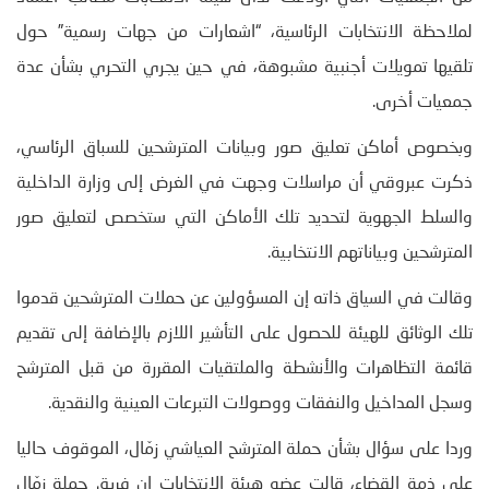
لملاحظة الانتخابات الرئاسية، “اشعارات من جهات رسمية” حول
تلقيها تمويلات أجنبية مشبوهة، في حين يجري التحري بشأن عدة
جمعيات أخرى.
وبخصوص أماكن تعليق صور وبيانات المترشحين للسباق الرئاسي،
ذكرت عبروقي أن مراسلات وجهت في الغرض إلى وزارة الداخلية
والسلط الجهوية لتحديد تلك الأماكن التي ستخصص لتعليق صور
المترشحين وبياناتهم الانتخابية.
وقالت في السياق ذاته إن المسؤولين عن حملات المترشحين قدموا
تلك الوثائق للهيئة للحصول على التأشير اللازم بالإضافة إلى تقديم
قائمة التظاهرات والأنشطة والملتقيات المقررة من قبل المترشح
وسجل المداخيل والنفقات ووصولات التبرعات العينية والنقدية.
وردا على سؤال بشأن حملة المترشح العياشي زمّال، الموقوف حاليا
على ذمة القضاء، قالت عضو هيئة الانتخابات إن فريق حملة زمّال