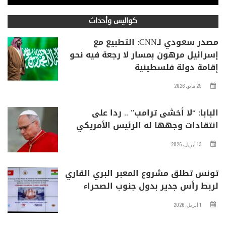
كواليس وأحداث
مصدر سعودي لـCNN: التطبيع مع
إسرائيل مرهون بمسار لا رجعة فيه نحو
إقامة دولة فلسطينية
25 مايو، 2026
البابا: “لا أخشى ترامب” .. ردا على
انتقادات وجهها له الرئيس الأمريكي
13 أبريل، 2026
تونس تطلق مشروع المعبر البري القاري
لربط رأس جدير بدول جنوب الصحراء
1 أبريل، 2026