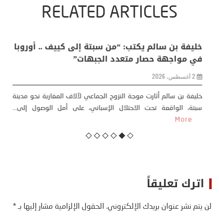
RELATED ARTICLES
منذر بالضيافي يكتب حول: التغيرات المناخية: اكثر
من ظاهرة طبيعية .. تحول اجتماعي وحضاري (
مقاربة سوسيولوجية )
23 يوليو، 2026
كتب: منذر بالضيافي بدأت قصتي مع التغييرات المناخية ” المتطرفة”،
منذ نهاية ثمانينات القرن الماضي، حين أطردنا ...
More
اترك تعليقاً
لن يتم نشر عنوان بريدك الإلكتروني.
الحقول الإلزامية مشار إليها بـ
*