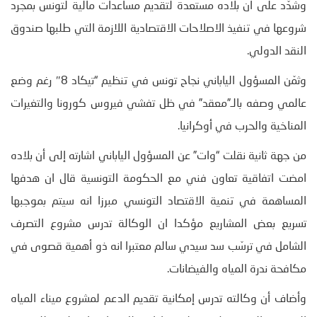
وشدّد على ان بلاده مستعدة لتقديم مساعدات مالية لتونس بمجرد
شروعها في تنفيذ الاصلاحات الاقتصادية اللازمة التي طلبها صندوق
النقد الدولي.
وثمّن المسؤول الياباني نجاح تونس في تنظيم “تيكاد 8″ رغم وضع
عالمي وصفه بالـ”معقد” في ظل تفشي فيروس كورونا والتغيرات
المناخية والحرب في أوكرانيا.
من جهة ثانية نقلت “وات” عن المسؤول الياباني اشارته إلى أن بلاده
امضت اتفاقية تعاون فني مع الحكومة التونسية قال ان هدفها
المساهمة في تنمية الاقتصاد التونسي مبرزا انه سيتم بموجبها
تسريع بعض المشاريع مؤكدا ان الوكالة تدرس مشروع التصرف
الشامل في ترسّب سد سيدي سالم معتبرا انه ذو أهمية قصوى في
مكافحة ندرة المياه والفيضانات.
وأضاف أن وكالته تدرس إمكانية تقديم الدعم لمشروع ميناء المياه