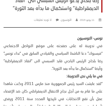
رضا بلحاج يدعو الرئيس السبسي الى "انقاذ
الديمقراطية" واستكمال ما بدأه بعد الثورة"
التونسيون
لا توجد تعليقات
11 يوليو، 2019
تونس- التونسيون
في تدوينة له على صفحته على موقع التواصل الاجتماعي
“فيسبوك” دعا الناشط السياسي والقيادي السابق في “نداء تونس”
رضا بلحاج الرئيس الباجي قايد السبسي الى “انقاذ الديمقراطية”
وأيضا “استكمال ما بدأه بعد الثورة”.
في ما يلي نص التدوينة:
“لقد عايشت السيد رئيس الجمهورية منذ مارس 2011 وكنت شاهدا
على ما قام به من أجل نجاح الانتقال الديمقراطي كان ضد الإقصاء
عمل بأن تقع الانتخابات في تاريخها المحدد سنة 2011 ورفض