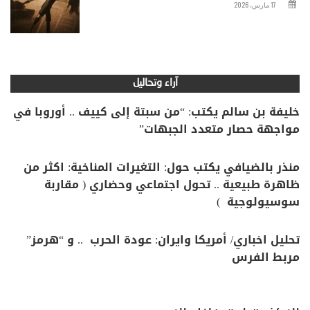
17 مارس، 2026
آراء وتحاليل
خليفة بن سالم يكتب: “من سبتة إلى كييف .. أوروبا في
مواجهة حصار متعدد الجبهات”
منذر بالضيافي يكتب حول: التغيرات المناخية: اكثر من
ظاهرة طبيعية .. تحول اجتماعي وحضاري ( مقاربة
سوسيولوجية )
تحليل اخباري/ أمريكا وايران: عودة الحرب .. و “هرمز”
مربط الفرس