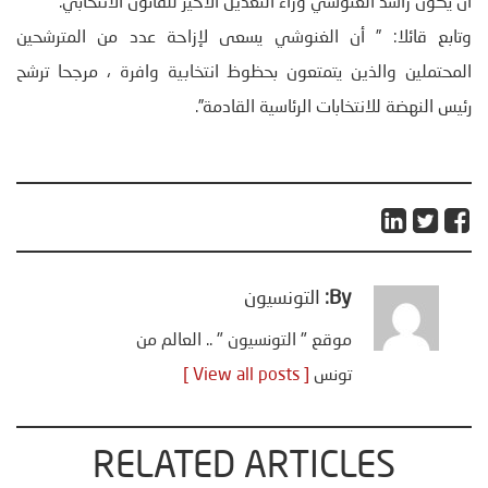
أن يكون راشد الغنوشي وراء التّعديل الأخير للقانون الانتخابي.
وتابع قائلا: ” أن الغنوشي يسعى لإزاحة عدد من المترشحين
المحتملين والذين يتمتعون بحظوظ انتخابية وافرة ، مرجحا ترشح
رئيس النهضة للانتخابات الرئاسية القادمة”.
By:
التونسيون
موقع " التونسيون " .. العالم من
تونس
[ View all posts ]
RELATED ARTICLES