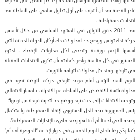
تأجيلها وهدد بتنظيمها بالوسائل المتاحة إذا أصر البعض على تأخيرها
غادر القصبة بعد أن أشرف على أول تداول سلمي على السلطة بعد
انتخابات ديمقراطية .
بعد 2011 حقق التوازن في المشهد السياسي من خلال تأسيس
حركة نداء تونس ووضع حد لمحاولات دك أركان الدولة الحديثة التي
أسسها الزعيم بورقيبة وتصدى لكل محاولات الإقصاء ، احترم
الدستور في كل مناسبة وأصر كعادته بأن تكون الانتخابات المقبلة
في تاريخها وفند كل محاولات اتهامه بالتوريث.
اليوم السيد الرئيس أمام موعد تاريخي حركة النهضة تعود في
محاولة يائسة للانقضاض على السلطة عبر الانحراف بالمسار الانتقالي
وتوجيه الانتخابات إلى حيث تريد ووضع حد لتجربة فريدة من نوعها”.
رئيس الجمهورية بيده الحل الدستوري لإنقاذ الديمقراطية واستكمال
رصيده الذي أحببنا أم أبينا هو رصيد مليء بالإنجازات الديمقراطية”.
كما رجّح رضا بلحاج اليوم الخميس في حوار لإذاعة “الجوهرة أف أم”