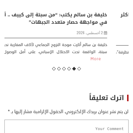
منذر بالضيافي يكتب حول: التغيرات المناخية: اكثر
من ظاهرة طبيعية .. تحول اجتماعي وحضاري (
مقاربة سوسيولوجية )
23 يوليو، 2026
كتب: منذر بالضيافي بدأت قصتي مع التغييرات المناخية ” المتطرفة”،
منذ نهاية ثمانينات القرن الماضي، حين أطردنا ...
More
اترك تعليقاً
لن يتم نشر عنوان بريدك الإلكتروني.
الحقول الإلزامية مشار إليها بـ
*