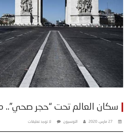
سكان العالم تحت “حجر صحي”.. م
27 مارس، 2020
التونسيون
لا توجد تعليقات