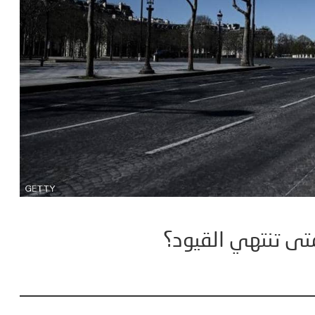
تى تنتهي القيود؟