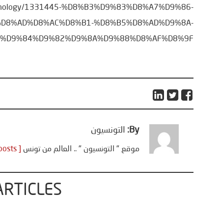
technology/1331445-%D8%B3%D9%83%D8%A7%D9%86-
D8%AD%D8%AC%D8%B1-%D8%B5%D8%AD%D9%8A-
7%D9%84%D9%82%D9%8A%D9%88%D8%AF%D8%9F
By:
التونسيون
موقع " التونسيون " .. العالم من تونس
[ View all posts ]
ARTICLES