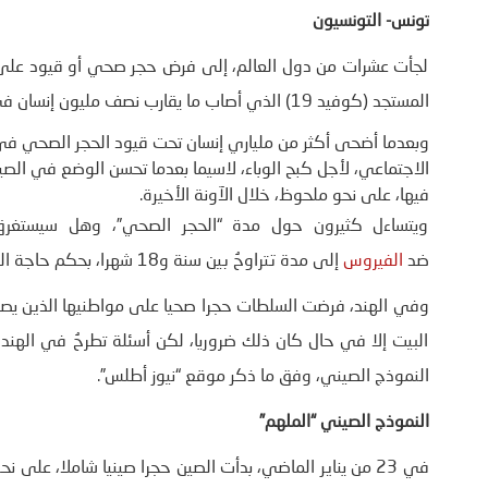
تونس- التونسيون
لجأت عشرات من دول العالم، إلى فرض حجر صحي أو قيود على 
المستجد (كوفيد 19) الذي أصاب ما يقارب نصف مليون إنسان في العالم، وأدى لوفاة أكثر من 19 ألف مصاب.
وبعدما أضحى أكثر من ملياري إنسان تحت قيود
الحجر الصحي
في 
الاجتماعي، لأجل كبح الوباء، لاسيما بعدما تحسن الوضع في الصي
فيها، على نحو ملحوظ، خلال الآونة الأخيرة.
ويتساءل كثيرون حول مدة “الحجر الصحي”، وهل سيستغرق 
ضد
الفيروس
إلى مدة تتراوحُ بين سنة و18 شهرا، بحكم حاجة المختبرات إلى تجارب مكثفة لرصد أي مضاعفات جانبية محتملة.
البيت إلا في حال كان ذلك ضروريا، لكن أسئلة تطرحُ في الهند 
النموذج الصيني، وفق ما ذكر موقع “نيوز أطلس”.
النموذج الصيني “الملهم”
في 23 من يناير الماضي، بدأت الصين حجرا صينيا شاملا، ع