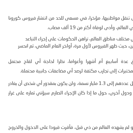
تنقل مواطنيها، مؤخرا، في مسعى للحد من انتشار فيروس كورونا
مختلف مناطق العالم، تراهن الحكومات على إجراء التباعد
ن، حيث ظهر الفيروس لأول مرة، أواخر العام الماضي، ثم انحسر
عدة أسابيع أم أشهرا وأعواما، نظرا لحاجة أي لقاح محتمل
وفي الهند، فرضت السلطات حجرا صحيا على مواطنيها الذين يصل عددهم إلى 1.3 مليار نسمة، ولن يكون بمقدور أي شخص أن يغادر
ودول أخرى، حول ما إذا كان الإجراء الصارم سيؤتي ثماره على غرار
لى نحو لم يشهده العالم من ذي قبل، فأقرت قيودا على الدخول والخروج