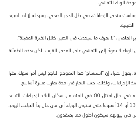
ودة الوباء للتفشي.
 وقاست منحى الإصابات، في ظل الحجر الصحي، ومرحلة إزالة القيود
لصينية.
 العلمي، “لا نعرف ما سيحدث في الصين خلال الفترة المقبلة”.
ن الوباء لا يعودُ إلى التفشي على المدى القريب، لكن هذه الطمأنة
، يقول خبراء إن “استنساخ” هذا النموذج الناجح ليس أمرا سهلا، نظرا
يذ الإجراءات، ولذلك، جنت الثمار في مدة تقارب عشرة أسابيع.
وكشفت دراسة صادرة عن جامعة سيدني الأسترالية، مؤخرا، أنه في حال امتثل 80 في المئة من سكان البلاد لإجراءات التباعد
الاجتماعي لمدة لا تقل عن أربعة أشهر، فإن أستراليا ستحتاجُ إلى 13 أو 14 أسبوعا حتى تحتوي الوباء، أي في حال بدأ التباعد، اليوم،
ناس في بيوتهم سيكون أطول مما يعتقدون.