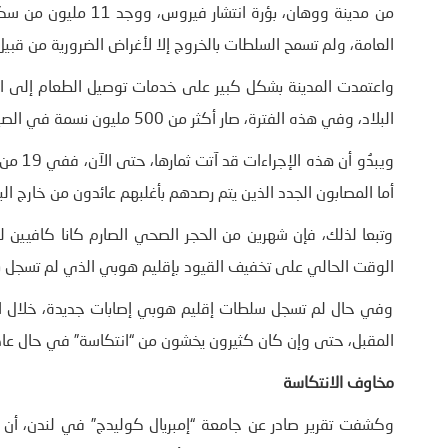
من مدينة ووهان، بؤرة 
العامة، ولم تسمح السلطات بالخروج إلا لأغراض الضرورية من قبيل 
واعتمدت المدينة بشكل كبير على خدمات توصيل الطعام إلى ال
البلاد، وفي هذه الفترة، صار أكثر من 500 مليون نسمة في الصين، تحت وطأة قيود التنقل.
ويبدُو
أما المصابون الجدد الذين يتم رصدهم بأغلبهم عائدون من خارج البل
وتبعا لذلك، فإن شهرين من الحجر الصحي الصارم كانا كافيين
الوقت الحالي على تخفيف القيود بإقليم هوبي الذي لم تسجل 
وفي حال لم تسجل سلطات إقليم هوبي إصابات جديدة، خلال الأيام
المقبل، حتى وإن كان كثيرون يخشون من “انتكاسة” في حال عا
مخاوف الانتكاسة
وكشفت تقرير صادر عن جامعة “إمبريال كوليدج” في لندن، أن إج