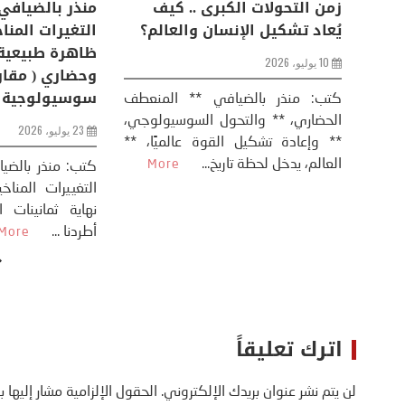
اعات
تحليل اخباري/ أمريكا وايران:
زمن التحولات ا
من
عودة الحرب .. و “هرمز” مربط
يُعاد تشكيل ال
الفرس
10 يوليو، 2026
8 يوليو، 2026
كتب: منذر بال
الحضاري، ** وال
عيد،
تحليل – منذر بالضيافي عاد الرئيس
** وإعادة تشكيل
طلسي
الأمريكي دونالد ترامب إلى قصف
العالم، يدخل لحظة 
أسره،
ايران، وذلك ردا على ما اعتبره الرئيس
دونالد ترامب، ...
More
اترك تعليقاً
لن يتم نشر عنوان بريدك الإلكتروني.
الحقول الإلزامية مشار إليها ب