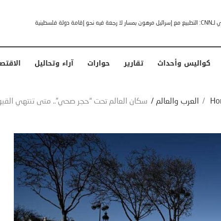
خشى ترامب” .. ردا على انتقادات وجهها له الرئيس الأمريكي
كواليس وأحداث
تقارير
حوارات
آراء وتحاليل
الاقتص
Ho
/
العرب والعالم
/
سكان العالم تحت “حجر صحي”.. متى تنتهي القيو