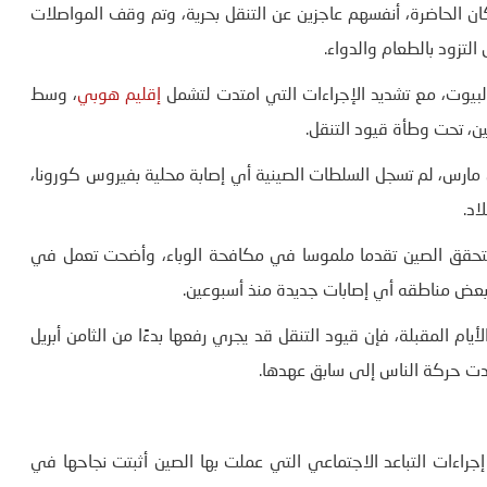
انتشار فيروس، ووجد 11 مليون من سكان الحاضرة، أنفسهم عاجزين عن التنقل بحرية، وتم وقف المواصلات
التزود بالطعام والدواء.
بيوت، مع تشديد الإجراءات التي امتدت لتشمل
إقليم هوبي
، وسط
 أن هذه الإجراءات قد آتت ثمارها، حتى الآن، ففي 19 من مارس، لم تسجل السلطات الصينية أي إصابة محلية بفيروس كورونا،
اد.
 لتحقق الصين تقدما ملموسا في مكافحة الوباء، وأضحت تعمل في
بعض مناطقه أي إصابات جديدة منذ أسبوعين.
 المقبلة، فإن قيود التنقل قد يجري رفعها بدءًا من الثامن أبريل
دت حركة الناس إلى سابق عهدها.
راءات التباعد الاجتماعي التي عملت بها الصين أثبتت نجاحها في