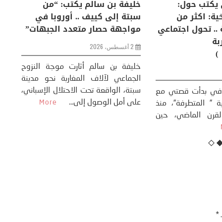
لكبرى .. كيف
منذر بالضيافي يكتب حول:
خل
إنسان والعالم؟
التغيرات المناخية: اكثر من
سب
ظاهرة طبيعية .. تحول اجتماعي
مو
وحضاري ( مقاربة
سوسيولوجية )
ضيافي ** المنعطف
تحول السوسيولوجي،
خل
23 يوليو، 2026
 القوة عالميًا، **
ال
تاريخ...
More
سب
كتب: منذر بالضيافي بدأت قصتي مع
عل
التغييرات المناخية ” المتطرفة”، منذ
نهاية ثمانينات القرن الماضي، حين
أطردنا ...
More
ـ
*