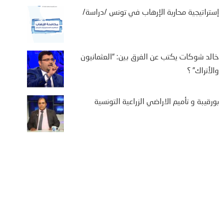
إستراتيجية محاربة الإرهاب في تونس /دراسة/
خالد شوكات يكتب عن الفرق بين: “العثمانيون
والأتراك” ؟
يفة بن سالم يكتب: “من
تة إلى كييف .. أوروبا في
اجهة حصار متعدد الجبهات”
بورقيبة و تأميم الاراضي الزراعية التونسية
2 أغسطس، 2026
يفة بن سالم أثارت موجة النزوح
جماعي لآلاف المغاربة نحو مدينة
تة، الواقعة تحت الاحتلال الإسباني،
ى أمل الوصول إلى...
More