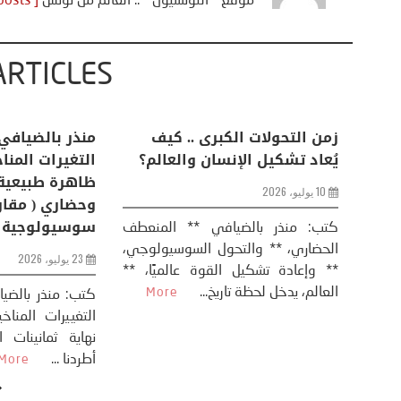
موقع " التونسيون " .. العالم من تونس
[ View all posts ]
ARTICLES
اعات
تحليل اخباري/ أمريكا وايران:
زمن التحولات ا
من
عودة الحرب .. و “هرمز” مربط
يُعاد تشكيل ال
الفرس
10 يوليو، 2026
8 يوليو، 2026
كتب: منذر بال
الحضاري، ** وال
عيد،
تحليل – منذر بالضيافي عاد الرئيس
** وإعادة تشكيل
طلسي
الأمريكي دونالد ترامب إلى قصف
العالم، يدخل لحظة 
أسره،
ايران، وذلك ردا على ما اعتبره الرئيس
دونالد ترامب، ...
More