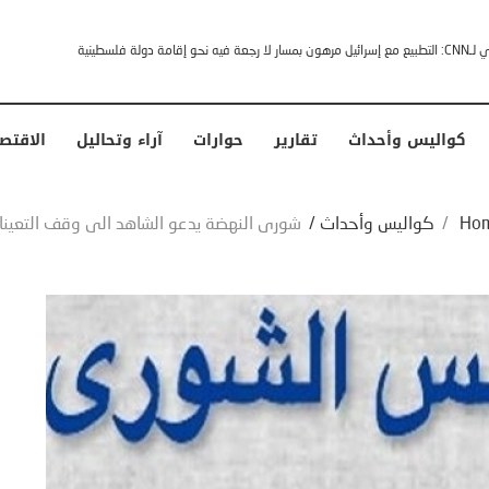
خشى ترامب” .. ردا على انتقادات وجهها له الرئيس الأمريكي
كواليس وأحداث
تقارير
حوارات
آراء وتحاليل
الاقتص
Ho
/
كواليس وأحداث
/
شورى النهضة يدعو الشاهد الى وقف التعين