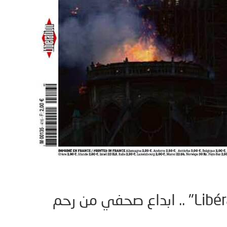
صورة اليوم// غلاف جريدة "Libération" .. ابداع صحفي من رحم