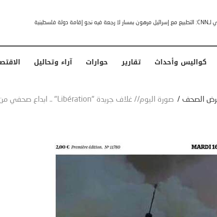
خشى ترامب” .. ردا على انتقادات وجهها له الرئيس الأمريكي
كواليس وأحداث
تقارير
حوارات
آراء وتحاليل
الاقتص
رض الصحف
/
صورة اليوم// غلاف جريدة "Libération" .. ابداع صحفي من رحم المأساة