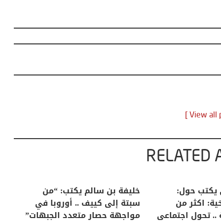
RELATED 
لكبرى .. كيف
منذر بالضيافي يكتب حول:
خل
إنسان والعالم؟
التغيرات المناخية: اكثر من
سب
ظاهرة طبيعية .. تحول اجتماعي
مو