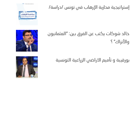
إستراتيجية محاربة الإرهاب في تونس /دراسة/
خالد شوكات يكتب عن الفرق بين: “العثمانيون
والأتراك” ؟
بورقيبة و تأميم الاراضي الزراعية التونسية
يفة بن سالم يكتب: “من
تة إلى كييف .. أوروبا في
اجهة حصار متعدد الجبهات”