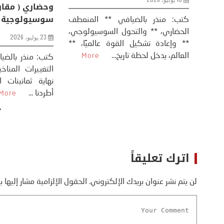
8 يوليو، 2026
كتب: منذر بال
الحضاري، ** وال
عيد،
تحليل – منذر بالضيافي عاد الرئيس
** وإعادة تشكيل
طلسي
الأمريكي دونالد ترامب إلى قصف
العالم، يدخل لحظة 
أسره،
ايران، وذلك ردا على ما اعتبره الرئيس
دونالد ترامب، ...
More
اترك تعليقاً
لن يتم نشر عنوان بريدك الإلكتروني.
الحقول الإلزامية مشار إليها ب