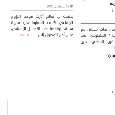
وحضاري ( مقاربة
سوسيولوجية )
ضيافي ** المنعطف
تحول السوسيولوجي،
خل
23 يوليو، 2026
 القوة عالميًا، **
ال
تاريخ...
More
سب
كتب: منذر بالضيافي بدأت قصتي مع
عل
التغييرات المناخية ” المتطرفة”، منذ
نهاية ثمانينات القرن الماضي، حين
أطردنا ...
More
ـ
*