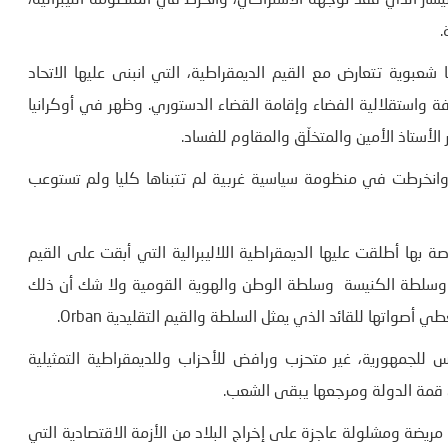
اقتصادية، التي انتهجها Mitterand ، واُنهيار اليسار الذي فقد توجهه الاشتراكي، وانخرط في المنظومة الليبرالية،
.
 شعبوية تتعارض مع القيم الديمقراطية، التي انبنى عليها الاتحاد
فة واستقلالية الفضاء وإقامة القضاء الدستوري. وظهر في أوكرانيا
وانخرطت في منظومة سياسية غربية لم تتبناها كليا ولم تستوعب
ة بها أطلقت عليها الديمقراطية اللاليبرالية التي أبقت على القيم
ة وسلطة الكنيسة وسلطة الوطن والهوية القومية ولا شك أن ذلك
أصواتها للقائد الذي يمثل السلطة والقيم التقليدية Orban.
للجمهورية، غير متحزب ورافض للأحزاب وللديمقراطية التمثيلية
ى قمة الدولة ومرجعها يبقى الشعب.
ديمقراطية تمثيلية مريضة ومشلولة عاجزة على إخراج البلاد من الأزمة الاقتصادية التي