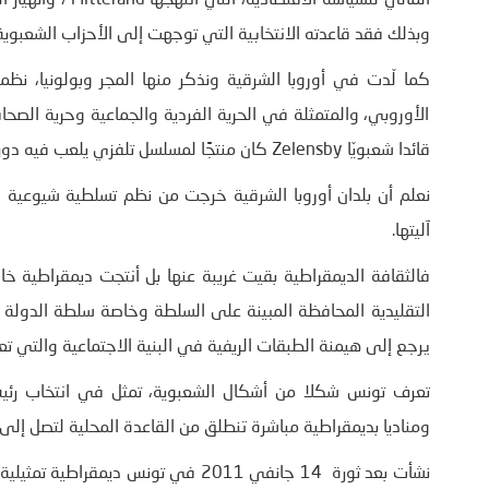
المالي للسياسة ال
وبذلك فقد قاعدته الانتخابية التي توجهت إلى الأحزاب الشعبوية
كما لّدت في أوروبا الشرقية ونذكر منها المجر وبولونيا، نظما
الأوروبي، والمتمثلة في الحرية الفردية والجماعية وحرية الصحا
قائدا شعبويّا Zelensby كان منتجًا لمسلسل تلفزي يلعب فيه دور الأستاذ الأمين والمتخلّق والمقاوم للفساد.
نعلم أن بلدان أوروبا الشرقية خرجت من نظم تسلطية شيوعية 
آليتها.
فالثقافة الديمقراطية بقيت غريبة عنها بل أنتجت ديمقراطية خاص
التقليدية المحافظة المبينة على السلطة وخاصة سلطة الدول
يرجع إلى هيمنة الطبقات الريفية في البنية الاجتماعية والتي تعطي 
تعرف تونس شكلا من أشكال الشعبوية، تمثل في انتخاب رئيس 
ومناديا بديمقراطية مباشرة تنطلق من القاعدة المحلية لتصل إل
نشأت بعد ثورة 14 جانفي 2011 في تونس 