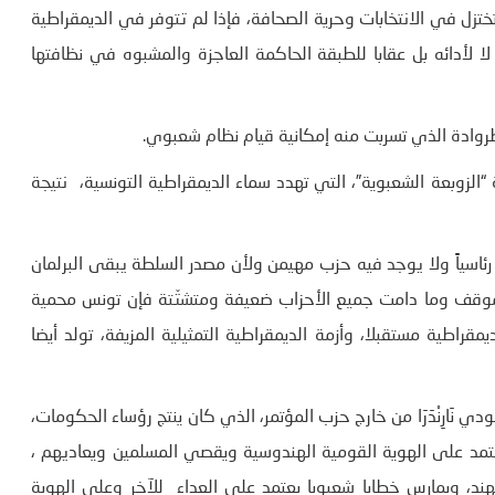
ختزل في الانتخابات وحرية الصحافة، فإذا لم تتوفر في الديمقراطية
 لا لأدائه بل عقابا للطبقة الحاكمة العاجزة والمشبوه في نظافتها
ة “الزوبعة الشعبوية”، التي تهدد سماء الديمقراطية التونسية، نتيجة
رئاسياً ولا يوجد فيه حزب مهيمن ولأن مصدر السلطة يبقى البرلمان
الموقف وما دامت جميع الأحزاب ضعيفة ومتشتّتة فإن تونس محمية
راطية مستقبلا، وأزمة الديمقراطية التمثيلية المزيفة، تولد أيضا
ي نَارِنْدَرَا من خارج حزب المؤتمر، الذي كان ينتج رؤساء الحكومات،
د على الهوية القومية الهندوسية ويقصي المسلمين ويعاديهم ،
ند، ويمارس خطابا شعبويا يعتمد على العداء للآخر وعلى الهوية