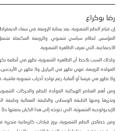
رضا بوكراع
إن قيام النظم الشعبوية، يعد بمثابة الزوبعة في سماء الديمقراط
المؤسس لنظام سياسي شعبوي. والزوبعة المكتملة تشتمل
الاجتماعية، التي تعرف الظاهرة الشعبوية.
ولذلك السبب نلاحظ أن الظاهرة الشعبوية، تظهر في أنظمة تكون
المولدة للزوبعة. فهي تظهر في البرازيل ولا تظهر ي الأرجنتين، 
ولا تظهر في فرنسا أو ألمانيا، رغم تواجد أحزاب شعبوية-فاشية،
ومن أهم العناصر الهيكلية المولّدة للنظم والحركات الشعبوي
وتذرّرها ومنها الطبقة الوسطى والطبقة العمالية وطبقة الفل
للإيديولوجية الشعبويّة، التي تتوجّه إلى هذا الكيان بصفتها حلاّ ل
ومن خصائص النظم الشعبوية، بروز قيادات كارزماتية متحررة 