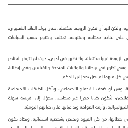
ية، ولكن لابد أن تكون الزوبعة مكتملة، حتى يولد القائد الشعبوي،
 على عناصر مختلفة ومتنوعة، تختلف وتتنوع حسب السياقات
 الزوبعة فيها مكتملة، ولا تظهر في أخرى، حيث لم تتوفر العناصر
وهي تظهر في بريطانيا والولايات المتحدة والفيليبين وفي إيطاليا،
 في كل منهما لم تصل بعد إلى الحكم.
ة، وهن أو ضعف الاندماج الاجتماعي، وتآكل الطبقات الاجتماعية
احين، لتُكوّن كيانا مذررا غير متجانس، يتحوّل إلى فريسة سهلة
لنيوليبرالية، وأزمة العولمة وتداعياتها على حياتهم اليوميّة.
في خطابها، من كل القيود وتختص بشخصية استثنائية، وتكاد تكون