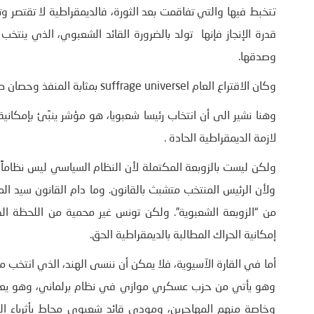
تتخبط فيها والتي تفاقمت بعد الثورة، فالديمقراطية لا تقتصر وت
قدرة الإنجاز فإنها تولد بالضرورة القائد الشعبوي، الذي ينتخب
وصدقها.
وكان الاقتراع العام suffrage universel بمثابة المنفذ وحصان طروادة الذي تسربت منه إمكانية قيام نظام شعبوي.
وهنا نشير الى أن انتخاب رئيسا شعبويا، هو مؤشر ينبِّئ بإمكاني
لازمة الديمقراطية الحادة .
ولكن ليست بالزوبعة المكتملة لأن النظام السياسي ليس نظاماً 
ولأن الرئيس المنتخب متشبث بالقانون. وما دام القانون سيد 
من “الزوبعة الشعبوية”. ولكن تونس غير محمية من اللحظة الديمق
إمكانية الحراك المطالبة بالديمقراطية الحق.
أما في القارة الآسيوية، فلا يمكن أن ننسى الهند، الذي انتخب مود
وهو يأتي من حزب عسكري موازي في نظام برلماني، وهو يعتم
وخاصة منهم المهاجرين، ومودي قائد شعبوي محاط بأثرياء اله