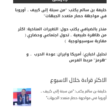
آراء وتحاليل
خليفة بن سالم يكتب: “من سبتة إلى كييف .. أوروبا
في مواجهة حصار متعدد الجبهات”
منذر بالضيافي يكتب حول: التغيرات المناخية: اكثر
من ظاهرة طبيعية .. تحول اجتماعي وحضاري (
مقاربة سوسيولوجية )
تحليل اخباري/ أمريكا وايران: عودة الحرب .. و
“هرمز” مربط الفرس
الأكثر قراءة خلال الأسبوع
خليفة بن سالم يكتب: “من سبتة إلى كييف ..
أوروبا في مواجهة حصار متعدد الجبهات”