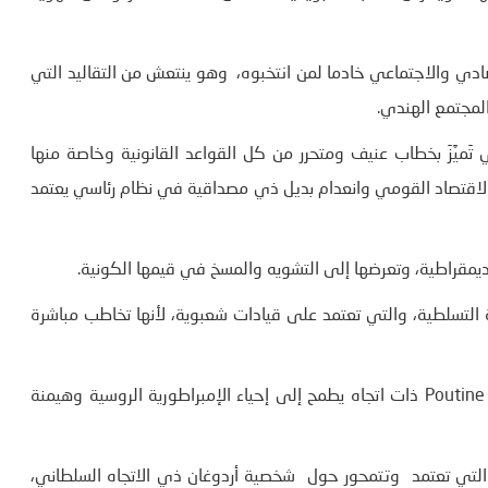
ادي والاجتماعي خادما لمن انتخبوه، وهو ينتعش من التقاليد التي
لمجتمع الهندي.
ورية الفيليبين الذي تَميَّزَ بخطاب عنيف ومتحرر من كل القواعد القانونية وخاصة منها
الاقتصاد القومي وانعدام بديل ذي مصداقية في نظام رئاسي يعتمد
ديمقراطية، وتعرضها إلى التشويه والمسخ في قيمها الكونية.
ة التسلطية، والتي تعتمد على قيادات شعبوية، لأنها تخاطب مباشرة
وهي الديمقراطية السيادية الروسية التي تعتمد على شخصية Poutine ذات اتجاه يطمح إلى إحياء الإمبراطورية الروسية وهيمنة
ا التي تعتمد وتتمحور حول شخصية أردوغان ذي الاتجاه السلطاني،