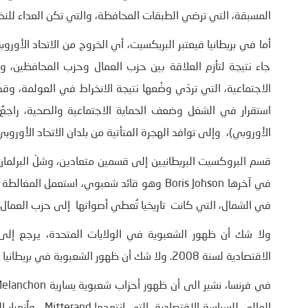
المسبقة، التي ترضي الطبقات المحافظة، والتي تكن العداء للنخبة
أما في بريطانيا فيعتبر البريكسيت، أي الخروج من الاتحاد الأور
جاء نتيجة لتأزم العلاقة بين حزب العمال وحزب المحافظين،
الاجتماعية، التي تردّي وضْعها نتيجة الانخراط في العولمة، وقد
الأوروبي)، وإلى توافد الهجرة المتأتية من بلدان الاتحاد الأوروبي
قسم البروكسيت البريطانيين إلى قسمين متعادين، وشلّ البرلمان 
في آخرها Boris Johson وهو قائد شعبوي، استع
في الشمال، التي كانت تاريخيا تُعطي أصواتها إلى حزب العمال.
الاقتصادية لسنة 2008. ولا شك أن ظهور الشعبوية في بريطانيا يرجع إلى سياسة Tatcher النيوليرالية في ثمانينيات القرن الماضي.