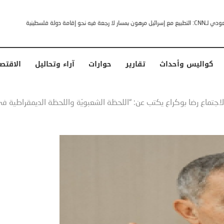
خشى ترامب” .. ردا على انتقادات وجهها له الرئيس الأمريكي
كواليس وأحداث
تقارير
حوارات
آراء وتحاليل
الاقتص
لاجتماع رضا بوكراع يكتب عن: “اللحظة الشعبويّة واللحظة الديمقراطية في عالمن