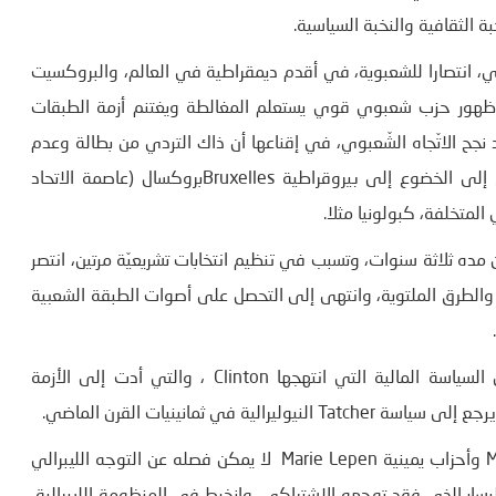
 الثقافية والنخبة السياسية.
وبي، انتصارا للشعبوية، في أقدم ديمقراطية في العالم، والبروكسيت
 وظهور حزب شعبوي قوي يستعلم المغالطة ويغتنم أزمة الطبقات
 نجح الاتّجاه الشّعبوي، في إقناعها أن ذاك التردي من بطالة وعدم
استقرار في الشغل وضعف الحماية الاجتماعية والصحية، راجعٌ إلى الخضوع إلى بيروقراطية Bruxellesبروكسال (عاصمة الاتحاد
 المتخلفة، كبولونيا مثلا.
مده ثلاثة سنوات، وتسبب في تنظيم انتخابات تشريعيّة مرتين، انتصر
مل المغالطة والطرق الملتوية، وانتهى إلى التحصل على أصوات الطبقة الشعبية
ولا شك أن ظهور الشعبوية في الولايات المتحدة، يرجع إلى السياسة المالية التي انتهجها Clinton ، والتي أدت إلى الأزمة
في فرنسا، نشير الى أن ظهور أحزاب شعبوية يسارية Melanchon وأحزاب يمينية Marie Lepen لا يمكن فصله عن التوجه الليبرالي