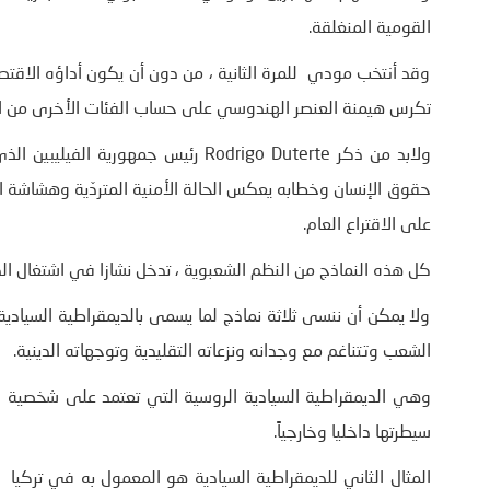
القومية المنغلقة.
وقد أنتخب مودي للمرة الثانية ، من دون أن يكون أداؤه الاقتص
تكرس هيمنة العنصر الهندوسي على حساب الفئات الأخرى من ا
ولابد من ذكر Rodrigo Duterte رئيس جمه
حقوق الإنسان وخطابه يعكس الحالة الأمنية المتردّية وهشاشة 
على الاقتراع العام.
كل هذه النماذج من النظم الشعبوية ، تدخل نشازا في اشتغال ال
ولا يمكن أن ننسى ثلاثة نماذج لما يسمى بالديمقراطية السيادي
الشعب وتتناغم مع وجدانه ونزعاته التقليدية وتوجهاته الدينية.
سيطرتها داخليا وخارجياً.
المثال الثاني للديمقراطية السيادية هو المعمول به في تركي