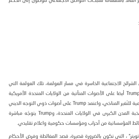
 القائد باستعماله لشبكات التواصل الاجتماعي للوصول إلى الحكم
ة، التي تعرف انتصار Trump اعتمادا على الشرائح الاجتماعية الخاسرة في مسار العولمة، تلك العولمة التي
تتسبب في انهيار الصّنَاغَة القومية لصالح بلدان آسيا، واعتمد Trump أيضا على الأصوات المتأتية من الولايات المتحدة الأمريكية
المنتجة للفحمَ، وسّوقَ النظرية الحمائية وشكّك في النظرية العلمية للتّغير المناخي، واعتمد Trump على أصوات ذوي التوجه الديني
الإنجيلي، المناهضين للعلم والعقلانية واللائكية، والمعادين لنخبة المدن الكبرى في الولايات المتحدة، وTrump يتوجّه مباشرة
سائط المؤسساتية من أحزاب ومؤسسات حكومية واعلام تقليدي.
اعي “تويتر” ، التي تكون بالضرورة قصيرة، قصد المغالطة وفرض الأحكام