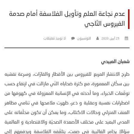
عدم نجاعة العلم وتأويل الفلاسفة أمام صدمة
الفيروس التّاجي
التونسيون
لا توجد تعليقات
25 أبريل، 2020
شعبان العبيدي
طرح الانتشار المريع للفيروس بين الأقطار والقارّات، وسرعة تفشيه
بين سكّان المعمورة، مع كثرة ضحاياه التّي مازالت في ارتفاع حسب
توقّعات الخبراء، وما أحدثه في الإنسانية المعزولة في كهوفها من
اضطرابات نفسية وعقلية و ذعر، ظهرت ملامحها في تنامي مظاهر
العنف المنزلي وحالات الاكتئاب، وما يمكن أن تكون مخلّفاته على
المدى البعيد على مختلف الأصعدة الصحيّة والاقتصادية و العالمية
سؤالا يخامر الغالبية في صمت، يتلقّفه الفلاسفة ويدفعهم إلى