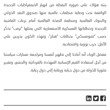
ينبّه هؤلاء على ضرورة اليقظة من انهيار الدّيمقراطيات الجديدة
الواقعة تحت وصاية منظمات عالمية منها صندوق النقد الدّولي
والبنوك العالمية ومنظمة الصحّة العالمية أمام نزعات الفاشية
الجديدة وخطاباتها العسكرية الاستعمارية التي يمثلها “ترمب” تذكّر
حسب “تشومسكي” بخطابات “هتلر”، وتهدّد الكون بحربين على
الأقل: حرب نووية واقتصادية.
ففضل الوباء أنّه أعادنا إلى تطهير أنفسنا ومراجعة مسارات سياستنا
من أجل استعادة القيم الإنسانية المهدّدة بالفردانيّة والجشع، وتغيير
تصّورنا للدّولة من دول جباية ورقابة إلى دول رعاية.