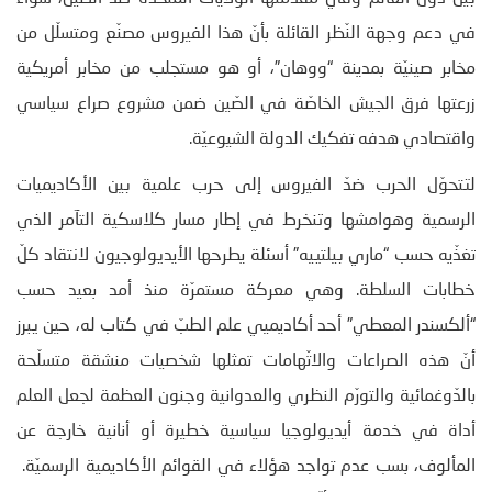
في دعم وجهة النّظر القائلة بأنّ هذا الفيروس مصنّع ومتسلّل من
مخابر صينيّة بمدينة “ووهان”، أو هو مستجلب من مخابر أمريكية
زرعتها فرق الجيش الخاصّة في الصّين ضمن مشروع صراع سياسي
واقتصادي هدفه تفكيك الدولة الشيوعيّة.
لتتحوّل الحرب ضدّ الفيروس إلى حرب علمية بين الأكاديميات
الرسمية وهوامشها وتنخرط في إطار مسار كلاسكية التآمر الذي
تغذّيه حسب “ماري بيلتييه” أسئلة يطرحها الأيديولوجيون لانتقاد كلّ
خطابات السلطة. وهي معركة مستمرّة منذ أمد بعيد حسب
“ألكسندر المعطي” أحد أكاديميي علم الطبّ في كتاب له، حين يبرز
أنّ هذه الصراعات والاتّهامات تمثلها شخصيات منشقة متسلّحة
بالدّوغمائية والتورّم النظري والعدوانية وجنون العظمة لجعل العلم
أداة في خدمة أيديولوجيا سياسية خطيرة أو أنانية خارجة عن
المألوف، بسب عدم تواجد هؤلاء في القوائم الأكاديمية الرسميّة.