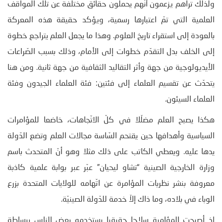
ولذلك تراهم يزعمون أنّهم يحملون حقائق مختلفة عن تلك المواقف
العلمية التي تمّ اعتبارها رسمية، ويؤكد حقيقة هذه المعركة
بالعودة إلى استقراء تاريخ العلوم. وهذا ما يجعل العلم يتراجع خطوة
إلى الخلف بدل التقدّم خطوات إلى الأمام، وذلك بسبب الصّراعات
الأيديولوجية من جهة وأثر التقاليد الثقافية من جهة ثانية. ومن هنا
يتحدّث عن تقسيم العلماء إلى فئتين: فئة العلماء الجيدون وفئة
العلماء السيئون.
هكذا يصبح العلم مضلّلا في كلّ الاتّجاهات، خاضعا للمؤامرات
السياسية وأهدافها حين يقتحم السّاسة مجالات العلم وتضع الدّولة
يدها عليه. ويعطي الكاتب على ذلك مثلا وهو أنّ المتحدث باسم
وزارة الخارجية الصينية “تشاو ليحيان” عبّر عبر بوابة علمية كاذبة
معروفة بنشر نظريات المؤامرة عن اتّهامه للولايات المتحدة بزرع
الوباء في بلاده، وما ذاك إلاّ خدمة للدّولة الصينيّة.
إذ أصبحت المؤامرة سلاحا حقيقيا يستخدمه بعض الناس ببساطة