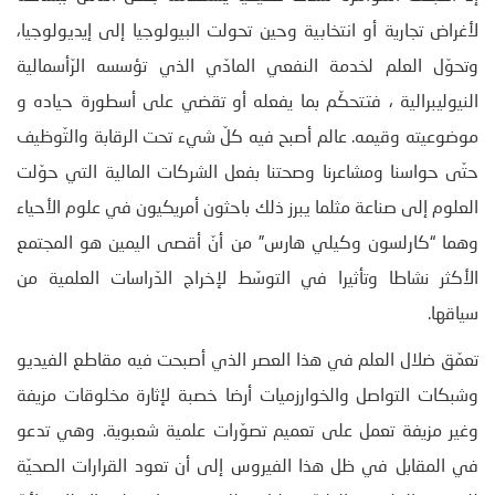
لأغراض تجارية أو انتخابية وحين تحولت البيولوجيا إلى إيديولوجيا،
وتحوّل العلم لخدمة النفعي المادّي الذي تؤسسه الرّأسمالية
النيوليبرالية ، فتتحكّم بما يفعله أو تقضي على أسطورة حياده و
موضوعيته وقيمه. عالم أصبح فيه كلّ شيء تحت الرقابة والتّوظيف
حتّى حواسنا ومشاعرنا وصحتنا بفعل الشركات المالية التي حوّلت
العلوم إلى صناعة مثلما يبرز ذلك باحثون أمريكيون في علوم الأحياء
وهما “كارلسون وكيلي هارس” من أنّ أقصى اليمين هو المجتمع
الأكثر نشاطا وتأثيرا في التوسّط لإخراج الدّراسات العلمية من
سياقها.
تعمّق ضلال العلم في هذا العصر الذي أصبحت فيه مقاطع الفيديو
وشبكات التواصل والخوارزميات أرضا خصبة لإثارة مخلوقات مزيفة
وغير مزيفة تعمل على تعميم تصوّرات علمية شعبوية. وهي تدعو
في المقابل في ظل هذا الفيروس إلى أن تعود القرارات الصحيّة