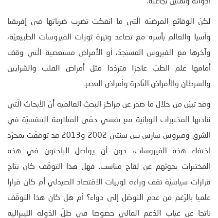
أدواته وتمتين نجاعته.
لكنّ الوقائع المرضيّة الّتي ما انفكت تضرب ضرباتها في إفريقيا
وآسيا والعالم بأسره مع تصاعد وتيرة ثورات الفيروسات الطبيعيّة،
وآخرها مع الفيروس المستجدّ، أو الأمراض مستعصية الّتي وقف
أمامها علم الطبّ عاجزا متردّدا مثل أمراض القلب والشرايين
والسرطان والأمراض النّادرة وأمراض العصر.
وقد تبيّن من خلال ما صدر عن مراكز البحث العالمية أنّ الأبحاث الّتي
قادتها المختبرات الوبائية مع تفشي حمّى المتلازمة التنفسيّة في
الشرق وفيروس سارس بين سنتي 2002 و2013 قد توقفّت بمجرّد
اختفاء هذه الفيروسات، دون أن يواصل الباحثون في هذه
المختبرات بحوثهم عن لقاح مناسب. فهل هذا التوقّف كان نتاج
قرارات سياسيّة تقف وراءه لوبيات الاقتصاد الصيدلي أم كان قرارا
علميا بالرّغم من عدم التوصّل إلى دواء؟ أم هل كان هذا التوقّف
ناتجا عن غياب الدّعم المالي خصوصا في ظلّ الدّولة الليبرالية