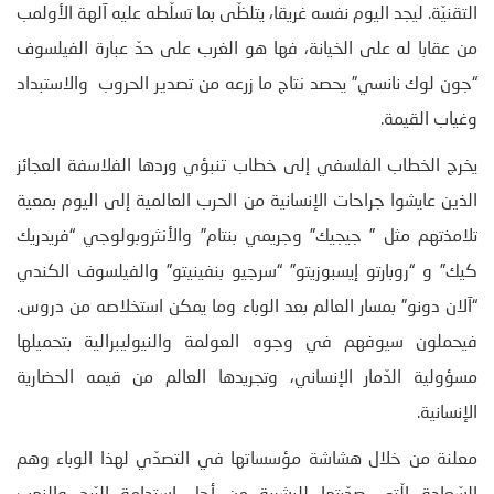
التقنيّة. ليجد اليوم نفسه غريقا، يتلظّى بما تسلّطه عليه آلهة الأولمب
من عقابا له على الخيانة، فها هو الغرب على حدّ عبارة الفيلسوف
“جون لوك نانسي” يحصد نتاج ما زرعه من تصدير الحروب والاستبداد
وغياب القيمة.
يخرج الخطاب الفلسفي إلى خطاب تنبؤي وردها الفلاسفة العجائز
الذين عايشوا جراحات الإنسانية من الحرب العالمية إلى اليوم بمعية
تلامذتهم مثل ” جيجيك” وجريمي بنتام” والأنثروبولوجي “فريدريك
كيك” و “روبارتو إيسبوزيتو” “سرجيو بنفينيتو” والفيلسوف الكندي
“آلان دونو” بمسار العالم بعد الوباء وما يمكن استخلاصه من دروس.
فيحملون سيوفهم في وجوه العولمة والنيوليبرالية بتحميلها
مسؤولية الدّمار الإنساني، وتجريدها العالم من قيمه الحضارية
الإنسانية.
معلنة من خلال هشاشة مؤسساتها في التصدّي لهذا الوباء وهم