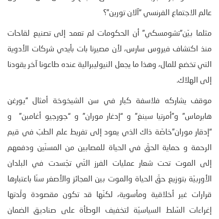
عالم الاجتماع الفرنسي “آلان تورين”؟
مثلما بيّن”تشومسكي” أن الحكومات لم تعمد إلى تصنيع لقاحات
منذ اكتشاف فيروس سارس، لأن مصيرنا بات بأيدي شركات الأدوية
التي تخضع للمال، وهذا ما يجعل النيوليبرالية عنده طاعونا آخر يقودنا
إلى الهلاك.
موقف يشاركه فلاسفة كبار في سن الشيخوخة أمثال “يورغن
هابرماس” و”أمرتيا سينغ” و “إدغار موران” و “جورجيو أغامبن” و
“إدقار موران”خاصّة ذاك الذي يعود إلى تفريط علم الطبّ في قيم
الرحمة و حماية الحقّ في الحياة للمصابين من المسنّين ودفعهم
إلى الموت تحت شعار عمليات الفرز التّي تجّسدت في البلدان
الأوربيّة بتوزيع حقّ الحياة والموت بين العجائز والأصغر سنّا باعتبارها
قرارات غير أخلاقية ومأسوية، لكنّها قد تكون مقصودة ولّدتها
إغراءات السّلط السياسيّة لتخفيف الوطأة على صناديق الضمان