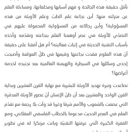
تأمّل حقيقة هذه الجائحة و فهم أسبابها ومخلفاتها، ومساءلة العلم
عن منزلته منها: أين نجاعة علم الطبّ وعلم الأوبئة من هذه
المسؤولية؟ وأين رجالاته من المسؤولية المحمولة عليهم في
التصدّي للأوبئة في عصر أوهمنا العلم بنجاعته وتقدّمه وأخذه
بأسباب التقنية الحديثة في إثبات فعاليته؟ أم هل أفقنا على حقيقة
أنّ هذه العلوم فقدت نجاعتها وقيمها في ظلّ العولمة وأصبحت
إحدى وسائلها في السيطرة والهيمنة العالمية بعد تجنيده لخدمة
أغراضها؟
تصاعدت وتيرة تهديد الأوبئة للبشرية مع نهاية القرن العشرين وبداية
القرن الواحد والعشرين بعد أن ظنّ الإنسان أنّ عصور الأوبئة المدمّرة
التي عصفت بالشعوب والأمم شرقا وغربا قد ولّت بلا رجعة مع تقدّم
العلم في العصر الحديث مدعوما بالخطاب الفلسفي العقلاني، ومع
القفزة الكبيرة الّتي عرفتها التقنيّة وباتت مرتكزا له في تطوير