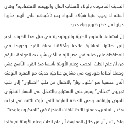
الحديثة المأخوذة بالولاء لأقطاب المال والهيمنة الاقتصادية؟ وهي
أسئلة لا يجيب عنها هؤلاء الخبراء رغم تأكيدهم على أنّهم حذّروا
حينها من خطر ظهور وباء جديد.
إنّ اهتمامنا بالعلوم الطبيّة والبيولوجية في مثل هذا الظرف راجع
إلى صلتها المباشرة علاجيا وأخلاقيا بحياة الفرد ودورها في
المحافظة على حياته في عصر الرّفاه الّذي بشّرت به العولمة، بالرّغم
من أنّ علم الطبّ الحديث وعلم الأوبئة تأسسا منذ القرن التّاسع عشر،
وحملا أحلاما طوباوية في مشاريع علاجيّة حديثة مع القفزة النّوعيّة
الّتي حقّقها مع “كلود برنار” بالانتقال من طبّ “انتظاري” إلى طبّ
تجريبي “تدخّلي” يقوم على الاستباق والتدخّل في المسار التطوّريّ
للمرض وإيقافه. وهي اللّحظة الفارقة الّتي عزّزت الثقة في نجاعة
هذين العلمين، دعّمتها الاكتشافات المنجزة في “الميكروبيولوجيا”.
ولكن تبيّن أنّ من خلال الممارسة أنّ علم الطبّ وعلم الأوبئة لم يفلحا