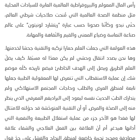
رأس المال المعولم والبيروقراطية العالمية العابرة للسيادات المحلية
مثل منظمة الصحة العالمية التي مُنحت صلاحيات شرطي العالم،
حتّى نبدو وكأنّنا صحونا حسب عبارة “ريتشارد لونيتون” على عالم
صناعة التعاسة وضياع المعنى والقيم والتّفاهة والمهانة.
هذه العولمة التي جعلت العلم حمارا تركبه والتقنية جحشا لخدمتها.
وها نحن بصدد انتقال وحشي لم يكن معدّا له مسبّقا. كيف يضلّ
العلم الطريق ويصل إلى الهدف الخاطئ فيضع تاريخه كلّه موضع
شك. إن عملية الاستقطاب التي تتعرض لها المعقولية الطبية جعلها
تابعة لمنطق العرض والطلب وحاجات المجتمع الاستهلاكي ولم
يتدارك الطبّ الحديث نفسه ليعود إلى البراديغم المعرفي الذي ينظر
منه إلى الصحّة والمرض. أو أن التقنية المتوحّشة قد حوّلته للامتثال
لها فغدا هو الآخر جزء من عملية استغلال الطبيعة والنفعية التي
أدانها هيدغر. أم أنّ العلاقة بين الفعل العلاجي والشفاء علاقة
مصادفة ومجرد تجربة خاضعة لمنطق النجاح والفشل على حدّ قول