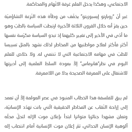
الاجتماعي، وهكذا يدخل العلم غرفة الاتّهام والمحاكمة.
غير أنّ “روبارتو إيسبوزيتو” يخفّف من وطأة هذه النّزعة التشاؤميّة
حين يقرّ أنه خلال القرون الثلاثة الأخيرة ارتبطت السياسة بالطبّ وهو
ما أدّى في الأخير إلى تغيير كليهما إذ تبدو السياسة مكرّسة نفسها
أكثر فأكثر لعلاج مواطنيها من المخاطر لذلك نشهد بالمثل تسييسا
للطبّ في مهامه الاجتماعية التي لا تنتمي له. ولا خلاص للعلم
اليوم في نظر”هابرماس” إلاّ بعودة السلط العلمية إلى أديرتها
للاشتغال على المعرفة الصحيحة بدلا من اللامعرفة.
لم يبق للفلسفة هذا الخطاب المنبوذ في عصر العولمة إلاّ أن تعمد
إلى إزاحة النّقاب عن المخاطر الحقيقية الّتي باتت تهدّد الإنسانيّة،
وتعلن مشهدا جنائزيا متواترا ابتدأ بإعلان موت الإله لتحلّ محلّه
ألوهية الإنسان الحداثي، ثمّ إعلان موت الإنسانية أمام انتصاب إله