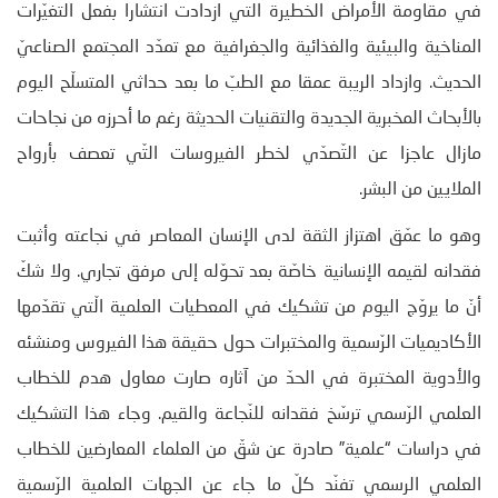
في مقاومة الأمراض الخطيرة التي ازدادت انتشارا بفعل التغيّرات
المناخية والبيئية والغذائية والجغرافية مع تمدّد المجتمع الصناعيّ
الحديث. وازداد الريبة عمقا مع الطبّ ما بعد حداثي المتسلّح اليوم
بالأبحاث المخبرية الجديدة والتقنيات الحديثة رغم ما أحرزه من نجاحات
مازال عاجزا عن التّصدّي لخطر الفيروسات التّي تعصف بأرواح
الملايين من البشر.
وهو ما عمّق اهتزاز الثقة لدى الإنسان المعاصر في نجاعته وأثبت
فقدانه لقيمه الإنسانية خاصّة بعد تحوّله إلى مرفق تجاري. ولا شكّ
أنّ ما يروّج اليوم من تشكيك في المعطيات العلمية الّتي تقدّمها
الأكاديميات الرّسمية والمختبرات حول حقيقة هذا الفيروس ومنشئه
والأدوية المختبرة في الحدّ من آثاره صارت معاول هدم للخطاب
العلمي الرّسمي ترسّخ فقدانه للنّجاعة والقيم. وجاء هذا التشكيك
في دراسات “علمية” صادرة عن شقّ من العلماء المعارضين للخطاب
العلمي الرسمي تفنّد كلّ ما جاء عن الجهات العلمية الرّسمية