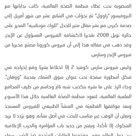
المنضوية تحت غطاء منظمة الصحّة العالمية، كانت بداياتها مع
البروفيسور “راوول” ثمّ تحوّلت في السّابع عشر من شهر أفريل إلى
صدمة كبرى مع نشر مقال مثير للجدل “للوك مونتانييه” المحرز على
جائزة نوبل 2008 تقديرا لاكتشافه الفيروس المسؤول عن الإيدز.
وقد ذهب في مقاله هذا إلى أن فيروس كورونا مصنّع مخبريا من
فيروس الإيدز وسارس.
وليس فيروس سارس كوفيد 2 إلاّ اختلاقا بشريّا وقع إخراجه في
شكل أسطورة سمجة تحت عنوان سوق السّمك بمدينة “ووهان”.
وجاء الردّ على ما نشره بتكذيب شبه تامّ وحاسم من طرف المجامع
العلمية العالمية، لتعود منظّمة الصحّة العالمية خلال هذا الأسبوع
وبعد مواقفها القطعيّة في المنشأ الطبيعي للفيروس المستجدّ
وتعلن أنّ الوقت غير مناسب للبحث في أصل نشأته. وهو ترّدد لا يزيد
الشكوك إلاّ تأكّدا، ويفتح من جديد باب المؤامرة والحرب الإعلامية
بين دول العالم وفي مقدّمتها الولايات المتّحدة ضدّ الصّين، سواء