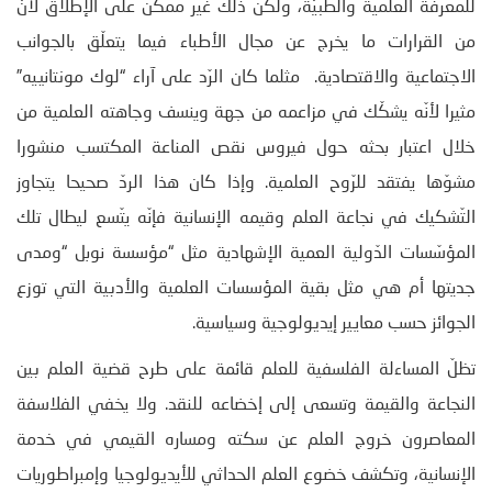
للمعرفة العلمية والطبيّة، ولكن ذلك غير ممكن على الإطلاق لأنّ
من القرارات ما يخرج عن مجال الأطباء فيما يتعلّق بالجوانب
الاجتماعية والاقتصادية. مثلما كان الرّد على آراء “لوك مونتانييه”
مثيرا لأنّه يشكّك في مزاعمه من جهة وينسف وجاهته العلمية من
خلال اعتبار بحثه حول فيروس نقص المناعة المكتسب منشورا
مشوّها يفتقد للرّوح العلمية. وإذا كان هذا الردّ صحيحا يتجاوز
التّشكيك في نجاعة العلم وقيمه الإنسانية فإنّه يتّسع ليطال تلك
المؤسّسات الدّولية العمية الإشهادية مثل “مؤسسة نوبل “ومدى
جديتها أم هي مثل بقية المؤسسات العلمية والأدبية التي توزع
الجوائز حسب معايير إيديولوجية وسياسية.
تظلّ المساءلة الفلسفية للعلم قائمة على طرح قضية العلم بين
النجاعة والقيمة وتسعى إلى إخضاعه للنقد. ولا يخفي الفلاسفة
المعاصرون خروج العلم عن سكته ومساره القيمي في خدمة
الإنسانية، وتكشف خضوع العلم الحداثي للأيديولوجيا وإمبراطوريات