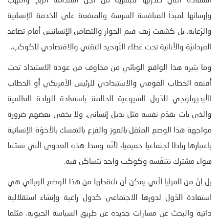
السّعادة الّتي صدّرتها للبشرية من أجل استدامة الرّبح والنهب
وإرسائها لمبدأ المنافسة الشرسة والمنفعة على الخدمة الإنسانية
والرّعاية. بل كشفت زيف قيم الحوار والتضامن الإنسانيين أمام تصاعد
الفردانيّة والأنانية تحت غطاء التّوحيد التقني والاقتصادي للكوكب.
وما يثيره هذا الواقع الوبائي من مخاوف من عودة الاستبداد تحت
أقنعة الخطاب القومي والاستبدادي للرئيس الأمريكي أو الخطاب
الأيديولوجي للدّول الشيوعية الحالمة باستعادة الريادة العالمية
والذي بات يقدّم نفسه مثل بديل إنساني. ولا يخفي بعضهم ضرورة
مواجهة هذا الوضع المثقل بالعوز والفزع بالتمسك بالأخوّة الإنسانية
باعتبارها رباطا اجتماعيا حميميا، لأنّه وسط هذه العدوى الّتي تشتتنا
هواء مشترك نتنفّسه وكوكب واحد نتساكن فيه.
بل إنّ من المزايا الّتي يمكن أن نلتقطها من هذا الوضع الوبائي هي
استعادة الدّول لدورها الاجتماعي كدول راعية وإنشاء استقلالية
ذاتية والبحث عن مسارات جديدة عن طريق السياسة الحيوية. مثلما