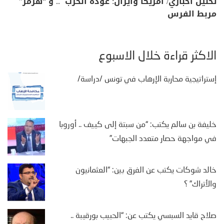
تحليل اخباري/ أمريكا وايران: عودة الحرب .. و “هرمز”
مربط الفرس
الأكثر قراءة خلال الأسبوع
إستراتيجية محاربة الإرهاب في تونس /دراسة/
خليفة بن سالم يكتب: “من سبتة إلى كييف .. أوروبا
في مواجهة حصار متعدد الجبهات”
خالد شوكات يكتب عن الفرق بين: “العثمانيون
والأتراك” ؟
صلاح قايد السبسي يكتب عن: “الحبيب بورقيبة ..