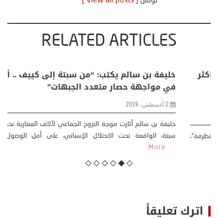
تونس
[ View all posts ]
RELATED ARTICLES
منذر بالضيافي يكتب حول: التغيرات المناخية: اكثر
من ظاهرة طبيعية .. تحول اجتماعي وحضاري (
مقاربة سوسيولوجية )
23 يوليو، 2026
كتب: منذر بالضيافي بدأت قصتي مع التغييرات المناخية ” المتطرفة”،
منذ نهاية ثمانينات القرن الماضي، حين أطردنا ...
More
اترك تعليقاً