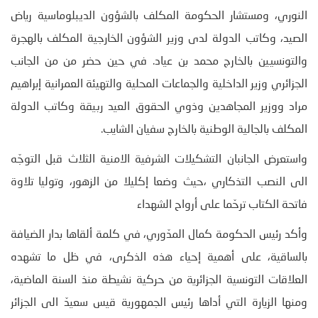
النوري، ومستشار الحكومة المكلف بالشؤون الديبلوماسية رياض
الصيد، وكاتب الدولة لدى وزير الشؤون الخارجية المكلف بالهجرة
والتونسيين بالخارج محمد بن عياد. في حين حضر من من الجانب
الجزائري وزير الداخلية والجماعات المحلية والتهيئة العمرانية إبراهيم
مراد ووزير المجاهدين وذوي الحقوق العيد ربيقة وكاتب الدولة
المكلف بالجالية الوطنية بالخارج سفيان الشايب.
واستعرض الجانبان التشكيلات الشرفية الامنية الثلاث قبل التوجّه
الى النصب التذكاري ،حيث وضعا إكليلا من الزهور، وتوليا تلاوة
فاتحة الكتاب ترحّما على أرواح الشهداء
وأكد رئيس الحكومة كمال المدّوري، في كلمة ألقاها بدار الضيافة
بالساقية، على أهمية إحياء هذه الذكرى، في ظل ما تشهده
العلاقات التونسية الجزائرية من حركية نشيطة منذ السنة الماضية،
ومنها الزيارة التي أداها رئيس الجمهورية قيس سعيدّ الى الجزائر