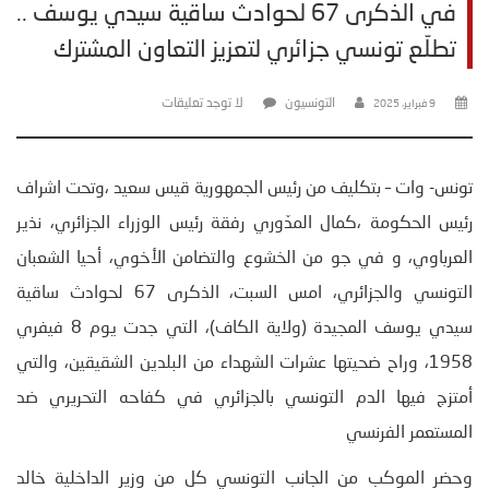
في الذكرى 67 لحوادث ساقية سيدي يوسف ..
تطلّع تونسي جزائري لتعزيز التعاون المشترك
التونسيون
لا توجد تعليقات
9 فبراير، 2025
تونس- وات – بتكليف من رئيس الجمهورية قيس سعيد ،وتحت اشراف
رئيس الحكومة ،كمال المدّوري رفقة رئيس الوزراء الجزائري، نذير
العرباوي، و في جو من الخشوع والتضامن الأخوي، أحيا الشعبان
التونسي والجزائري، امس السبت، الذكرى 67 لحوادث ساقية
سيدي يوسف المجيدة (ولاية الكاف)، التي جدت يوم 8 فيفري
1958، وراح ضحيتها عشرات الشهداء من البلدين الشقيقين، والتي
أمتزج فيها الدم التونسي بالجزائري في كفاحه التحريري ضد
المستعمر الفرنسي
وحضر الموكب من الجانب التونسي كل من وزير الداخلية خالد