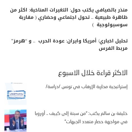
منذر بالضيافي يكتب حول: التغيرات المناخية: اكثر من
ظاهرة طبيعية .. تحول اجتماعي وحضاري ( مقاربة
سوسيولوجية )
تحليل اخباري/ أمريكا وايران: عودة الحرب .. و “هرمز”
مربط الفرس
الأكثر قراءة خلال الأسبوع
إستراتيجية محاربة الإرهاب في تونس /دراسة/
خليفة بن سالم يكتب: “من سبتة إلى كييف .. أوروبا
في مواجهة حصار متعدد الجبهات”