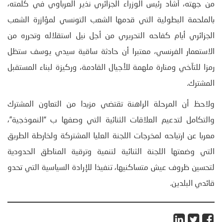
من جهته، أشاد رئيس الوزراء الجزائري نذير العرباوي في كلمته،
بالملحمة البطولية التي قدمها الشعب التونسي لمؤازرة الشعب
الجزائري أيام كفاحه التحريري من أجل نيل استقلاله وتحرره من
الاستعمار الفرنسي، معتبرا أن حادثة ساقية سيدي يوسف ستظل
رمزا للتآخي ومنارة ملهمة للأجيال القادمة، وركيزة لبناء المستقبل
المشترك.
ولاحظ أن المرحلة الراهنة تقتضي مزيدا من التعاون المشترك
والتكامل لتدعيم العلاقات الثنائية التي وصفها ب “النموذجية”،
معربا عن ارتياحه لمخرجات اللجنة العليا المشتركة ولخارطة الطريق
التي وضعتها اللجنة الثنائية لتنمية وترقية المناطق الحدودية
لتحسين ظروف عيش متساكنيها، تنفيذا للإرادة السياسية التي تحدو
قائدي البلدين.