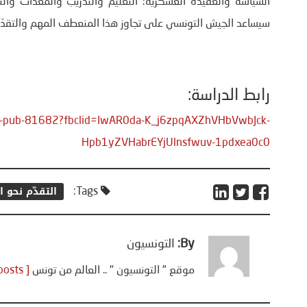
السياسة والعقيدة العسكرية؛ التعليم والتدريب والمعدات وال
سيساعد الجيش التونسي على تجاوز هذا المنعطف المهم والتقدّم 
رابط الدراسة:
ar-pub-81682?fbclid=IwAR0da-K_j6zpqAXZhVHbVwbJck-
Hpb1yZVHabrEYjUlnsfwuv-1pdxea0c0
التقدّم نحو 
Tags:
By:
التونسيون
موقع " التونسيون " .. العالم من تونس
[ View all posts ]