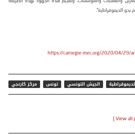
تمارين والعمليات والمؤسسات. وتقييم هذه الجهود بهذه الطريقة
نحو الديموقراطية”.
https://carnegie-mec.org/2020/04/29/
الديموقراطية
الجيش التونسي
تونس
مركز كارنجي