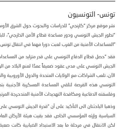
تونس- التونسيون
نشر موقع مركز “كارنجي” للدراسات والبحوث حول الشرق الأوسط
“تطور الجيش التونسي ودور مساعدة قطاع الأمن الخارجي”، للباح
“المساعدات الأمنية من الغرب لعبت دورا مهما في انتقال تونس بع
الجيش التونسي على مدى عقود ضعيفاً عمدًا لمنع البلاد من الو
الآن، تلعب الشراكات مع الولايات المتحدة والدول الأوروبية والش
التونسي هذه الفرصة لتلقي المساعدة العسكرية الأجنبية بتح
وفلسفته الدفاعية ومكافحة التهديدات الأمنية المتدحرجة المرتبط
وذهبا الباحثتان الى التأكيد على أن “قدرة الجيش التونسي على
السياسية وإرثه المؤسسي الخاص. فقد بقيت هيئة الأركان العا
لكن الانتقال في مرحلة ما بعد الاستبداد الضبابية كانت صع