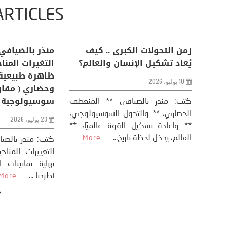
ARTICLES
اعات
تحليل اخباري/ أمريكا وايران:
زمن التحولات ا
من
عودة الحرب .. و “هرمز” مربط
يُعاد تشكيل ال
الفرس
10 يوليو، 2026
8 يوليو، 2026
كتب: منذر بال
الحضاري، ** وال
عيد،
تحليل – منذر بالضيافي عاد الرئيس
** وإعادة تشكيل
طلسي
الأمريكي دونالد ترامب إلى قصف
العالم، يدخل لحظة 
أسره،
ايران، وذلك ردا على ما اعتبره الرئيس
دونالد ترامب، ...
More