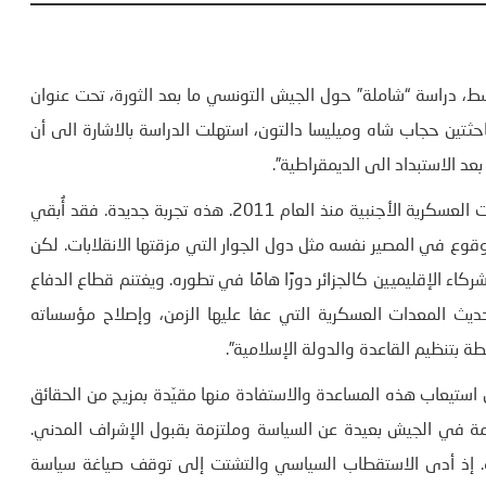
، دراسة “شاملة” حول الجيش التونسي ما بعد الثورة، تحت عنوان
ثتين حجاب شاه وميليسا دالتون، استهلت الدراسة بالاشارة الى أن
د الاستبداد الى الديمقراطية”.
فقد “حصل قطاع الدفاع التونسي على قدر متزايد من المساعدات العسكرية الأجنبية منذ العام 2011. هذه تجربة جديدة. فقد أُبقي
قوع في المصير نفسه مثل دول الجوار التي مزقتها الانقلابات. لكن
ركاء الإقليميين كالجزائر دورًا هامًا في تطوره. ويغتنم قطاع الدفاع
ديث المعدات العسكرية التي عفا عليها الزمن، وإصلاح مؤسساته
ة بتنظيم القاعدة والدولة الإسلامية”.
 استيعاب هذه المساعدة والاستفادة منها مقيّدة بمزيج من الحقائق
مة في الجيش بعيدة عن السياسة وملتزمة بقبول الإشراف المدني.
بة. إذ أدى الاستقطاب السياسي والتشتت إلى توقف صياغة سياسة