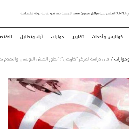
خشى ترامب” .. ردا على انتقادات وجهها له الرئيس الأمريكي
كواليس وأحداث
تقارير
حوارات
آراء وتحاليل
الاقتص
 وحوارات
/
في دراسة لمركز “كارنجي”: “تطور الجيش التونسي والتقدّم نح