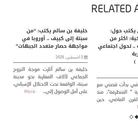
RELATED 
لكبرى .. كيف
منذر بالضيافي يكتب حول:
خل
إنسان والعالم؟
التغيرات المناخية: اكثر من
سب
ظاهرة طبيعية .. تحول اجتماعي
مو
وحضاري ( مقاربة
سوسيولوجية )
ضيافي ** المنعطف
تحول السوسيولوجي،
خل
23 يوليو، 2026
 القوة عالميًا، **
ال
تاريخ...
More
سب
كتب: منذر بالضيافي بدأت قصتي مع
عل
التغييرات المناخية ” المتطرفة”، منذ
نهاية ثمانينات القرن الماضي، حين
أطردنا ...
More