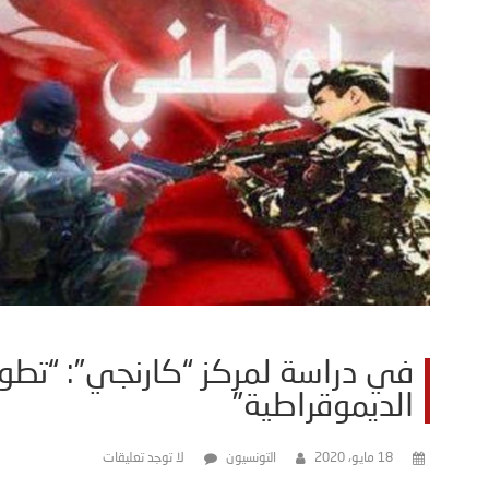
في دراسة لمركز “كارنجي”: “تطور
الديموقراطية”
18 مايو، 2020
التونسيون
لا توجد تعليقات