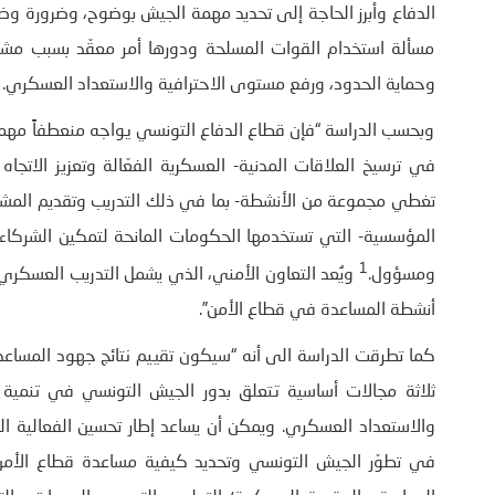
الدفاع وأبرز الحاجة إلى تحديد مهمة الجيش بوضوح، وضرورة وضع 
مسألة استخدام القوات المسلحة ودورها أمر معقّد بسبب مشهد
وحماية الحدود، ورفع مستوى الاحترافية والاستعداد العسكري.
وبحسب الدراسة “فإن قطاع الدفاع التونسي يواجه منعطفاً مهماً. 
في ترسيخ العلاقات المدنية- العسكرية الفعّالة وتعزيز الاتجا
تغطي مجموعة من الأنشطة- بما في ذلك التدريب وتقديم المشورة 
المؤسسية- التي تستخدمها الحكومات المانحة لتمكين الشركاء
1
ومسؤول.
ويُعد التعاون الأمني، الذي يشمل التدريب العسكري 
أنشطة المساعدة في قطاع الأمن”.
كما تطرقت الدراسة الى أنه “سيكون تقييم نتائج جهود المساعدة ا
ثلاثة مجالات أساسية تتعلق بدور الجيش التونسي في تنمية ا
والاستعداد العسكري. ويمكن أن يساعد إطار تحسين الفعالية 
في تطوّر الجيش التونسي وتحديد كيفية مساعدة قطاع الأمن 