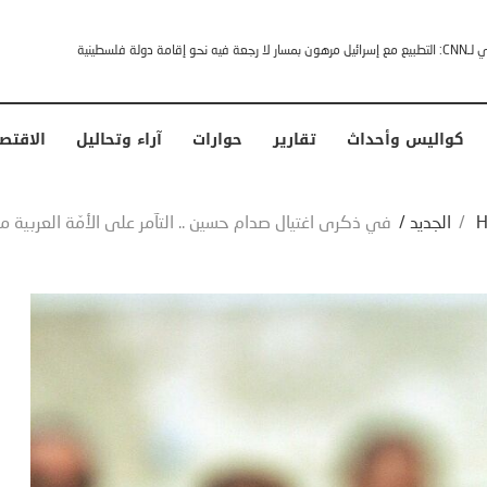
خشى ترامب” .. ردا على انتقادات وجهها له الرئيس الأمريكي
كواليس وأحداث
تقارير
حوارات
آراء وتحاليل
الاقتص
H
/
الجديد
/
في ذكرى اغتيال صدام حسين .. التآمر على الأمّة العربية مس