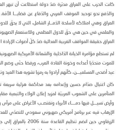
كانت الحرب على العراق مدبّرة ضدّ دولة استطاعت أن تبهر العا
والدّفع نحو توحيد الموقف العربي والدّفاع عن قضايــــا الأمّة.
العراق وهي امتلاكه لأسلحة الدّمـــار الشامل، التي لا يحقّ للدول
والعلمي في حين هي حقّ للدول العظمى وللاستعمار الصهيوني ا
العراق حقيقة المواقف الغربية العدائية ضدّ كلّ أصوات الإرادة الع
لم تستطع مؤامرة الخيانة الدّاخلية والشماتة الأمريكية الصهيوني
للموت متحدّيا أعداءه وخونة القادة العرب، ورفضا حتّى وضع ال
عيد أضحى المسلميــــن، كأنّهم أرادوا به رمزيا تشويه هذا العيد وت
كان اغتيال صدّام حسين وإعدامه بعد محاكمة هزلية سريعة توجّ
المتآمرين على الشعوب العربيّة لمزيد إعلان الولاء والتبعية م
وأرض تسيــــل فيها دمـــــاء الأبرياء وتغتصــب الأغراض على م
الإرهاب فيه عبر برنامج أمريكي صهيوني سعودي للتصدّي للعدوّ 
الزرقاوي حين انضم تنظ