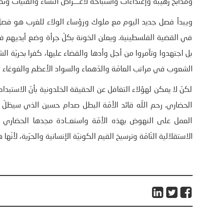
ومذابح رهيبة وإعتداءات واستباحة لأعــــراض النساء والفتيات وتدمي
ويبدأ فصل جديد اليوم مع ملوك ورؤساء الولاء للغرب هو فصل ال
في القضية الفلسطينية. ويعلن الخونة بكلّ جرأة وضع أيديهم في ي
بل اجتهدوا وتآمروا من أجل وأدها والقضاء عليها، كفرا بحريّة ال
الشعوب في مراتب العامّة والدّهماء والسواد الأعظم والغوغاء الت
لكنّ لا يمكن لهؤلاء التغافل عن الحقيقة الخلدونية بأنّ الاستبداد زا
الحضاري. رحم اللّه قائد الأمّة البطل صدام حسين الذي سيظلّ بت
العمل على النهوض بهذه الأمّة واستعــادة مجدها الحضاري وا
الاستقلالية التّامّة وترسيخ القيم الكونيّة الإنسانية والحرّية، لأن