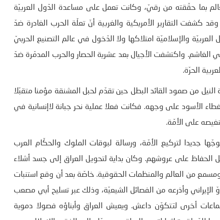
لم بما حقّقته من رقيّ، وكانت تعمل على مساعدة الدّول العربيّة
 وقد كشفت التقارير الأمريكية والغربية أنّ تعلّة الحرب الغادرة ضدّ
 العربيّة والإسلاميّة امتلاكها ولا الدّخول في عالم التصنيع الحربيّ
لغاشم. واكتشفت الأجيال بعد عشرية الحصار والحرب المدمّرة ضدّ
ربية الحرّة.
ة النيل من صمود القائد البطل حين تقدّم لحبل المشنقة مؤمنا متقبّلا
غطاء الأسود على وجهه. فكانت فعلا عملية نحر جبانة لاإنسانية في
نغيصه على الأمّة.
ها جديدا لتركيع الأمّة، ورسالة لبوقات الملوك والحكّام العرب
قابل الحفاظ على عروشهم. وكان بداية لتحويل العراق إلى جسد أشلاء
رأى ومسمع من العالم والمنظمات الحقوقية. خاصّة بعد أن وقع استنبات
الإيراني وأذرعه من الفصائل الشيعيّة، وذلك عبر تسليح أبي مصعب
يم القاعدة سنة 2006 بالعراق إلى جماعات أخرى لتتكوّن داعش. ويعيش العراق وأبناؤه فصولا دموية