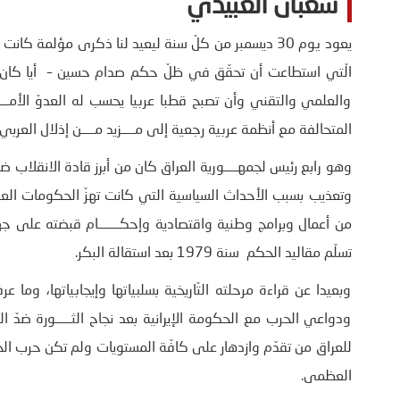
شعبان العبيدي
يعود يوم 30 ديسمبر من كلّ سنة ليعيد لنا ذكرى مؤلمة كا
الّتي استطاعت أن تحقّق في ظلّ حكم صدام حسين – أيا كان ال
والعلمي والتقني وأن تصبح قطبا عربيا يحسب له العدوّ الأمــ
المتحالفة مع أنظمة عربية رجعية إلى مـــــزيد مـــــن إذلال العرب
وتعذيب بسبب الأحداث السياسية التي كانت تهزّ الحكومات العراق
من أعمال وبرامج وطنية واقتصادية وإحكــــــــام قبضته على جها
تسلّم مقاليد الحكم سنة 1979 بعد استقالة البكر.
وبعيدا عن قراءة مرحلته التّاريخية بسلبياتها وإيجابياتها، وم
ودواعي الحرب مع الحكومة الإيرانية بعد نجاح الثــــــورة ضدّ 
للعراق من تقدّم وازدهار على كافّة المستويات ولم تكن حرب الخ
العظمى.