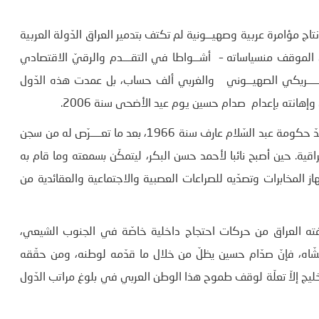
نت نتاج مؤامرة عربية وصهيـــونية لم تكتف بتدمير العراق الدّولة العربية
موقف منسياساته – أشـــواطا في التقــــدم والرقيّ الاقتصادي
ـــــــريكي الصهيـــوني والغربي ألف حساب، بل عمدت هذه الدّول
ي وإهانته بإعدام صدام حسين يوم عيد الأضحى سنة 2006.
وهو رابع رئيس لجمهـــــورية العراق كان من أبرز قادة الانقلاب ضدّ حكومة عبد السّلام عارف سنة 1966، بعد ما تعـــــرّص له من سجن
ية. حين أصبح نائبا لأحمد حسن البكر، ليتمكّن بسمعته وما قام به
ز المخابرات وتصدّيه للصراعات العصبية والاجتماعية والعقائدية من
ا عرفته العراق من حركات احتجاج داخلية خاصّة في الجنوب الشيعي،
الشّاه، فإنّ صدّام حسين يظلّ من خلال ما قدّمه لوطنه، ومن حقّقه
ليج إلاّ تعلّة لوقف طموح هذا الوطن العربي في بلوغ مراتب الدّول