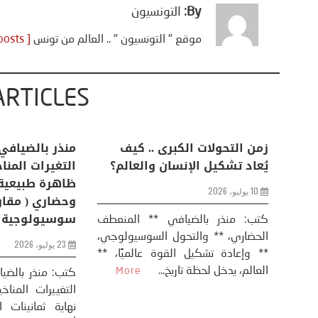
By:
التونسيون
موقع " التونسيون " .. العالم من تونس
[ View all posts ]
ARTICLES
اعات
تحليل اخباري/ أمريكا وايران:
زمن التحولات ا
من
عودة الحرب .. و “هرمز” مربط
يُعاد تشكيل ال
الفرس
10 يوليو، 2026
8 يوليو، 2026
كتب: منذر بال
الحضاري، ** وال
عيد،
تحليل – منذر بالضيافي عاد الرئيس
** وإعادة تشكيل
طلسي
الأمريكي دونالد ترامب إلى قصف
العالم، يدخل لحظة 
أسره،
ايران، وذلك ردا على ما اعتبره الرئيس
دونالد ترامب، ...
More