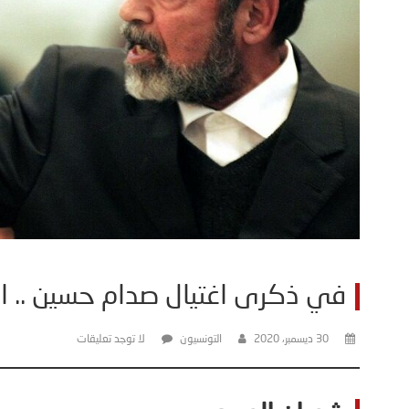
في ذكرى اغتيال صدام حسين .. التآ
30 ديسمبر، 2020
التونسيون
لا توجد تعليقات