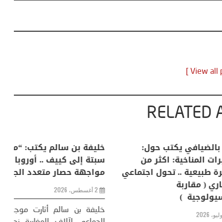
RELATED 
لكبرى .. كيف
منذر بالضيافي يكتب حول:
خل
إنسان والعالم؟
التغيرات المناخية: اكثر من
سب
ظاهرة طبيعية .. تحول اجتماعي
مو
وحضاري ( مقاربة
سوسيولوجية )
ضيافي ** المنعطف
تحول السوسيولوجي،
خل
23 يوليو، 2026
 القوة عالميًا، **