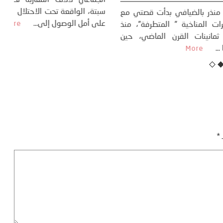
ال
تاريخ...
More
سب
كتب: منذر بالضيافي بدأت قصتي مع
عل
التغييرات المناخية ” المتطرفة”، منذ
نهاية ثمانينات القرن الماضي، حين
أطردنا ...
More
ـ
*