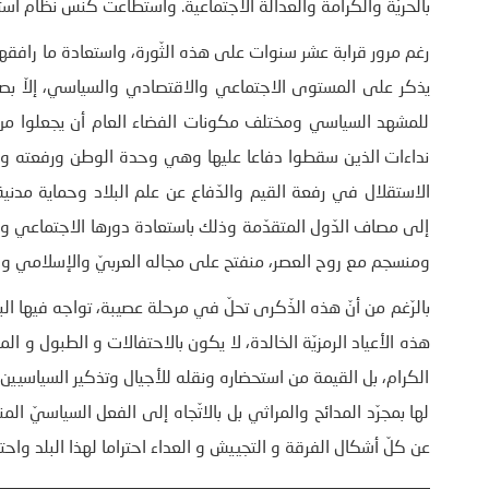
بالحريّة والكرامة والعدالة الاجتماعية. واستطاعت كنس نظام استب
رغم مرور قرابة عشر سنوات على هذه الثّورة، واستعادة ما رافقه
يذكر على المستوى الاجتماعي والاقتصادي والسياسي، إلاّ بصيصا 
للمشهد السياسي ومختلف مكونات الفضاء العام أن يجعلوا من هذ
نداءات الذين سقطوا دفاعا عليها وهي وحدة الوطن ورفعته وسي
الاستقلال في رفعة القيم والدّفاع عن علم البلاد وحماية مدنية 
إلى مصاف الدّول المتقدّمة وذلك باستعادة دورها الاجتماعي وال
ومنسجم مع روح العصر، منفتح على مجاله العربيّ والإسلامي وا
بالرّغم من أنّ هذه الذّكرى تحلّ في مرحلة عصيبة، تواجه فيها الب
هذه الأعياد الرمزيّة الخالدة، لا يكون بالاحتفالات و الطبول و الم
الكرام، بل القيمة من استحضاره ونقله للأجيال وتذكير السياسيين 
لها بمجرّد المدائح والمراثي بل بالاتّجاه إلى الفعل السياسيّ الم
عن كلّ أشكال الفرقة و التجييش و العداء احتراما لهذا البلد واحتر