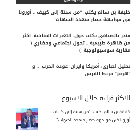
آراء وتحاليل
خليفة بن سالم يكتب: “من سبتة إلى كييف .. أوروبا
في مواجهة حصار متعدد الجبهات”
منذر بالضيافي يكتب حول: التغيرات المناخية: اكثر
من ظاهرة طبيعية .. تحول اجتماعي وحضاري (
مقاربة سوسيولوجية )
تحليل اخباري/ أمريكا وايران: عودة الحرب .. و
“هرمز” مربط الفرس
الأكثر قراءة خلال الأسبوع
خليفة بن سالم يكتب: “من سبتة إلى كييف ..
أوروبا في مواجهة حصار متعدد الجبهات”