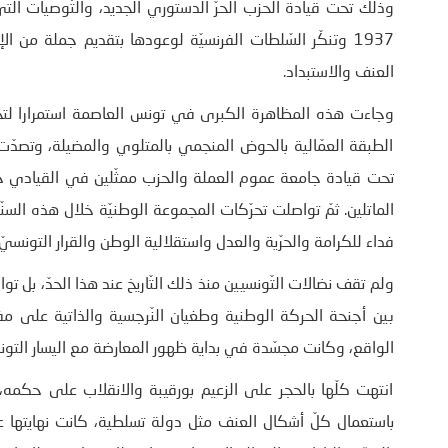
وذلك تحت قيادة الحزب الحرّ الدستوري الجديد، والتّوصيات الّ
1937 وتنكّر السّلطات الفرنسيّة لوعودها بتقديم جملة من 
العنف والاستبداد.
الطبقة العمّالية بالحوض المنجمي بالمتلوي والمضيلة، وتصدّت له
تحت قيادة جامعة عموم العملة والحزب ممثّلين في القيادي حسن
فداء للكرامة والحرّية والعدل واستقلالية الوطن والقرار التونسيّ.
ولم تقف نضالات التّونسيين منذ ذلك التّاريخ عند هذا الحدّ، بل توا
بين أجنحة الحركة الوطنية وطغيان النّرجسية والذاتية على مفه
الواقع، وكانت مجسّدة في بداية ظهور المعارضة مع اليسار التونسي
انتهت كلّها بالحجر على الزعيم بورقيبة والانقلاب على حكمه، و
باستعمال كلّ أشكال العنف مثل دولة تسلطية، كانت نهايتها ع