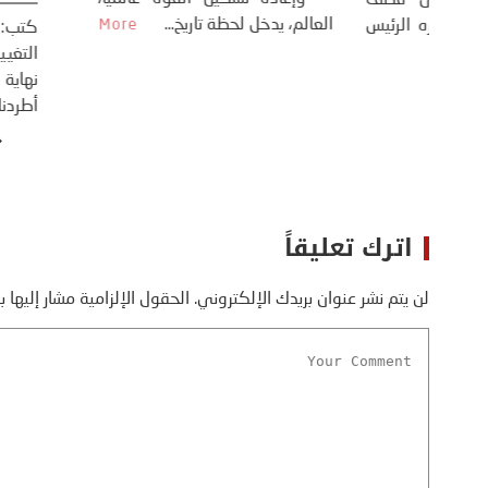
طلسي
الأمريكي دونالد ترامب إلى قصف
العالم، يدخل لحظة 
أسره،
ايران، وذلك ردا على ما اعتبره الرئيس
دونالد ترامب، ...
More
اترك تعليقاً
لن يتم نشر عنوان بريدك الإلكتروني.
الحقول الإلزامية مشار إليها ب