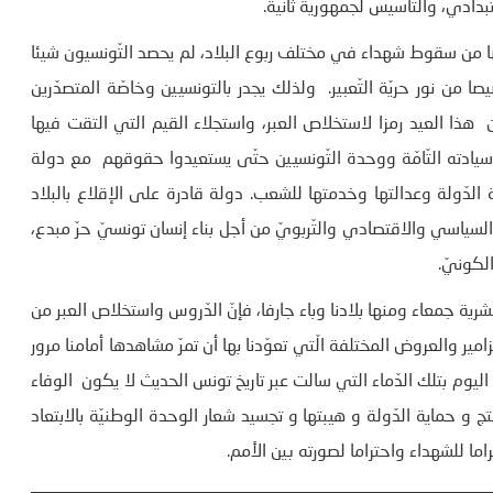
دادي، والتّأسيس لجمهورية ثانية.
ا من سقوط شهداء في مختلف ربوع البلاد، لم يحصد التّونسيون شيئا
من نور حريّة التّعبير. ولذلك يجدر بالتونسيين وخاصّة المتصدّرين
ا العيد رمزا لاستخلاص العبر، واستجلاء القيم التي التقت فيها
ادته التّامّة ووحدة التّونسيين حتّى يستعيدوا حقوقهم مع دولة
الدّولة وعدالتها وخدمتها للشعب. دولة قادرة على الإقلاع بالبلاد
سياسي والاقتصادي والتّربويّ من أجل بناء إنسان تونسيّ حرّ مبدع،
لكونيّ.
شرية جمعاء ومنها بلادنا وباء جارفا، فإنّ الدّروس واستخلاص العبر من
زامير والعروض المختلفة الّتي تعوّدنا بها أن تمرّ مشاهدها أمامنا مرور
اليوم بتلك الدّماء التي سالت عبر تاريخ تونس الحديث لا يكون الوفاء
نتج و حماية الدّولة و هيبتها و تجسيد شعار الوحدة الوطنيّة بالابتعاد
اما للشهداء واحتراما لصورته بين الأمم.