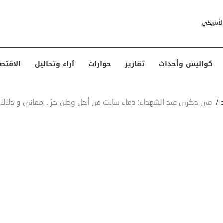
خشى ترامب” .. ردا على انتقادات وجهها له الرئيس الأمريكي
كواليس وأحداث
تقارير
حوارات
آراء وتحاليل
الاقتص
/
في ذكرى عيد الشهداء: دماء سالت من أجل وطن حرّ .. معاني و دل