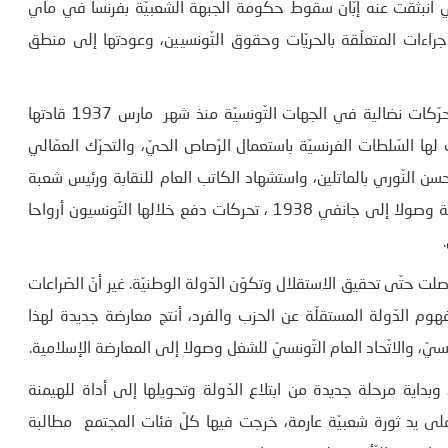
تي انبثقت عنه إبّان سقوط حكومة الجبهة الشعبيّة بفرنسا في ماي
الإجراءات المتعلّقة بالحريّات وحقوق التّونسيين، وعودتها إلى منطق
وجاءت هذه المظاهرة الكبرى في تونس العاصمة استمرارا لتحرّكات نضالية في الجهات التّونسيّة منذ شهر مارس 1937 قادتها
ا السّلطات الفرنسيّة باستعمال الرّصاص الحيّ، والتحرّك العمّالي
 النّوري بالماتلين، واستشهاد الكاتب العام للنقابة ورئيس شعبة
الماتلين. ثمّ تواصلت تحرّكات المجموعة الوطنيّة خلال هذه السنّة وصولا إلى جانفي 1938 ، تحركات دفع خلالها التّونسيون أرواحا
صلت حتّى تحقيق الاستقلال وتكوّن الدّولة الوطنيّة. غير أنّ الصّراعات
وم الدّولة المستقلّة عن الحزب والفرد، أنتج معارضة جديدة لهذا
ّ، والاتّحاد العام التّونسيّ للشغل وصولا إلى المعارضة الإسلامية.
بداية مرحلة جديدة من ابتلاع الدّولة وتحويلها إلى أداة للهيمنة
لى يد ثورة شعبيّة عارمة، خرجت فيها كلّ فئات المجتمع مطالبة