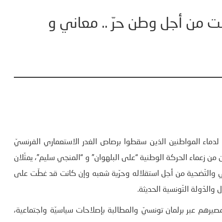
 من أجل وطن حرّ .. معاني و
ي
ى عيد الشهداء، تخليدا لدماء المواطنين الذين سقطوا برصاص الغدر الاستعماري الفرنسيّ
ن زعماء الحركة الوطنية “على البلهوان” و “المنجي سليم”، يمثّلان
ني والتّضحية من أجل استقلاله وحرّية شعبه وإن كانت قد غطّت على
 والدّولة التّونسية الحديثة.
سيين في تقرير مصيرهم عبر برلمان تونسيّ والمطالبة بإصلاحات سياسيّة واجتماعية،