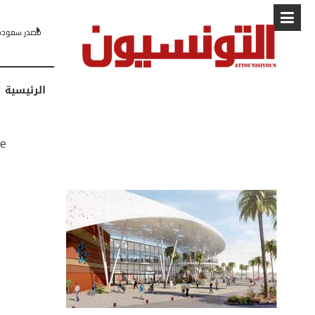
البابا: “لا أخشى ترامب” .. ردا على انتقادات وجهها له الرئيس
الرئيسية
e