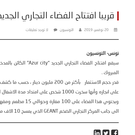
قريبا افتتاح الفضاء التجاري الجديد “zur city
20 نوفمبر، 2019
التونسيون
لا توجد تعليقات
تونس- التونسيون
المبروك .
على انجازه وأنها سخرت 1000 شخص على امتداد مدة الاشغال التي قال الموقع أنها استغرقت 30 شهرا.
ويحتوي هذا الفضاء 
الى جانب المركز التجاري الضخم GEANT الذي يمسح 10 الاف متر مربع .