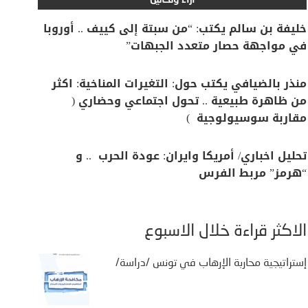
آراء وتحاليل
خليفة بن سالم يكتب: “من سبتة إلى كييف .. أوروبا
في مواجهة حصار متعدد الجبهات”
منذر بالضيافي يكتب حول: التغيرات المناخية: اكثر
من ظاهرة طبيعية .. تحول اجتماعي وحضاري (
مقاربة سوسيولوجية )
تحليل اخباري/ أمريكا وايران: عودة الحرب .. و
“هرمز” مربط الفرس
الأكثر قراءة خلال الأسبوع
حذر
 من
إستراتيجية محاربة الإرهاب في تونس /دراسة/
 على