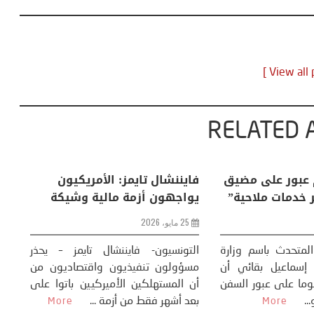
RELATED 
: لا رسوم عبور على مضيق
فايننشال تايمز: الأمريكيون
بل “نظير خدمات ملاحية”
يواجهون أزمة مالية وشيكة
25 مايو، 2026
سيون- أكد المتحدث باسم وزارة
التونسيون- فايننشال تايمز – ي
ية الإيرانية إسماعيل بقائي أن
مسؤولون تنفيذيون واقتصاديون
 لا تفرض رسوما على عبور السفن
أن المستهلكين الأميركيين باتوا
ق هرمز، و...
بعد أشهر فقط من أزمة ...
More
More