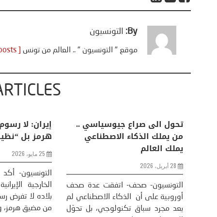
By:
التونسيون
موقع " التونسيون " .. العالم من تونس
[ View all posts ]
ARTICLES
ف تجني إيران
تحول الى صراع جيوسياسي ..
إيران
لد ترامب؟
من يملك الذكاء الاصطناعي
هرمز 
يملك العالم
25 مايو، 2026
28 أبريل، 2026
نومست على مدى
التون
ملكيات النفطية
الخارج
التونسيون- صحف- اتفقت عدة صحف
فسها كمورّدين
بلاده
أوروبية على أن الذكاء الاصطناعي لم
خفض التكلف...
من مضي
يعد مجرد سباق تكنولوجي، بل تحوّل