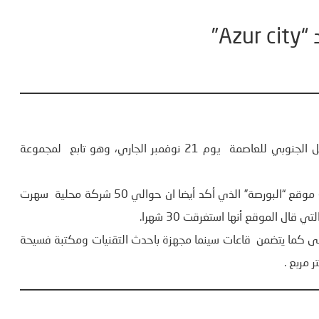
A”
سيقع افتتاح الفضاء التجاري الجديد “Azur city” الكائن بالمدخل الجنوبي للعاصمة يوم 21 نوفمبر الجاري، وهو تابع لمجموعة
قدر حجم الاستثمار بأكثر من 200 مليون دينار ، حسب ما كشف موقع “البورصة” الذي أكد أيضا ان حوالي 50 شركة محلية سهرت
على 100 مغازة وحوالي 15 مطعم ومقهى كما يتضمن قاعات سينما مجهزة باحدث التقنيات ومكتبة فسيحة