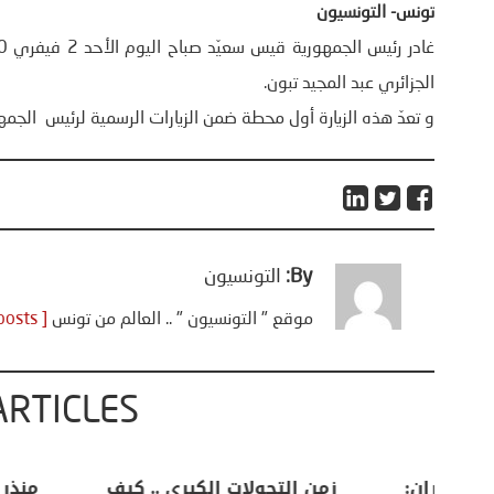
تونس- التونسيون
الجزائري عبد المجيد تبون.
و تعدّ هذه الزيارة أول محطة ضمن الزيارات الرسمية لرئيس الجمهو
By:
التونسيون
موقع " التونسيون " .. العالم من تونس
[ View all posts ]
ARTICLES
اعات
تحليل اخباري/ أمريكا وايران:
زمن التحولات ا