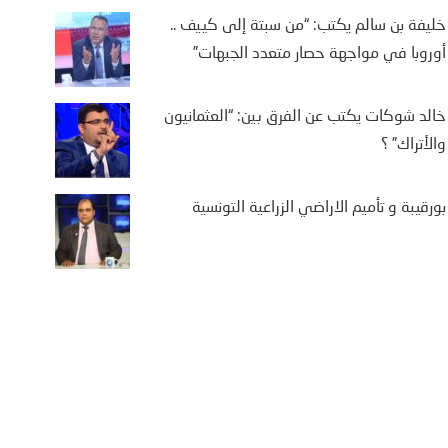
تة إلى كييف .. أوروبا في
خليفة بن سالم يكتب: “من سبتة إلى كييف ..
اجهة حصار متعدد الجبهات”
أوروبا في مواجهة حصار متعدد الجبهات”
2 أغسطس، 2026
خالد شوكات يكتب عن الفرق بين: “العثمانيون
يفة بن سالم أثارت موجة النزوح
والأتراك” ؟
جماعي لآلاف المغاربة نحو مدينة
تة، الواقعة تحت الاحتلال الإسباني،
ى أمل الوصول إلى...
More
بورقيبة و تأميم الاراضي الزراعية التونسية