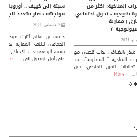
إنسان والعالم؟
التغيرات المناخية: اكثر من
سب
ظاهرة طبيعية .. تحول اجتماعي
مو
وحضاري ( مقاربة
سوسيولوجية )
ضيافي ** المنعطف
تحول السوسيولوجي،
خل
23 يوليو، 2026
 القوة عالميًا، **
ال
تاريخ...
More
سب
كتب: منذر بالضيافي بدأت قصتي مع
عل
التغييرات المناخية ” المتطرفة”، منذ
نهاية ثمانينات القرن الماضي، حين
أطردنا ...
More
ـ
*