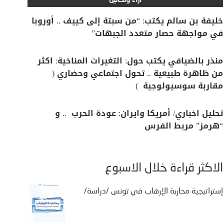
آراء وتحاليل
خليفة بن سالم يكتب: “من سبتة إلى كييف .. أوروبا
في مواجهة حصار متعدد الجبهات”
منذر بالضيافي يكتب حول: التغيرات المناخية: اكثر
من ظاهرة طبيعية .. تحول اجتماعي وحضاري (
مقاربة سوسيولوجية )
تحليل اخباري/ أمريكا وايران: عودة الحرب .. و
“هرمز” مربط الفرس
الأكثر قراءة خلال الأسبوع
إستراتيجية محاربة الإرهاب في تونس /دراسة/
يفة بن سالم يكتب: “من