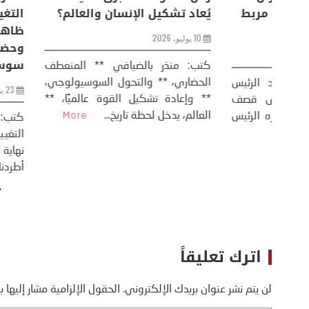
من
عودة الحرب .. و “هرمز” مربط
يُعاد تشكيل ال
الفرس
10 يوليو، 2026
8 يوليو، 2026
كتب: منذر بال
الحضاري، ** وال
عيد،
تحليل – منذر بالضيافي عاد الرئيس
** وإعادة تشكيل
طلسي
الأمريكي دونالد ترامب إلى قصف
العالم، يدخل لحظة 
أسره،
ايران، وذلك ردا على ما اعتبره الرئيس
دونالد ترامب، ...
More
اترك تعليقاً
لن يتم نشر عنوان بريدك الإلكتروني.
الحقول الإلزامية مشار إليها ب