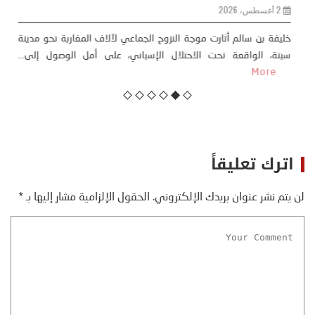
مقاربة سوسيولوجية )
23 يوليو، 2026
كتب: منذر بالضيافي بدأت قصتي مع التغييرات المناخية ” المتطرفة”،
منذ نهاية ثمانينات القرن الماضي، حين أطردنا ...
More
اترك تعليقاً
لن يتم نشر عنوان بريدك الإلكتروني.
الحقول الإلزامية مشار إليها بـ
*