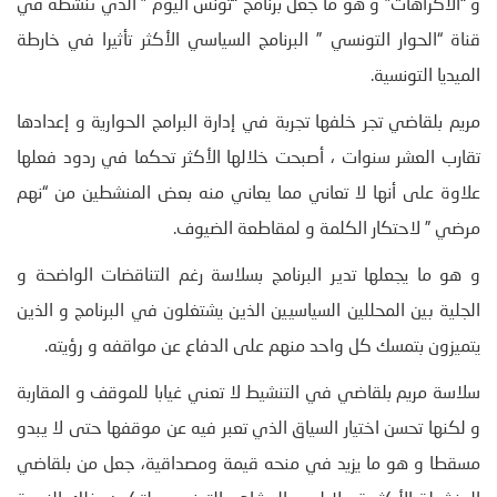
و “الاكراهات” و هو ما جعل برنامج “تونس اليوم ” الذي تنشطه في
قناة “الحوار التونسي ” البرنامج السياسي الأكثر تأثيرا في خارطة
الميديا التونسية.
مريم بلقاضي تجر خلفها تجربة في إدارة البرامج الحوارية و إعدادها
تقارب العشر سنوات ، أصبحت خلالها الأكثر تحكما في ردود فعلها
علاوة على أنها لا تعاني مما يعاني منه بعض المنشطين من “نهم
مرضي ” لاحتكار الكلمة و لمقاطعة الضيوف.
و هو ما يجعلها تدير البرنامج بسلاسة رغم التناقضات الواضحة و
الجلية بين المحللين السياسيين الذين يشتغلون في البرنامج و الذين
يتميزون بتمسك كل واحد منهم على الدفاع عن مواقفه و رؤيته.
سلاسة مريم بلقاضي في التنشيط لا تعني غيابا للموقف و المقاربة
و لكنها تحسن اختيار السياق الذي تعبر فيه عن موقفها حتى لا يبدو
مسقطا و هو ما يزيد في منحه قيمة ومصداقية، جعل من بلقاضي