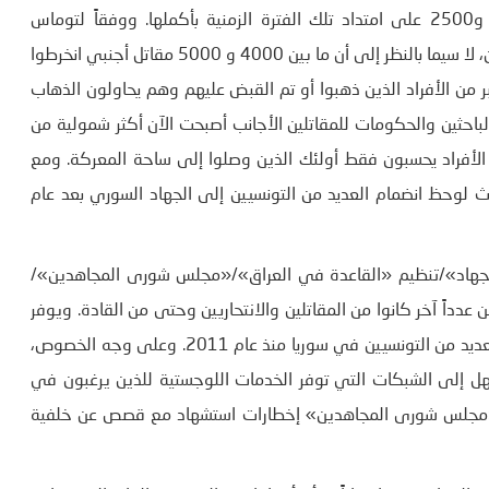
وصولهم إلى العراق وأولئك الذين وصلوا يتراوح بين 1600 و2500 على امتداد تلك الفترة الزمنية بأكملها. ووفقاً لتوماس
هيغهامر، تدل هذه الأرقام على حجم المقاتلين الأجانب التونسيين، لا سيما بالنظر إلى أن ما بين 4000 و 5000 مقاتل أجنبي انخرطوا
بر من الأفراد الذين ذهبوا أو تم القبض عليهم وهم يحاولون الذهاب
لباحثين والحكومات للمقاتلين الأجانب أصبحت الآن أكثر شمولية من
 محدودية من الفترة 2002-2009 عندما كان الأفراد يحسبون فقط أولئك الذين وصلوا إلى ساحة المعركة. ومع
يث لوحظ انضمام العديد من التونسيين إلى الجهاد السوري بعد عام
والجهاد»/تنظيم «القاعدة في العراق»/«مجلس شورى المجاهدين»/
 عدداً آخر كانوا من المقاتلين والانتحاريين وحتى من القادة. ويوفر
دور الميسّر/المجنّد معلومات معمقة مهمة حول سبب محاربة العديد من التونسيين في سوريا منذ عام 2011. وعلى وجه الخصوص،
سهل إلى الشبكات التي توفر الخدمات اللوجستية للذين يرغبون في
نشر «مجلس شورى المجاهدين» إخطارات استشهاد مع قصص عن خلفية