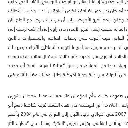
 «مجلس شورى المجاهدين» إشعاراً بشأن أبو ابراهيم التونسي، القائد الذي حارب
 أنه كان يدير دور الضيافة نيابة عن أسامة بن لادن، وحارب “التحالف
 وكابول بعد الغزو الأمريكي إلى أن هرب إلى تركيا مع الحاج بنان
 البداية منصب رئيس الفرع الأمني في راوة إلى أن تمّت ترقيته إلى
اً للقائم، حيث أشرف على وحدات القناصة والاستخبارات والأمن
 الحدود مع سوريا، ممراً مهماً لتهريب المقاتلين الأجانب وغير ذلك
 الجانب السوري من الحدود. كما كانت البوكمال بمثابة نقطة توقف
وقاد عدداً من المعارك، من بينها “عملية الشهيد الشيخ أبو محمد
ُتل في النهاية في غارة جوية أمريكية خلال معارك قضاء القائم في
 في صفوف كتيبة «أم المؤمنين عائشة» التابعة لـ «مجلس شورى
قي اثنان من أبرز التونسيين في هذه الكتيبة عُرف كلاهما باسم أبو
أسامة التونسي مصرعهما في تموز/يوليو 2006 وأيلول/سبتمبر 2007 على التوالي. وجاء الأول إلى العراق في عام 2004 وأصبح
ة أبو أنس الشامي، وتزعم هجوم “الفتح”، وشارك في “معارك الثأر