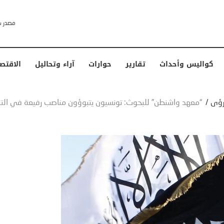
خشى ترامب” .. ردا على انتقادات وجهها له الرئيس الأمريكي
كواليس وأحداث
تقارير
حوارات
آراء وتحاليل
الاقتص
رؤى
/
“معهد واشنطن” للبحوث: تونسيون يتبوؤون مناصب رفيعة في التنظ