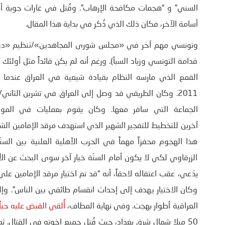
أسامة الآخر، فكان ذلك الذي ذُكر في بداية هذا المقال.
وتونسي مهم آخر في «مجلس شورى المجاهدين»/تنظيم «دولة ا
قدامة التونسي وزياد السبأ). ورغم أنه لم يكن قائداً مثل أولئك 
هذا الهجوم محفزاً مهماً في الحرب الأهلية العلنية بين الس
الزرقاوي لكي لا يكون أمام السنّة خيار آخر سوى البحث عن 
يدّعي، عقب اعتقاله لاحقاً، أنه “قد تم اختيار مرقد الإمامين
وكان الاختيار يهدف إلى إحداث انقسام طائفي بين الناس”. وإ
العراقية أطوار بهجت. وفي نهاية المطاف،
أُلقي القبض عليه حياً ف
50 ميلا شمال شرق بغداد، حيث قُتل جميع إخوته في القتال. 