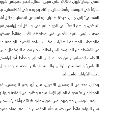
ففي نيسان/أبريل 2006 على سبيل المثال، أصدر
سابقاً في البوسنة وأفغانستان. وأثناء وجوده في أفغانستان، تردد
الشمالي” إلى جانب حركة طالبان، ودافع عن قندهار، وجلال آباد،
التركي، وانضم لاحقاً إلى الجهاد العراقي. وشغل أبو إبراهيم في
منصب رئيس الفرع الأمني في محافظة الأنبار وقائداً عسكري
والوحدات المضادة للطائرات. وكانت البلدة الأخيرة، الواقعة على
من الأنشطة غير القانونية التي انطلقت من مدينة البوكمال على
للأجانب المسافرين من دمشق إلى العراق. وخطَّط أبو إبراهيم 
اللبناني” والعمليتين الأولى والثانية لاحتلال الحصيبة. وقد ق
ناحية الكرابلة التابعة له.
وحارب عدد من التونسيين الآخرين، مثل أبو بصير التونسي،
المجاهدين»/«دولة العراق الإسلامية» وكانوا من القادة فيها. ول
في النهاية قائداً في كتيبة «أم المؤمنين عائشة». وقاد معرك