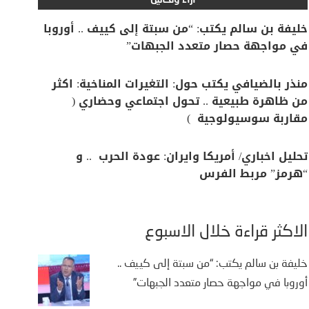
آراء وتحاليل
خليفة بن سالم يكتب: “من سبتة إلى كييف .. أوروبا
في مواجهة حصار متعدد الجبهات”
منذر بالضيافي يكتب حول: التغيرات المناخية: اكثر
من ظاهرة طبيعية .. تحول اجتماعي وحضاري (
مقاربة سوسيولوجية )
تحليل اخباري/ أمريكا وايران: عودة الحرب .. و
“هرمز” مربط الفرس
الأكثر قراءة خلال الأسبوع
خليفة بن سالم يكتب: “من سبتة إلى كييف ..
أوروبا في مواجهة حصار متعدد الجبهات”