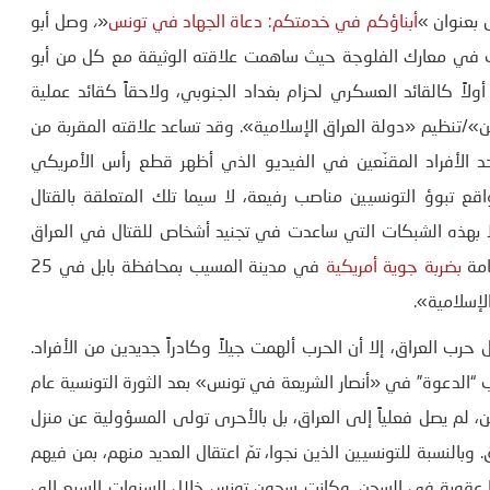
 بعنوان »
أبناؤكم في خدمتكم: دعاة الجهاد في تونس
«
،
وصل أبو
م 2004 على أبعد تقدير وحارب في معارك الفلوجة حيث ساهمت علاقته الوثيقة مع كل من أبو
لاً كالقائد العسكري لحزام بغداد الجنوبي، ولاحقاً كقائد عملية
»/تنظيم «دولة العراق الإسلامية». وقد تساعد علاقته المقربة من
د الأفراد المقنّعين في الفيديو الذي أظهر قطع رأس الأمريكي
الأهم من ذلك، يشرح واقع تبوؤ التونسيين مناصب رفيعة، لا سيما تلك المتعلقة بالقتال
باط بهذه الشبكات التي ساعدت في تجنيد أشخاص للقتال في العراق
بضربة جوية أمريكية
في مدينة المسيب بمحافظة بابل في 25
رب العراق، إلا أن الحرب ألهمت جيلاً وكادراً جديدين من الأفراد.
“الدعوة” في «أنصار الشريعة في تونس» بعد الثورة التونسية عام
اق عام 2003. ومثل كثيرين آخرين، لم يصل فعلياً إلى العراق، بل بالأحرى تولى المسؤولية عن منزل
 وبالنسبة للتونسيين الذين نجوا، تمّ اعتقال العديد منهم، بمن فيهم
ا عقوبة في السجن. وكانت سجون تونس خلال السنوات السبع إلى