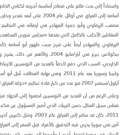
واستناداً إلى بحث قائم على مصادر أساسية أجريته لكتابي الخاص
أسامة إلى العراق في أوائل عا
مصعب الزرقاوي وأبو حمزة المهاجر في ارتقائه في التنظيم: أو
المقاتلين الأجانب بالكامل التي نفذها «مجلس شورى المجاهدين
الزرقاوي والمهاجر أيضاً على شرح سبب ظهور أبو أسامة كأح
نيكولاس بيرغ في أيار/مايو 2004. و
الخارجي، السبب الذي دفع لاحقاً بالعديد من التونسيين للارت
وليبيا وسوريا بعد عام 2011. وفي نهاية المطاف، قُتل أبو أسامة
أيلول/سبتمبر 2007 مع عدد من كبار قادة تنظيم «دولة العراق الإسلامية».
وعلى الرغم من أن العديد من التونسيين انضموا إلى الجهاد قبل ح
فعلى سبيل المثال، حسن البريك، الذي أصبح المسؤول عن مكتب 
2011، كان قد سافر إلى العر
آمن في سوريا يجري فيه التدقيق بالأفراد قبل السفر إلى العراق.
البريك، في سوريا (ودول أخرى) وأعيدوا إلى تونس كي يقضو