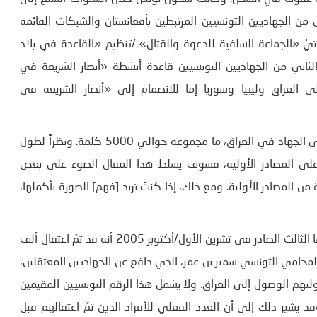
من الجهاديين التونسيين المرتبطين بأفغانستان والشبكات القائمة
كتيْ «الجماعة السلفية للدعوة والقتال» /تنظيم «القاعدة في بلاد
لثاني من الجهاديين التونسيين قاعدة أنشطة «أنصار الشريعة في
لين الأجانب إلى العراق وليبيا وسوريا إما للانضمام إلى «أنصار الشريعة في
ويقدم كتابي الكثير من التفاصيل عن التونسيين الذين انضموا إلى الجهاد في العراق، ما مجموعه حوالي 5000 كلمة. ونظراً لطول
على المصادر الأولية، فسوف يسلط هذا المقال الضوء على بعض
 المصادر الأولية. ومع ذلك، إذا كنتَ تريد [فهم] الصورة بأكملها،
وذكرت المجلة الجهادية “مجلة منبر سوريا الإسلامي” في عددها الثالث الصادر في تشرين الأول/أكتوبر 2005 أنه قد تمّ اعتقال ألف
المحامي التونسي سمير بن عمر، الذي دافع عن الجهاديين المعتقلين،
تمّ اعتقال 600 تونسي خلال محاولتهم الوصول إلى العراق. ولا يشمل هذا الرقم التونسيين المقيمين
تونس أو أولئك الذين لم يتمّ اعتقالهم قبل عام 2005. وقد يشير ذلك إلى أن العدد الفعلي للأفراد الذين تمّ اعتقالهم قبل