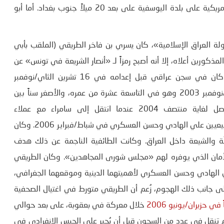
السني” و “هجمات مكافحة الإرهاب”. وقُتل في غارات جوية أمريكية على بلدة اليوسفية على بعد 20 ميلاً جنوب بغداد. أما أبو
لعراق الإسلامية»، كان يسري بن فاخر الطريقي (الملقب بأبي
المذكورين أعلاه، إلا أنه أصبح رمزاً لـ «أنصار الشريعة في تونس» عن
القمع الذي مارسه النظام بقيادة شيعية في العراق عندما كان في سجن عراقي قبل إعدامه في 16 تشرين الثاي/نوفمبر
2011. وكان الطريقي قد وصل إلى العراق في تشرين الثاني/نوفمبر 2003 وهو في التاسعة عشرة من عمره، والأصغر سناً بين
الجماعة التي سافر معها. وكان يقوم بعمليات في الموصل لغاية منتصف 2004 عندما انتقل إلى سامراء مع عملاء
آخرين للتخطيط للتفجير الشهير الذي استهدف مرقد الإمامين الشيعيين علي الهادي وحسن العسكري في شباط/فبراير 2006. وكان
نّة والشيعة داخل العراق. وكانت الطائفية الناجمة عن ذلك هدف
الأمان الذي يوفره لهم «مجلس شورى المجاهدين». وكان الطريقي
 علي الهادي وحسن العسكري لأهميتهما الدينية وموقعهما الجغرافي،
لى جانب ذلك الهجوم، زُعم أن الطريقي متورط في اغتيال الصحفية
ي حزيران/يونيو 2006
خلال معركة في بعقوبة، على بعد حوالي
ثم تنقل في عدد من السجون قبل أن يُجبر على الحبس الانفرادي في