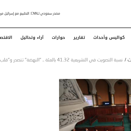
خشى ترامب” .. ردا على انتقادات وجهها له الرئيس الأمريكي
كواليس وأحداث
تقارير
حوارات
آراء وتحاليل
الاقتص
ث
/
نسبة التصويت في التشريعية 41.32 بالمئة .. "النهضة" تتصدر و"قلب تونس" في المركز الثاني