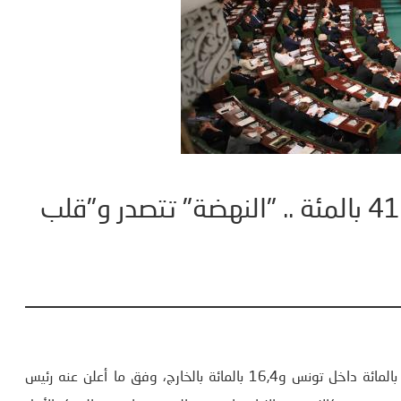
نسبة التصويت في التشريعية 41.32 بالمئة .. "النهضة" تتصدر و"قلب
بلغت نسبة المشاركة في التصويت للانتخابات التشريعية 41,3 بالمائة داخل تونس و16,4 بالمائة بالخارج، وفق ما أعلن عنه رئيس