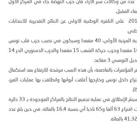
بل عدد من وكالات سبر الاراء فان حزب النهضة جاء في المركز الأول
اء المقبل.
وقد اعلنت مؤسسة سيغما كونساي مساء الاحد 6 اكتوبر 2019 على التلفزة الوطنية الاولى عن النتائج التقديرية للانتخابات
وطني.
وحسب النتائج الأولية من المنتظر أن يكون لحركة النهضة صاحبة المرتبة الأولى، 40 مقعدا وسيكون في نصيب حزب قلب تونس
33 مقعدا وائتلاف الكرامة 18 مقعدا وحزب حركة تحيا تونس 16 مقعدا وحزب حركة الشعب 15 مقعدا والحزب الدستوري الحر 14
 المؤتمرات بالعاصمة، بأن هذه النسب مرشحة للارتفاع بعد استكمال
ن 98 بالمائة من مكاتب الاقتراع داخل تونس وخارجها أغلقت أبوابها وانطلقت بها عمليات الفرز،
).
وأشار إلى أنّ عمليات الفرز جرت في جزء كبير من المكاتب وأنّه سيتمّ الإنطلاق في عملية تجميع النتائج بالمراكز الموجودة بـ 33 دائرة
انتخابيّة، موضّحا في الآن نفسه أنّ الدوائر الانتخابيّة بالخارج سجّلت اقتراع 63 ألفا و65 ناخبا أي بنسبة 16.4 بالمائة، في حين بلغ عدد