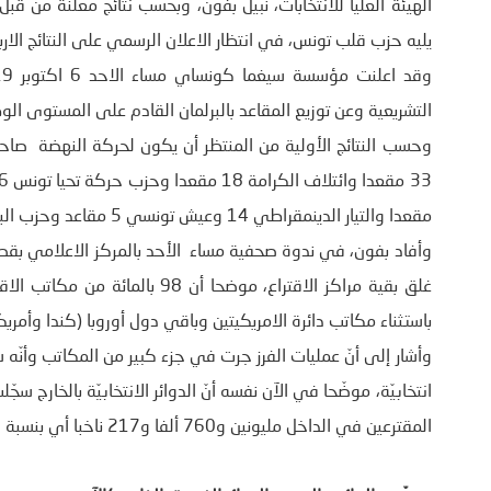
الهيئة العليا للانتخابات، نبيل بفون، وبحسب نتائج معلنة من ق
يليه حزب قلب تونس، في انتظار الاعلان الرسمي على النتائج الاربع
التشريعية وعن توزيع المقاعد بالبرلمان القادم على المستوى ال
مقعدا والتيار الدينمقراطي 14 وعيش تونسي 5 مقاعد وحزب البديل التونسي 3 مقاعد.
وأفاد بفون، في ندوة صحفية مساء الأحد بالمركز الاعلامي بقصر
غلق بقية مراكز الاقتراع، موضحا أ
باستثناء مكاتب دائرة الامريكيتين وباقي دول أوروبا (كندا وأمريكا
المقترعين في الداخل مليونين و760 ألفا و217 ناخبا أي بنسبة 41.32 بالمائة.