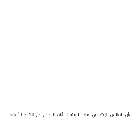
وتمّ التأكيد خلال الندوة على أنّ عمليات الفرز مازالت مستمرة وأنّ القانون الإنتخابي يمنح للهيئة 3 أيّام للإعلان عن النتائج الأوّلية،