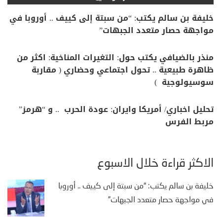
خليفة بن سالم يكتب: “من سبتة إلى كييف .. أوروبا في
مواجهة حصار متعدد الجبهات”
منذر بالضيافي يكتب حول: التغيرات المناخية: اكثر من
ظاهرة طبيعية .. تحول اجتماعي وحضاري ( مقاربة
سوسيولوجية )
تحليل اخباري/ أمريكا وايران: عودة الحرب .. و “هرمز”
مربط الفرس
الأكثر قراءة خلال الأسبوع
خليفة بن سالم يكتب: “من سبتة إلى كييف .. أوروبا
في مواجهة حصار متعدد الجبهات”