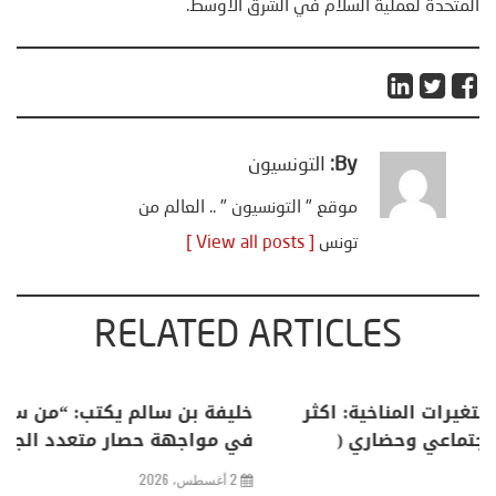
المتحدة لعملية السلام في الشرق الأوسط.
By:
التونسيون
موقع " التونسيون " .. العالم من
تونس
[ View all posts ]
RELATED ARTICLES
نذر بالضيافي يكتب حول: التغيرات المناخية: اكثر
خليفة
ن ظاهرة طبيعية .. تحول اجتماعي وحضاري (
في م
قاربة سوسيولوجية )
2 أغسطس، 2026