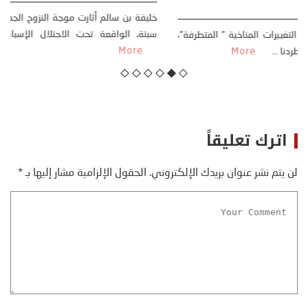
23 يوليو، 2026
خليفة 
سبتة، 
تب: منذر بالضيافي بدأت قصتي مع التغييرات المناخية ” المتطرفة”،
re
ذ نهاية ثمانينات القرن الماضي، حين أطردنا ...
More
اترك تعليقاً
لن يتم نشر عنوان بريدك الإلكتروني.
الحقول الإلزامية مشار إليها بـ
*