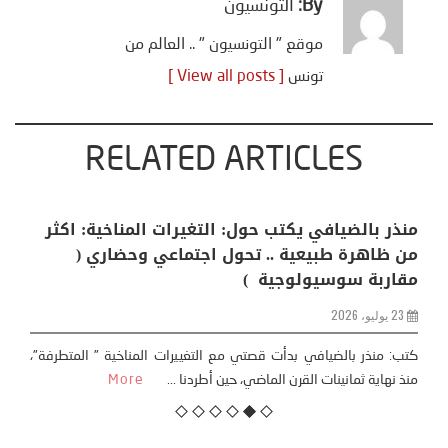
By:
التونسيون
موقع " التونسيون " .. العالم من
تونس
[ View all posts ]
RELATED ARTICLES
منذر بالضيافي يكتب حول: التغيرات المناخية: اكثر
من ظاهرة طبيعية .. تحول اجتماعي وحضاري (
مقاربة سوسيولوجية )
23 يوليو، 2026
كتب: منذر بالضيافي بدأت قصتي مع التغييرات المناخية ” المتطرفة”،
منذ نهاية ثمانينات القرن الماضي، حين أطردنا ...
More