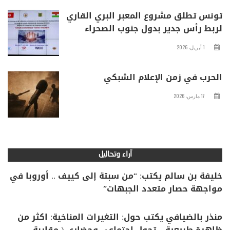
تونس تطلق مشروع المعبر البري القاري
لربط رأس جدير بدول جنوب الصحراء
1 أبريل، 2026
الحرب في زمن الإعلام الشبكي
17 مارس، 2026
آراء وتحاليل
خليفة بن سالم يكتب: “من سبتة إلى كييف .. أوروبا في
مواجهة حصار متعدد الجبهات”
منذر بالضيافي يكتب حول: التغيرات المناخية: اكثر من
ظاهرة طبيعية .. تحول اجتماعي وحضاري ( مقاربة