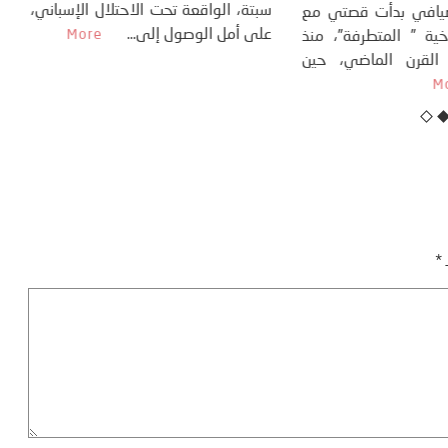
تاريخ...
More
سب
كتب: منذر بالضيافي بدأت قصتي مع
عل
التغييرات المناخية ” المتطرفة”، منذ
نهاية ثمانينات القرن الماضي، حين
أطردنا ...
More
ـ
*