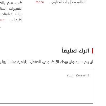
العالم، يدخل لحظة 
أسره،
ايران، وذلك ردا على ما اعتبره الرئيس
دونالد ترامب، ...
More
اترك تعليقاً
لن يتم نشر عنوان بريدك الإلكتروني.
الحقول الإلزامية مشار إليها ب