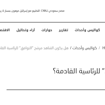
خشى ترامب” .. ردا على انتقادات وجهها له الرئيس الأمريكي
كواليس وأحداث
تقارير
حوارات
آراء وتحاليل
الاقتص
H
/
كواليس وأحداث
/
هل يكون الشاهد مرشح "التوافق" للرئاسية القا
للرئاسية القادمة؟