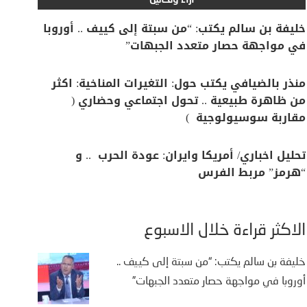
آراء وتحاليل
خليفة بن سالم يكتب: “من سبتة إلى كييف .. أوروبا
في مواجهة حصار متعدد الجبهات”
منذر بالضيافي يكتب حول: التغيرات المناخية: اكثر
من ظاهرة طبيعية .. تحول اجتماعي وحضاري (
مقاربة سوسيولوجية )
تحليل اخباري/ أمريكا وايران: عودة الحرب .. و
“هرمز” مربط الفرس
يفة بن سالم يكتب: “من
تة إلى كييف .. أوروبا في
اجهة حصار متعدد الجبهات”
الأكثر قراءة خلال الأسبوع
2 أغسطس، 2026
خليفة بن سالم يكتب: “من سبتة إلى كييف ..
أوروبا في مواجهة حصار متعدد الجبهات”
يفة بن سالم أثارت موجة النزوح
جماعي لآلاف المغاربة نحو مدينة