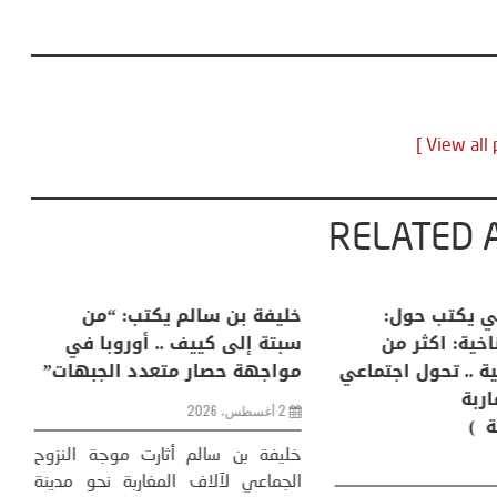
RELATED 
لكبرى .. كيف
منذر بالضيافي يكتب حول:
خل
إنسان والعالم؟
التغيرات المناخية: اكثر من
سب
ظاهرة طبيعية .. تحول اجتماعي
مو
وحضاري ( مقاربة
سوسيولوجية )
ضيافي ** المنعطف
تحول السوسيولوجي،
خل
23 يوليو، 2026
 القوة عالميًا، **
ال