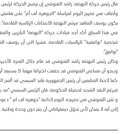
قال رئيس حركة النهضة، راشد الغنوشي إن ترشيح الحركة لرئيس ال
وأضاف في تصريح اليوم لمراسلة “الجوهرة أف أم” على هامش ان
يكون يوسف الشاهد مرشح النهضة للانتخابات الرئاسية القادمة”.
في هذا السياق أكد أحد قيادات حركة “النهضة” البارزين والم
شخصية “توافقية” للرئاسيات القادمة، مشيرا الى أن يوسف ال
“توافق”.
وكان رئيس النهضة راشد الغنوشي قد قام خلال الفترة الأخيرة
ويبدو أن مساعي الغنوشي قد حققت اختراقا مهما، لا يستبعد أن ت
كما لاحظ المتابعين أن رئيس الجمهورية قايد السبسي قد ألمح
فبرغم النقد الشديد لحصيلة الحكومة، فان الرئيس السبسي “مد يده
و ثمّن الغنوشي في تصريحه اليوم لاذاعة “جوهرة اف ام ” دعوة 
إلى أنه لا يمكن لأي تحوّل ديمقراطي أن يتم دون وحدة وطنية و