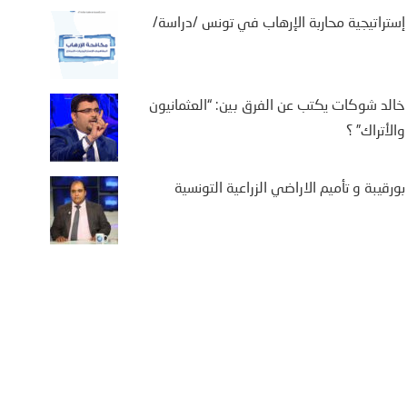
تة، الواقعة تحت الاحتلال الإسباني،
إستراتيجية محاربة الإرهاب في تونس /دراسة/
ى أمل الوصول إلى...
More
خالد شوكات يكتب عن الفرق بين: “العثمانيون
والأتراك” ؟
بورقيبة و تأميم الاراضي الزراعية التونسية