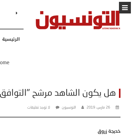
البابا: “لا أ
الرئيسية
ome
هل يكون الشاهد مرشح "التوافق" 
26 مارس، 2019
التونسيون
لا توجد تعليقات
خديجة زروق