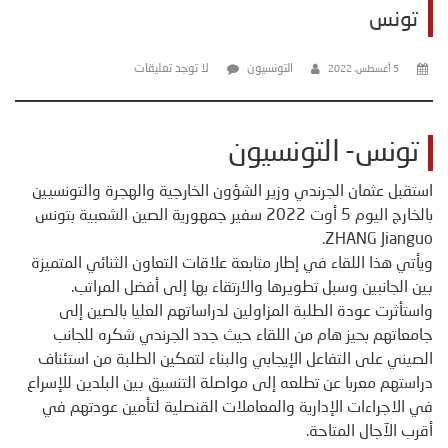
تونس
التونسيون
لا توجد تعليقات
5 أغسطس، 2022
تونس- التونسيون
استقبل عثمان الجرندي وزير الشؤون الخارجية والهجرة والتونسيين
بالخارج اليوم 5 أوت 2022 سفير جمهورية الصين الشعبية بتونس
ZHANG Jianguo.
ويأتي هذا اللقاء في إطار متابعة علاقات التعاون الثنائي المتميزة
بين الجانبين وسبل تطويرها والارتقاء بها إلى أفضل المراتب.
واستأثرت عودة الطلبة المزاولين لدراساتهم العليا بالصين إلى
جامعاتهم بحيز هام من اللقاء حيث جدد الجرندي شكره للجانب
الصيني على التفاعل الإيجابي والبناء لتمكين الطلبة من استئناف
دراستهم معربا عن تطلعه إلى مواصلة التنسيق بين البلدين للإسراع
في الاجراءات الإدارية والمعاملات القنصلية لتأمين عودتهم في
أقرب الآجال المتاحة.