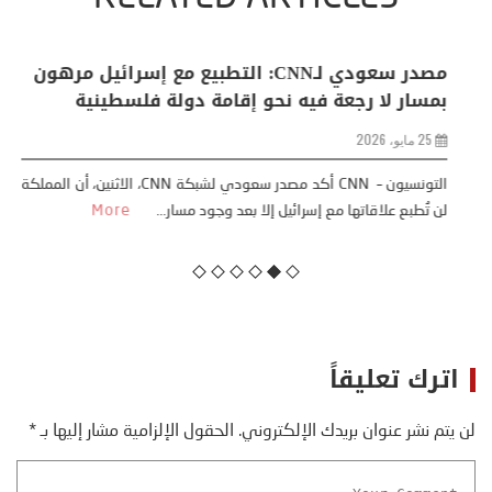
البابا: “لا أخشى ترامب” .. ردا على انتقادات وجهها
له الرئيس الأمريكي
13 أبريل، 2026
قال البابا لاون الرابع عشر إنه “لا يخشى” إدارة ترامب، وإنه سيواصل
معارضته للحرب، وذلك بعد أن شنّ الرئيس الأم...
More
اترك تعليقاً
لن يتم نشر عنوان بريدك الإلكتروني.
الحقول الإلزامية مشار إليها بـ
*