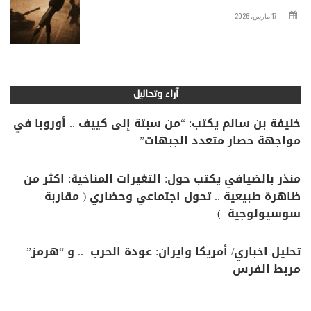
17 مارس، 2026
آراء وتحاليل
خليفة بن سالم يكتب: “من سبتة إلى كييف .. أوروبا في
مواجهة حصار متعدد الجبهات”
منذر بالضيافي يكتب حول: التغيرات المناخية: اكثر من
ظاهرة طبيعية .. تحول اجتماعي وحضاري ( مقاربة
سوسيولوجية )
تحليل اخباري/ أمريكا وايران: عودة الحرب .. و “هرمز”
مربط الفرس