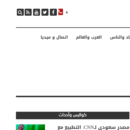
اد والناس
العرب والعالم
اتصال و ميديا
كواليس وأحداث
مصدر سعودي لـCNN: التطبيع مع